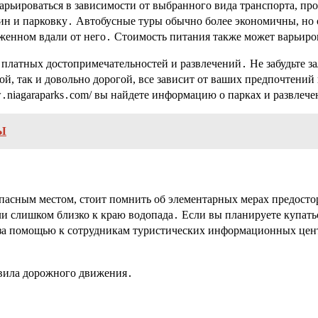
арьироваться в зависимости от выбранного вида транспорта, п
зин и парковку․ Автобусные туры обычно более экономичны, но 
ложенном вдали от него․ Стоимость питания также может варьир
платных достопримечательностей и развлечений․ Не забудьте з
й, так и довольно дорогой, все зависит от ваших предпочтений
w․niagaraparks․com/ вы найдете информацию о парках и развлече
Ы
опасным местом, стоит помнить об элементарных мерах предосто
 слишком близко к краю водопада․ Если вы планируете купаться
 за помощью к сотрудникам туристических информационных цен
вила дорожного движения․