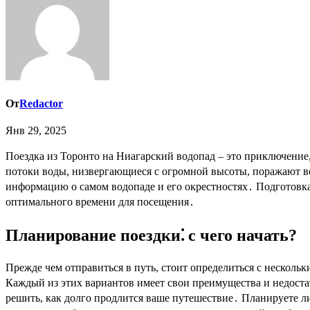
От
Redactor
Янв 29, 2025
Поездка из Торонто на Ниагарский водопад – это приключение, которое может быть как романтической вылазкой, так и захватывающим путешествием для всей семьи․ Величественные
потоки воды, низвергающиеся с огромной высоты, поражают во
информацию о самом водопаде и его окрестностях․ Подготовка 
оптимального времени для посещения․
Планирование поездки⁚ с чего начать?
Прежде чем отправиться в путь, стоит определиться с нескол
Каждый из этих вариантов имеет свои преимущества и недоста
решить, как долго продлится ваше путешествие․ Планируете л