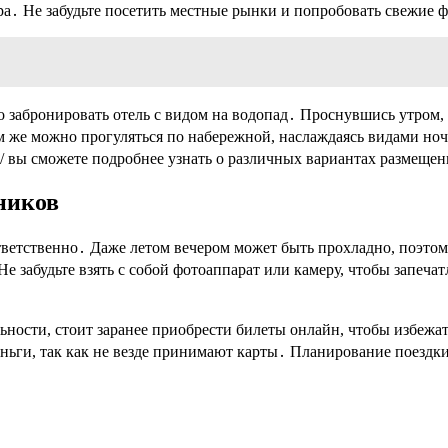
а․ Не забудьте посетить местные рынки и попробовать свежие 
 забронировать отель с видом на водопад․ Проснувшись утром,
ом же можно прогуляться по набережной, наслаждаясь видами но
m/ вы сможете подробнее узнать о различных вариантах размещен
ников
тветственно․ Даже летом вечером может быть прохладно, поэтом
е забудьте взять с собой фотоаппарат или камеру, чтобы запеча
ности, стоит заранее приобрести билеты онлайн, чтобы избежат
деньги, так как не везде принимают карты․ Планирование поездк