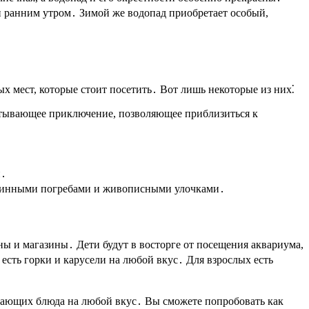
ли ранним утром․ Зимой же водопад приобретает особый,
ых мест, которые стоит посетить․ Вот лишь некоторые из них⁚
хватывающее приключение, позволяющее приблизиться к
и․
 винными погребами и живописными улочками․
аны и магазины․ Дети будут в восторге от посещения аквариума,
есть горки и карусели на любой вкус․ Для взрослых есть
агающих блюда на любой вкус․ Вы сможете попробовать как