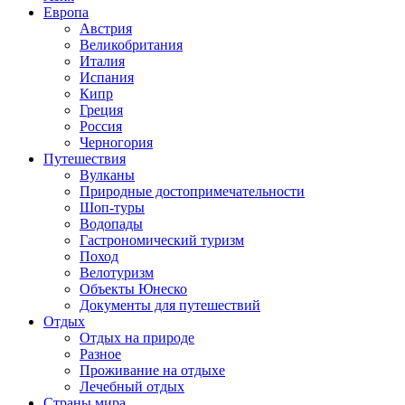
Европа
Австрия
Великобритания
Италия
Испания
Кипр
Греция
Россия
Черногория
Путешествия
Вулканы
Природные достопримечательности
Шоп-туры
Водопады
Гастрономический туризм
Поход
Велотуризм
Объекты Юнеско
Документы для путешествий
Отдых
Отдых на природе
Разное
Проживание на отдыхе
Лечебный отдых
Страны мира