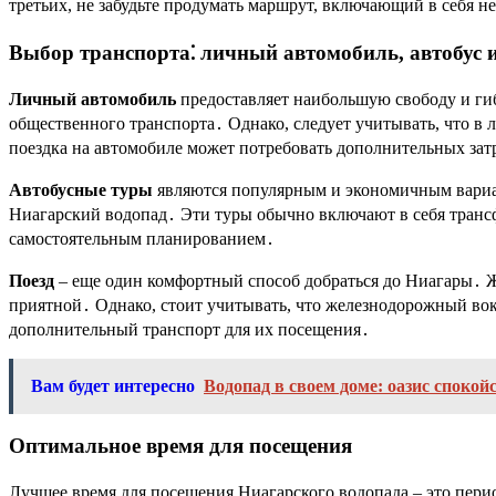
третьих, не забудьте продумать маршрут, включающий в себя н
Выбор транспорта⁚ личный автомобиль, автобус 
Личный автомобиль
предоставляет наибольшую свободу и гиб
общественного транспорта․ Однако, следует учитывать, что в 
поездка на автомобиле может потребовать дополнительных затр
Автобусные туры
являются популярным и экономичным вариа
Ниагарский водопад․ Эти туры обычно включают в себя трансф
самостоятельным планированием․
Поезд
– еще один комфортный способ добраться до Ниагары․ Ж
приятной․ Однако, стоит учитывать, что железнодорожный вок
дополнительный транспорт для их посещения․
Вам будет интересно
Водопад в своем доме: оазис спокой
Оптимальное время для посещения
Лучшее время для посещения Ниагарского водопада – это период