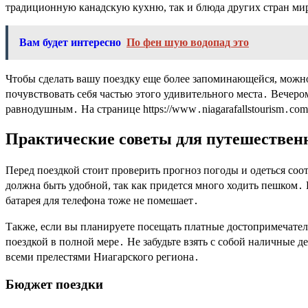
традиционную канадскую кухню, так и блюда других стран мир
Вам будет интересно
По фен шую водопад это
Чтобы сделать вашу поездку еще более запоминающейся, можно
почувствовать себя частью этого удивительного места․ Вечер
равнодушным․ На странице https://www․niagarafallstourism․co
Практические советы для путешествен
Перед поездкой стоит проверить прогноз погоды и одеться соо
должна быть удобной, так как придется много ходить пешком․ Н
батарея для телефона тоже не помешает․
Также, если вы планируете посещать платные достопримечатель
поездкой в полной мере․ Не забудьте взять с собой наличные 
всеми прелестями Ниагарского региона․
Бюджет поездки