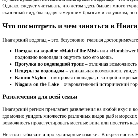
Однако, следует учитывать, что летом здесь бывает много тур
сказочный вид, благодаря замерзшим брызгам и сосулькам, но
Что посмотреть и чем заняться в Ниаг
Ниагарский водопад – это, безусловно, главная достопримечате
Поездка на корабле «Maid of the Mist»
или «Hornblower N
подножию водопада и ощутить всю его мощь․
Прогулка по водопадной тропе
– отличная возможность 
Пещеры за водопадом
– уникальная возможность увидет
Башня Skylon
– смотровая площадка, с которой открыва
Niagara-on-the-Lake
– очаровательный исторический го
Развлечения для всей семьи
Ниагарский регион предлагает развлечения на любой вкус и воз
где можно увидеть множество различных видов рыб и морских о
возможность продегустировать местные вина или посетить каз
Не стоит забывать и про кулинарные изыски․ В окрестностях 