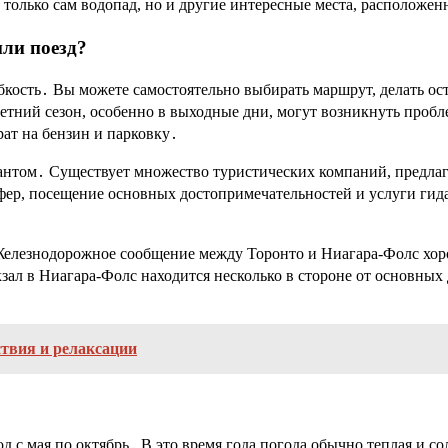
е только сам водопад, но и другие интересные места, расположе
или поезд?
кость․ Вы можете самостоятельно выбирать маршрут, делать ост
летний сезон, особенно в выходные дни, могут возникнуть проб
ат на бензин и парковку․
нтом․ Существует множество туристических компаний, предла
ер, посещение основных достопримечательностей и услуги гида․
елезнодорожное сообщение между Торонто и Ниагара-Фолс хорош
зал в Ниагара-Фолс находится несколько в стороне от основных
ствия и релаксации
 с мая по октябрь․ В это время года погода обычно теплая и со