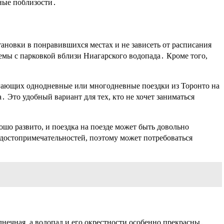
нные поблизости․
ановки в понравившихся местах и не зависеть от расписания
лемы с парковкой вблизи Ниагарского водопада․ Кроме того,
гающих однодневные или многодневные поездки из Торонто на
 Это удобный вариант для тех, кто не хочет заниматься
о развито, и поездка на поезде может быть довольно
 достопримечательностей, поэтому может потребоваться
лнечная, а водопад и его окрестности особенно прекрасны․