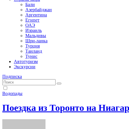
Бали
Азербайджан
Аргентина
Египет
ОАЭ
Израиль
Мальдивы
Шри-ланка
Турция
Таиланд
Тунис
Автотуризм
Экскурсии
Подписка
Водопады
Поездка из Торонто на Ниага