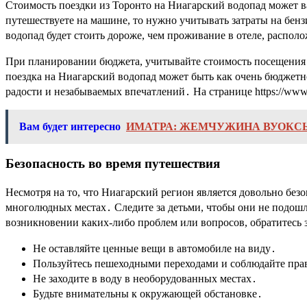
Стоимость поездки из Торонто на Ниагарский водопад может в
путешествуете на машине, то нужно учитывать затраты на бен
водопад будет стоить дороже, чем проживание в отеле, распо
При планировании бюджета, учитывайте стоимость посещения 
поездка на Ниагарский водопад может быть как очень бюджетно
радости и незабываемых впечатлений․ На странице https://ww
Вам будет интересно
ИМАТРА: ЖЕМЧУЖИНА ВУОКС
Безопасность во время путешествия
Несмотря на то, что Ниагарский регион является довольно без
многолюдных местах․ Следите за детьми, чтобы они не подошли
возникновении каких-либо проблем или вопросов, обратитесь
Не оставляйте ценные вещи в автомобиле на виду․
Пользуйтесь пешеходными переходами и соблюдайте пра
Не заходите в воду в необорудованных местах․
Будьте внимательны к окружающей обстановке․