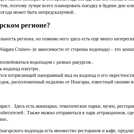
истов, поэтому лучше всего планировать поездку в будние дни и
 погода может быть непредсказуемой․
арском регионе?
льность региона, но помимо него здесь есть еще много интересн
iagara Cruises» (в зависимости от стороны водопада) – это за
полюбоваться водопадом с разных ракурсов․
ь водопад изнутри․
ется потрясающий панорамный вид на водопад и его окрестност
родок, расположенный недалеко от Ниагары, известный своими
раст․ Здесь есть аквапарки, тематические парки, музеи, рестор
битателей․ Также можно отправиться в парк аттракционов, где 
ино․
Ниагарского водопада есть множество ресторанов и кафе, предл