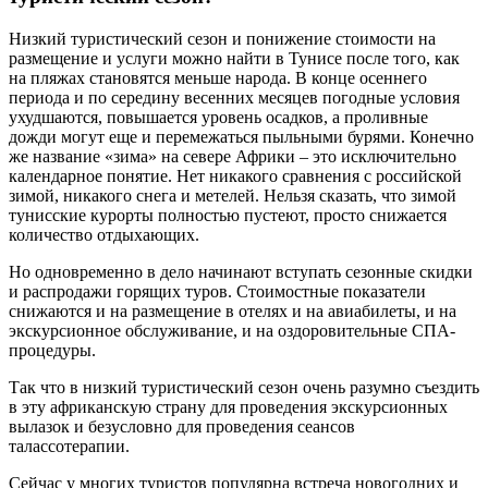
Низкий туристический сезон и понижение стоимости на
размещение и услуги можно найти в Тунисе после того, как
на пляжах становятся меньше народа. В конце осеннего
периода и по середину весенних месяцев погодные условия
ухудшаются, повышается уровень осадков, а проливные
дожди могут еще и перемежаться пыльными бурями. Конечно
же название «зима» на севере Африки – это исключительно
календарное понятие. Нет никакого сравнения с российской
зимой, никакого снега и метелей. Нельзя сказать, что зимой
тунисские курорты полностью пустеют, просто снижается
количество отдыхающих.
Но одновременно в дело начинают вступать сезонные скидки
и распродажи горящих туров. Стоимостные показатели
снижаются и на размещение в отелях и на авиабилеты, и на
экскурсионное обслуживание, и на оздоровительные СПА-
процедуры.
Так что в низкий туристический сезон очень разумно съездить
в эту африканскую страну для проведения экскурсионных
вылазок и безусловно для проведения сеансов
талассотерапии.
Сейчас у многих туристов популярна встреча новогодних и