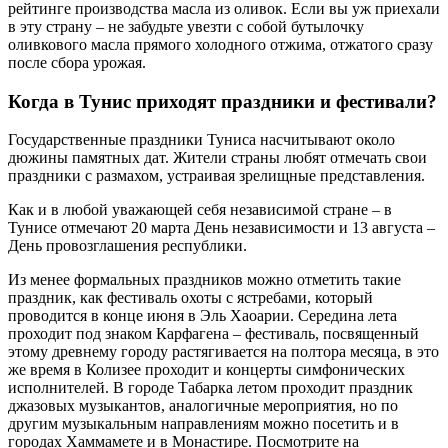
рейтинге производства масла из оливок. Если вы уж приехали
в эту страну – не забудьте увезти с собой бутылочку
оливкового масла прямого холодного отжима, отжатого сразу
после сбора урожая.
Когда в Тунис приходят праздники и фестивали?
Государственные праздники Туниса насчитывают около
дюжины памятных дат. Жители страны любят отмечать свои
праздники с размахом, устраивая зрелищные представления.
Как и в любой уважающей себя независимой стране – в
Тунисе отмечают 20 марта День независимости и 13 августа –
День провозглашения республики.
Из менее формальных праздников можно отметить такие
праздник, как фестиваль охоты с ястребами, который
проводится в конце июня в Эль Хаоарии. Середина лета
проходит под знаком Карфагена – фестиваль, посвященный
этому древнему городу растягивается на полтора месяца, в это
же время в Колизее проходит и концерты симфонических
исполнителей. В городе Табарка летом проходит праздник
джазовых музыкантов, аналогичные мероприятия, но по
другим музыкальным направлениям можно посетить и в
городах Хаммамете и в Монастире. Посмотрите на