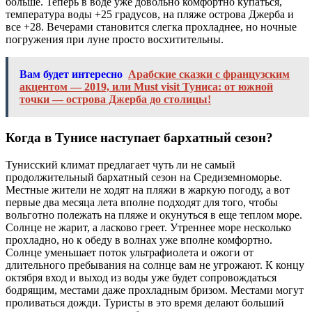
больше. Теперь в воде уже довольно комфортно купаться,
температура воды +25 градусов, на пляже острова Джерба и
все +28. Вечерами становится слегка прохладнее, но ночные
погружения при луне просто восхитительны.
Вам будет интересно
Арабские сказки с французским
акцентом — 2019, или Must visit Туниса: от южной
точки — острова Джерба до столицы!
Когда в Тунисе наступает бархатный сезон?
Тунисский климат предлагает чуть ли не самый
продолжительный бархатный сезон на Средиземноморье.
Местные жители не ходят на пляжи в жаркую погоду, а вот
первые два месяца лета вполне подходят для того, чтобы
вольготно полежать на пляже и окунуться в еще теплом море.
Солнце не жарит, а ласково греет. Утреннее море несколько
прохладно, но к обеду в волнах уже вполне комфортно.
Солнце уменьшает поток ультрафиолета и ожоги от
длительного пребывания на солнце вам не угрожают. К концу
октября вход и выход из воды уже будет сопровождаться
бодрящим, местами даже прохладным бризом. Местами могут
проливаться дожди. Туристы в это время делают больший