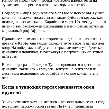
Наиболее спокойное и прозрачное время наблюдается на
тунисском побережье в летние месяцы и в сентябре.
Подводный мир Средиземного моря возле побережья Туниса,
конечно, не может похвастаться таким буйством красок, как
психоделические отмели Карибского моря. Но, между прочим
именно там расположен ближайший к нам и самый крупный
коралловый риф Африки.
Привлекает внимание и исторический дайвинг: развалины
древнего Карфагена уходят далеко вглубь веков и далеко под
воду. На побережье найдутся центры, где помогут обучиться
дайвингу и новичкам, и расскажут о погружениях опытным
дайверам.
В сезон прозрачной воды в Тунисе проводятся и фестивали
дайвинга, такие как «Трезубец Нептуна» в сентябре или
фестиваль подводных фотографов, на стыке конца лета и
осени.
Когда в тунисских портах начинается сезон
круизов?
За исключением зимних месяцев – все остальные сезоны года
позволяют пассажирской гавани Ла-Гулетт принимать