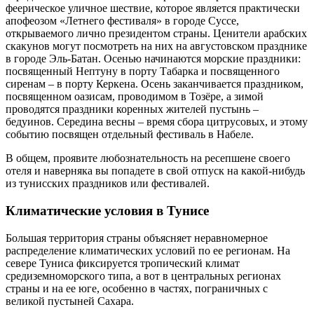
феерическое уличное шествие, которое является практически
апофеозом «Летнего фестиваля» в городе Суссе,
открываемого лично президентом страны. Ценители арабских
скакунов могут посмотреть на них на августовском празднике
в городе Эль-Батан. Осенью начинаются морские праздники:
посвященный Нептуну в порту Табарка и посвященного
сиренам – в порту Керкена. Осень заканчивается праздником,
посвященном оазисам, проводимом в Тозёре, а зимой
проводятся праздники коренных жителей пустынь –
бедуинов. Середина весны – время сбора цитрусовых, и этому
событию посвящен отдельный фестиваль в Набеле.
В общем, проявите любознательность на ресепшене своего
отеля и наверняка вы попадете в свой отпуск на какой-нибудь
из тунисских праздников или фестивалей.
Климатические условия в Тунисе
Большая территория страны объясняет неравномерное
распределение климатических условий по ее регионам. На
севере Туниса фиксируется тропический климат
средиземноморского типа, а вот в центральных регионах
страны и на ее юге, особенно в частях, пограничных с
великой пустыней Сахара.