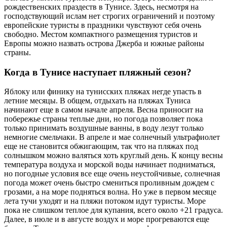
рождественских праздеств в Тунисе. Здесь, несмотря на
господствующий ислам нет строгих ограничений и поэтому
европейские туристы в праздники чувствуют себя очень
свободно. Местом компактного размещения туристов и
Европы можно назвать острова Джерба и южные районы
страны.
Когда в Тунисе наступает пляжный сезон?
Яблоку или финику на тунисских пляжах негде упасть в
летние месяцы. В общем, отдыхать на пляжах Туниса
начинают еще в самом начале апреля. Весна приносит на
побережье страны теплые дни, но погода позволяет пока
только принимать воздушные ванны, в воду лезут только
немногие смельчаки. В апреле и мае солнечный ультрафиолет
еще не становится обжигающим, так что на пляжах под
солнышком можно валяться хоть круглый день. К концу весны
температура воздуха и морской воды начинает подниматься,
но погодные условия все еще очень неустойчивые, солнечная
погода может очень быстро смениться проливным дождем с
грозами, а на море подняться волна. Но уже в первом месяце
лета тучи уходят и на пляжи потоком идут туристы. Море
пока не слишком теплое для купания, всего около +21 градуса.
Далее, в июле и в августе воздух и море прогреваются еще