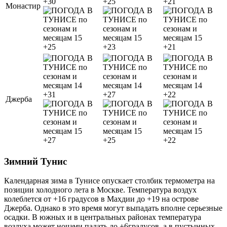
+30
+25
+21
Монастир
+25
+23
+21
+31
+27
+22
Джерба
+27
+25
+22
Зимний Тунис
Календарная зима в Тунисе опускает столбик термометра на
позиции холодного лета в Москве. Температура воздух
колеблется от +16 градусов в Махдии до +19 на острове
Джерба. Однако в это время могут выпадать вполне серьезные
осадки. В южных и в центральных районах температура
воздуха может ночами падать до +6градусов, а в пустынных