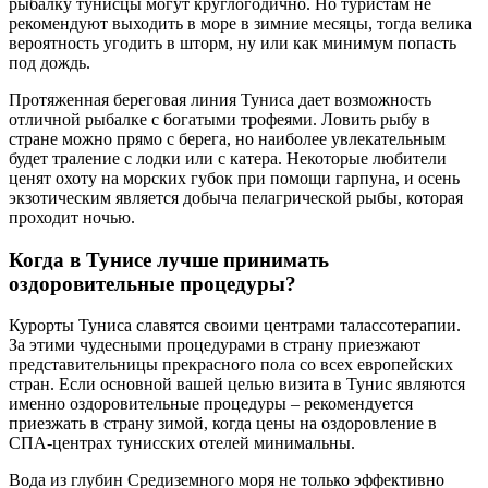
рыбалку тунисцы могут круглогодично. Но туристам не
рекомендуют выходить в море в зимние месяцы, тогда велика
вероятность угодить в шторм, ну или как минимум попасть
под дождь.
Протяженная береговая линия Туниса дает возможность
отличной рыбалке с богатыми трофеями. Ловить рыбу в
стране можно прямо с берега, но наиболее увлекательным
будет траление с лодки или с катера. Некоторые любители
ценят охоту на морских губок при помощи гарпуна, и осень
экзотическим является добыча пелагрической рыбы, которая
проходит ночью.
Когда в Тунисе лучше принимать
оздоровительные процедуры?
Курорты Туниса славятся своими центрами талассотерапии.
За этими чудесными процедурами в страну приезжают
представительницы прекрасного пола со всех европейских
стран. Если основной вашей целью визита в Тунис являются
именно оздоровительные процедуры – рекомендуется
приезжать в страну зимой, когда цены на оздоровление в
СПА-центрах тунисских отелей минимальны.
Вода из глубин Средиземного моря не только эффективно