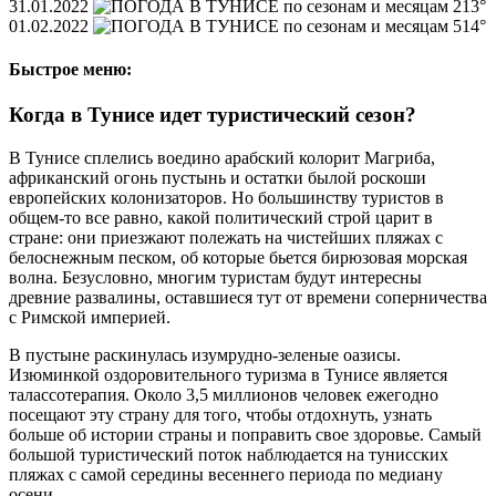
31.01.2022
13°
01.02.2022
14°
Быстрое меню:
Когда в Тунисе идет туристический сезон?
В Тунисе сплелись воедино арабский колорит Магриба,
африканский огонь пустынь и остатки былой роскоши
европейских колонизаторов. Но большинству туристов в
общем-то все равно, какой политический строй царит в
стране: они приезжают полежать на чистейших пляжах с
белоснежным песком, об которые бьется бирюзовая морская
волна. Безусловно, многим туристам будут интересны
древние развалины, оставшиеся тут от времени соперничества
с Римской империей.
В пустыне раскинулась изумрудно-зеленые оазисы.
Изюминкой оздоровительного туризма в Тунисе является
талассотерапия. Около 3,5 миллионов человек ежегодно
посещают эту страну для того, чтобы отдохнуть, узнать
больше об истории страны и поправить свое здоровье. Самый
большой туристический поток наблюдается на тунисских
пляжах с самой середины весеннего периода по медиану
осени.