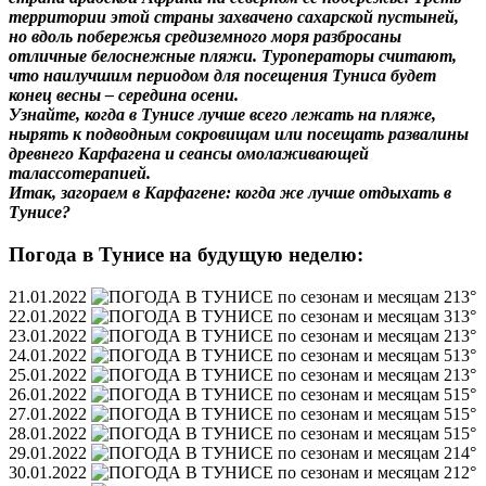
территории этой страны захвачено сахарской пустыней,
но вдоль побережья средиземного моря разбросаны
отличные белоснежные пляжи. Туроператоры считают,
что наилучшим периодом для посещения Туниса будет
конец весны – середина осени.
Узнайте, когда в Тунисе лучше всего лежать на пляже,
нырять к подводным сокровищам или посещать развалины
древнего Карфагена и сеансы омолаживающей
талассотерапией.
Итак, загораем в Карфагене: когда же лучше отдыхать в
Тунисе?
Погода в Тунисе на будущую неделю:
21.01.2022
13°
22.01.2022
13°
23.01.2022
13°
24.01.2022
13°
25.01.2022
13°
26.01.2022
15°
27.01.2022
15°
28.01.2022
15°
29.01.2022
14°
30.01.2022
12°