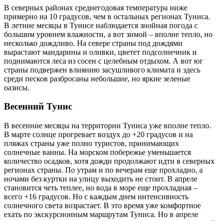
В северных районах среднегодовая температура ниже
примерно на 10 градусов, чем в остальных регионах Туниса.
В летние месяцы в Тунисе наблюдается знойная погода с
большим уровнем влажности, а вот зимой – вполне тепло, но
несколько дождливо. На севере страны под дождями
вырастают мандарины и оливки, цветет подсолнечник и
поднимаются леса из сосен с целебным отдыхом. А вот юг
страны подвержен влиянию засушливого климата и здесь
среди песков разбросаны небольшие, но яркие зеленые
оазисы.
Весенний Тунис
В весенние месяцы на территории Туниса уже вполне тепло.
В марте солнце прогревает воздух до +20 градусов и на
пляжах страны уже полно туристов, принимающих
солнечные ванны. На морском побережье уменьшается
количество осадков, хотя дожди продолжают идти в северных
регионах страны. По утрам и по вечерам еще прохладно, а
ночами без куртки на улицу выходить не стоит. В апреле
становится четь теплее, но вода в море еще прохладная –
всего +16 градусов. Но с каждым днем интенсивность
солнечного света возрастает. В это время уже комфортное
ехать по экскурсионным маршрутам Туниса. Но в апреле