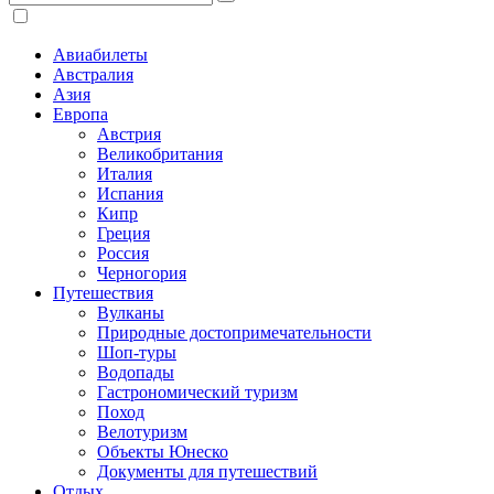
Авиабилеты
Австралия
Азия
Европа
Австрия
Великобритания
Италия
Испания
Кипр
Греция
Россия
Черногория
Путешествия
Вулканы
Природные достопримечательности
Шоп-туры
Водопады
Гастрономический туризм
Поход
Велотуризм
Объекты Юнеско
Документы для путешествий
Отдых