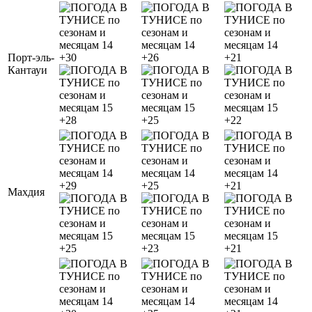
Порт-эль-
+30
+26
+21
Кантауи
+28
+25
+22
+29
+25
+21
Махдия
+25
+23
+21