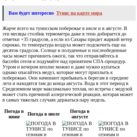
Вам будет интересно
Тунис на карте мира
Жарче всего на тунисском побережье в июле и в августе. В
эти месяцы столбик термометра даже в тени добирается до
отметки +35 градусов, а если из Сахары придет жаркий ветер
сирокко, то температура воздуха может подскочить еще на
десяток градусов. Солнце в полуденные и послеобеденные
часы может причинить ожоги, так что отправляйтесь в
бассейн отеля и подумайте над принятием СПА-процедур.
Утром и вечером вполне можно и даже нужно купаться
однако опасайтесь медуз, которые могут приплыть к
побережью. Они начинают прибывать к берегам в середине
лета и находятся там до конца августа. Вода в этот период в
Средиземном море максимально теплая, но встреча с медузой
может стать причиной аллергической реакции, которая может
в самых тяжелых случаях держаться пару недель.
Погода в
Погода в
Погода в июле
июне
августе