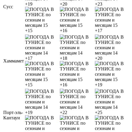
+19
+20
+23
Сусс
+15
+16
+17
+17
+18
+20
Хаммамет
+15
+16
+19
Порт-эль-
+19
+22
+25
Кантауи