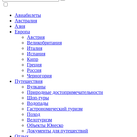
Авиабилеты
Австралия
Азия
Европа
Австрия
Великобритания
Италия
Испания
Кипр
Греция
Россия
Черногория
Путешествия
Вулканы
Природные достопримечательности
Шоп-туры
Водопады
Гастрономический туризм
Поход
Велотуризм
Объекты Юнеско
Документы для путешествий
Отдых