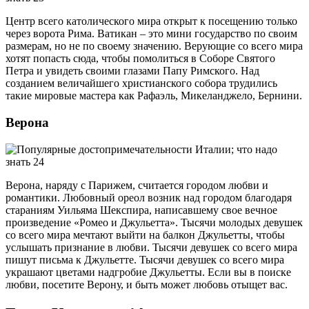
Центр всего католического мира открыт к посещению только
через ворота Рима. Ватикан – это мини государство по своим
размерам, но не по своему значению. Верующие со всего мира
хотят попасть сюда, чтобы помолиться в Соборе Святого
Петра и увидеть своими глазами Папу Римского. Над
созданием величайшего христианского собора трудились
такие мировые мастера как Рафаэль, Микеланджело, Бернини.
Верона
Верона, наряду с Парижем, считается городом любви и
романтики. Любовный ореол возник над городом благодаря
стараниям Уильяма Шекспира, написавшему свое вечное
произведение «Ромео и Джульетта». Тысячи молодых девушек
со всего мира мечтают выйти на балкон Джульетты, чтобы
услышать признание в любви. Тысячи девушек со всего мира
пишут письма к Джульетте. Тысячи девушек со всего мира
украшают цветами надгробие Джульетты. Если вы в поиске
любви, посетите Верону, и быть может любовь отыщет вас.