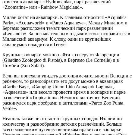
отвести в аквапарк «Hydromania», парк развлечений
«Zoomarine» или «Rainbow Magicland».
Милан богат на аквапарки. К главным относятся «Acquatica
Park», «Acquaworld» и «Parco Aquaneva». Между Миланом и
Бергамо расположен тематический парк развлечений
«Leolandia». За познавательным отдыхом стоит отправиться в
Миланский аквариум. К слову, один из крупнейших
аквариумов находится в Генуе.
Крупные зоопарки можно найти к северу от Флоренции
(Giardino Zoologico di Pistoia), в Бергамо (Le Cornelle) и в
Помбии (Zoo Safari).
Если вы приехали увидеть достопримечательности Венеции с
ребенком, то разнообразить его досуг можно в аквапарках
«Caribe Bay», «Camping Union Lido Aquapark Laguna»,
«Aquaestate» или весело провести время в зоопарке и парке
развлечений «Tropicarium». Немного восточнее Венеции
раскинулся парк с зебрами и антилопами «Parco Zoo Punta
Verde».
Неаполь также не отстает от крупных городов Италии по
количеству и разнообразию детских развлечений. Больше
всего маленьким путешественникам нравится в зоопарке
Неаполя, парке развлечений «Edenlandia» и аквапарке «Free