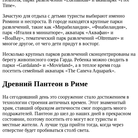
Time».
Зачастую для отдыха с детьми туристы выбирают именно
Римини и неспроста. В городе находятся крупные парки
развлечений, такие как «Мирабиландия», «Фиабиландия»,
парк «Италия в миниатюре», аквапарк «Аквафан» и
«BoaBay», тематический парк развлечений «Oltremare» и
многое другое, от чего дети придут в восторг.
Несколько крупных парков развлечений сконцентрированы на
берегу живописного озера Гарда. Ребенка можно сводить в
парки «Gardaland» и «Movieland», а в теплое время года
посетить семейный аквапарк «The Caneva Aquapark».
Древний Пантеон в Риме
На сегодняшний день это сооружение стало достижением в
технологии строения античных времен. Этот знаменитый
храм, ставший образцом античности смог породить много
подражателей. Пантеон до шел до наших дней в прекрасном
состоянии, поэтому посетить его могут все туристы и
местные жители. А лучше туда прийти тогда, когда через
отверстие будет пробиваться столб света.