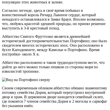
популяции этих животных в заливе.
Согласно легенде, здесь в своё время побывал и
воинственный король Ричард Львиное сердце, который
ненадолго останавливался в Замке Браун. Вполне возможно,
что, любуясь красотой здешней природы, он принял решение
выступить в 3-й крестовый поход.
Аббатство Святого Фруттозио является древнейшей
исторической достопримечательностью Портофино; оно было
свидетелем многих исторических эпох. Оно расположено в
бухте Каподимонте, между Камольи и Портофино. Время
постройки- около X в.
Аббатство расположено в таком труднодоступном месте, что
дойти до него можно только пешком со стороны моря по
извилистой тропинке.
Своим современным обликом аббатство обязано знаменитому
потомку семейства Дория, который переустроил внутренний
двор и храм. В церковном дворе находится семейный склеп,
где покоятся 7 членов семейства Дория и 2 могилы и саркофаг
без указания имён.