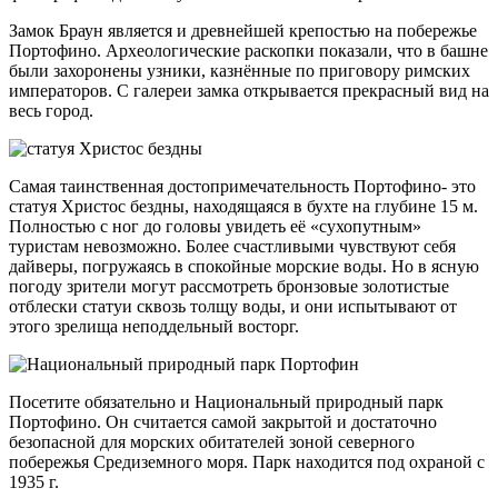
Замок Браун является и древнейшей крепостью на побережье
Портофино. Археологические раскопки показали, что в башне
были захоронены узники, казнённые по приговору римских
императоров. С галереи замка открывается прекрасный вид на
весь город.
Самая таинственная достопримечательность Портофино- это
статуя Христос бездны, находящаяся в бухте на глубине 15 м.
Полностью с ног до головы увидеть её «сухопутным»
туристам невозможно. Более счастливыми чувствуют себя
дайверы, погружаясь в спокойные морские воды. Но в ясную
погоду зрители могут рассмотреть бронзовые золотистые
отблески статуи сквозь толщу воды, и они испытывают от
этого зрелища неподдельный восторг.
Посетите обязательно и Национальный природный парк
Портофино. Он считается самой закрытой и достаточно
безопасной для морских обитателей зоной северного
побережья Средиземного моря. Парк находится под охраной с
1935 г.