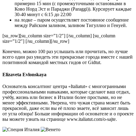
примерно 15 мин (с промежуточными остановками в
Ково Норд Эст и Параджи (Paraggi)). Курсирует каждые
30-40 минут с 6:15 до 22:00
на лодке – паром осуществляет постоянное сообщение
между Райским заливом, заливом Тигуллио и Генуей.
[su_row][su_column size=”1/2″] [/su_column] [su_column
size=”1/2″] [/su_column][/su_row]
Конечно, можно 100 раз услышать или прочитать, но лучше
всего один раз увидеть эти прекрасные города вместе с нашей
позитивной командой местных гидов от Gidtut.
Elizaveta Evlonskaya
Основатель консалтинг центра «Italiatut» с многогранными
профессиональными навыками, которые сделают ваш отдых,
учёбу, жизнь или бизнес в Италии более простыми, но не
менее эффективными. Уверена, что чужая страна может быть
прекрасной, даже если вы её плохо знаете, всё зависит лишь
от угла обзора! Больше информации об основателе и о проекте
вы можете узнать на странице www.italiatut.com/o-sajte.