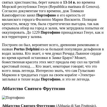
святых христианства, берет начало в
13-14 в.
во времена
Морской республики Генуи (Repubblica marinara di Genova).
Согласно документам того времени, дож Томмазо
Кампофрегозо занял
Портофино
и его крепость от
миланского герцога Филиппо Марии Висконти. Позиция
крепости, между тем, была стратегически выгодна, так как
открывала обзор на город и залив, чем затрудняла попытки ее
оккупировать. До 1229
Портофино
принадлежал Генуе, как и
вся территория у залива.
Построен он был, вероятнее всего, древними римлянами и
назван
Portus Delphini
из-за большой популяции дельфинов в
водах залива. Кто знает, о чем думал Ричард Львиное сердце
во время краткой остановки в Замке Браун? Может,
божественная красота этих мест придала ему сил на третий
крестовый поход…. Кто знает, некоторые говорят, что это
всего лишь легенда. Интересно знать, что сам Гульельмо
Маркони в тридцатых годах на своем корабле «Электра»
заплывал в тихие воды
Портофино
, и это не легенда.
Аббатство Святого Фруттозио
Аббатство Святого Фруттозио
(Abbazia di San Fruttosio),