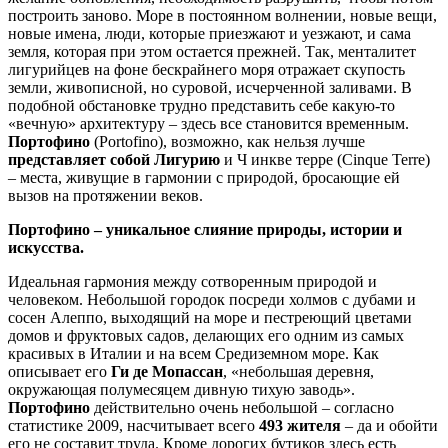
построить заново. Море в постоянном волнении, новые вещи,
новые имена, люди, которые приезжают и уезжают, и сама
земля, которая при этом остается прежней. Так, менталитет
лигурийцев на фоне бескрайнего моря отражает скупость
земли, живописной, но суровой, исчерченной заливами. В
подобной обстановке трудно представить себе какую-то
«вечную» архитектуру – здесь все становится временным.
Портофино
(Portofino), возможно, как нельзя лучше
представляет собой Лигурию
и Ч инкве терре (Cinque Terre)
– места, живущие в гармонии с природой, бросающие ей
вызов на протяжении веков.
Портофино – уникальное слияние природы, истории и
искусства.
Идеальная гармония между сотворенным природой и
человеком. Небольшой городок посреди холмов с дубами и
сосен Алеппо, выходящий на море и пестреющий цветами
домов и фруктовых садов, делающих его одним из самых
красивых в Италии и на всем Средиземном море. Как
описывает его
Ги де Мопассан
, «небольшая деревня,
окружающая полумесяцем дивную тихую заводь».
Портофино
действительно очень небольшой – согласно
статистике 2009, насчитывает всего
493 жителя
– да и обойти
его не составит труда. Кроме дорогих бутиков здесь есть