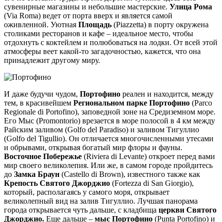
сувенирные магазины и небольшие мастерские.
Улица Рома
(Via Roma) ведет от порта вверх и является самой
оживленной. Уютная
Площадь
(Piazzetta) в порту окружена
столиками ресторанов и кафе – идеальное место, чтобы
отдохнуть с коктейлем и полюбоваться на лодки. От всей этой
атмосферы веет какой-то загадочностью, кажется, что она
принадлежит другому миру.
И даже будучи чудом,
Портофино
реален и находится, между
тем, в красивейшем
Региональном парке Портофино
(Parco
Regionale di Portofino), заповедной зоне на Средиземном море.
Его Мыс (Promontorio) врезается в море полосой в 4 км между
Райским заливом (Golfo del Paradiso) и заливом Тигуллио
(Golfo del Tigullio). Он отличается многочисленными утесами
и обрывами, открывая богатый мир флоры и фауны.
Восточное Побережье
(Riviera di Levante) откроет перед вами
мир своего великолепия. Или же, в самом городе пройдитесь
до
Замка Браун
(Castello di Brown), известного также как
Крепость Святого Джорджио
(Fortezza di San Giorgio),
который, располагаясь у самого моря, открывает
великолепный вид на залив Тигуллио. Лучшая панорама
города открывается чуть дальше, с кладбища
церкви Святого
Джорджио.
Еще дальше –
мыс Портофино
(Punta Portofino) и