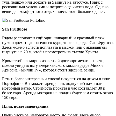
туда пешком или доехать за 5 минут на автобусе. Пляж с
роскошными условиями и потрясающе чистая вода. Однако
вещи для комфортного отдыха здесь стоят больших денег.
San Fruttuoso
Рядом расположен ещё один шикарный и красивый пляж;
нужно доехать до соседнего курортного городка Сан Фрутозо.
Здесь можно всласть поплавать в маской или с аквалангом
нырнуть на 20 м, чтобы посмотреть на статую Христа.
Кроме этой всемирно известной достопримечательности,
можно увидеть яхту американского миллиардера Микки
Арисона «Милин IV», которая стоит здесь на рейде.
Есть и более интересный способ искупаться на диком пляже
Портофино. Вы можете арендовать лодку с вёслами или
моторный катер. Стоимость проката в час составляет 30 и
более евро. Аренда моторки на полдня будет вам стоить около
150 евро.
Пляж возле заповедника
Очень удобное, недорогое место, но людей здесь много.