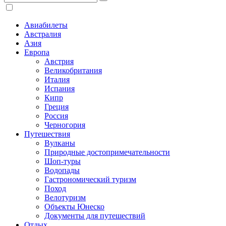
Авиабилеты
Австралия
Азия
Европа
Австрия
Великобритания
Италия
Испания
Кипр
Греция
Россия
Черногория
Путешествия
Вулканы
Природные достопримечательности
Шоп-туры
Водопады
Гастрономический туризм
Поход
Велотуризм
Объекты Юнеско
Документы для путешествий
Отдых