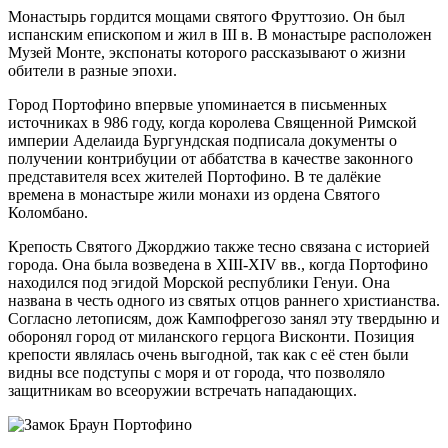
Монастырь гордится мощами святого Фруттозио. Он был
испанским епископом и жил в III в. В монастыре расположен
Музей Монте, экспонаты которого рассказывают о жизни
обители в разные эпохи.
Город Портофино впервые упоминается в письменных
источниках в 986 году, когда королева Священной Римской
империи Аделаида Бургундская подписала документы о
получении контрибуции от аббатства в качестве законного
представителя всех жителей Портофино. В те далёкие
времена в монастыре жили монахи из ордена Святого
Коломбано.
Крепость Святого Джорджио также тесно связана с историей
города. Она была возведена в XIII-XIV вв., когда Портофино
находился под эгидой Морской республики Генуи. Она
названа в честь одного из святых отцов раннего христианства.
Согласно летописям, дож Кампофрегозо занял эту твердыню и
оборонял город от миланского герцога Висконти. Позиция
крепости являлась очень выгодной, так как с её стен были
видны все подступы с моря и от города, что позволяло
защитникам во всеоружии встречать нападающих.