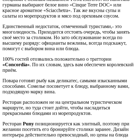
гурманы выбирают белое вино «Cinque Terre DOC» или
красное ароматное «Sciacchetra». Так же вкусны супы и
салаты из морепродуктов и мясо под ореховым соусом.
Единственный недостаток, отмеченный туристами,- это
многолюдность. Приходится отстоять очередь, чтобы занять
своё место за столиком. Но зато обслуживание всегда по
высшему разряду: официанты вежливы, всегда подскажут,
помогут с выбором вина или блюда.
100% гостей отозвались положительно о траттории
«Concordia»
. По их словам, здесь вам обеспечен королевский
приём.
Повара готовят рыбу как деликатес, самыми изысканными
способами. Сомелье посоветует к блюду, выбранному вами,
подходящую марку вина.
Ресторан расположен не на центральном туристическом
маршруте, но туда стоит дойти, чтобы насладиться
прекрасными блюдами из морепродуктов.
Ресторан
Puny
позиционируется как элитный, поэтому при
желании посетить его бронируйте столики заранее. Дизайн
интерьера действительно превосходный, но цены на блюда