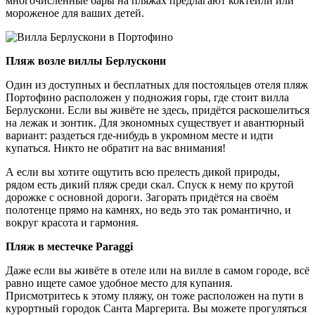
многочисленные бары на пляжах предлагают коктейли или
мороженое для ваших детей.
Пляж возле виллы Берлускони
Один из доступных и бесплатных для постояльцев отеля пляж
Портофино расположен у подножия горы, где стоит вилла
Берлускони. Если вы живёте не здесь, придётся раскошелиться
на лежак и зонтик. Для экономных существует и авантюрный
вариант: раздеться где-нибудь в укромном месте и идти
купаться. Никто не обратит на вас внимания!
А если вы хотите ощутить всю прелесть дикой природы,
рядом есть дикий пляж среди скал. Спуск к нему по крутой
дорожке с основной дороги. Загорать придётся на своём
полотенце прямо на камнях, но ведь это так романтично, и
вокруг красота и гармония.
Пляж в местечке Paraggi
Даже если вы живёте в отеле или на вилле в самом городе, всё
равно ищете самое удобное место для купания.
Присмотритесь к этому пляжу, он тоже расположен на пути в
курортный городок Санта Маргерита. Вы можете прогуляться