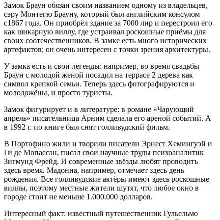
Замок Браун обязан своим названием одному из владельцев,
сэру Монтегю Брауну, который был английским консулом
с1867 года. Он приобрёл здание за 7000 лир и перестроил его
как шикарную виллу, где устраивал роскошные приёмы для
своих соотечественников. В замке есть много исторических
артефактов; он очень интересен с точки зрения архитектуры.
У замка есть и свои легенды: например, во время свадьбы
Браун с молодой женой посадил на террасе 2 дерева как
символ крепкой семьи. Теперь здесь фотографируются и
молодожёны, и просто туристы.
Замок фигурирует и в литературе: в романе «Чарующий
апрель» писательница Арним сделала его ареной событий. А
в 1992 г. по книге был снят голливудский фильм.
В Портофино жили и творили писатели Эрнест Хемингуэй и
Ги де Мопассан, писал свои научные труды психоаналитик
Зигмунд Фрейд. И современные звёзды любят проводить
здесь время. Мадонна, например, отмечает здесь день
рождения. Все голливудские актёры имеют здесь роскошные
виллы, поэтому местные жители шутят, что любое окно в
городе стоит не меньше 1.000.000 долларов.
Интересный факт: известный путешественник Гульельмо