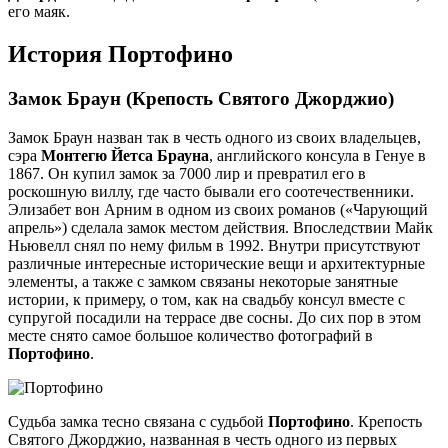
его маяк.
История Портофино
Замок Браун (Крепость Святого Джорджио)
Замок Браун назван так в честь одного из своих владельцев,
сэра
Монтегю Йетса Брауна
, английского консула в Генуе в
1867. Он купил замок за 7000 лир и превратил его в
роскошную виллу, где часто бывали его соотечественники.
Элизабет вон Арним в одном из своих романов («Чарующий
апрель») сделала замок местом действия. Впоследствии Майк
Ньювелл снял по нему фильм в 1992. Внутри присутствуют
различные интересные исторические вещи и архитектурные
элементы, а также с замком связаны некоторые занятные
истории, к примеру, о том, как на свадьбу консул вместе с
супругой посадили на террасе две сосны. До сих пор в этом
месте снято самое большое количество фотографий в
Портофино
.
Судьба замка тесно связана с судьбой
Портофино
. Крепость
Святого Джорджио, названная в честь одного из первых