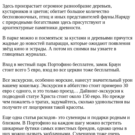
Здесь произрастает огромное разнообразие деревьев,
кустарников и цветов; обитает большое количество
беспозвоночных, птиц и иных представителей фауны.Наряду
с природными богатствами здесь присутствуют и
архитектурные памятники древности.
В парке можно и посмеяться: за кустами и деревьями прячутся
жадные до новостей папарацци, которые ожидают появления
звёзд кино и эстрады. А потом их снимки вы узнаете в
глянцевых журналах.
Вход в местный парк Портофино бесплатен, замок Браун
стоит всего 5 евро, вход во все церкви тоже бесплатный.
Все экскурсии, особенно морские, нанесут значительный урон
вашему кошельку. Экскурсия в аббатство стоит примерно 30
евро с одного, и это только проезд… Дайвинг-экскурсия к
подводной статуе Христа стоит около 150 евро. Но прежде
чем пожалеть о тратах, задумайтесь, сколько удовольствия вы
получите от лицезрения такой красоты.
Еще одна статья расходов- это сувениры и подарки родным и
близким. В Портофино на каждом шагу можно встретить
шикарные бутики самых известных брендов, однако цены в
них можно назвать заоблачными. Сувениров тоже очень