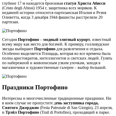
глубине 17 м находится бронзовая
статуя Христа Абисси
(Cristo degli Abissi) 1954 г, защитника всех моряков. К
недавней истории относится партизанская Италия и Резня
Оливетта, когда 3 декабря 1944 фашисты расстреляли 20
партизан.
Сегодня
Портофино
–
модный элитный курорт
, известный
всему миру как место для богачей. К примеру, голливудские
звезды выбирают
Портофино
для развлечения и отдыха.
Особенно выделяется Площадь, которая во все времена была
полна аристократов, интеллигентов и светских людей. Гулять
по набережной и живописным узким улочкам, заходя в
магазинчики и художественные галереи – выбор большой.
Праздники Портофино
Интересны и многочисленные традиционные праздники. Ни
в коем случае не пропустите д
ень заступника города,
Святого Джорджио
(Festa Patronale di San Giorgio), 23 апреля,
и
Трэйл Портофино
(Trail di Portofino), проходящий в парке.