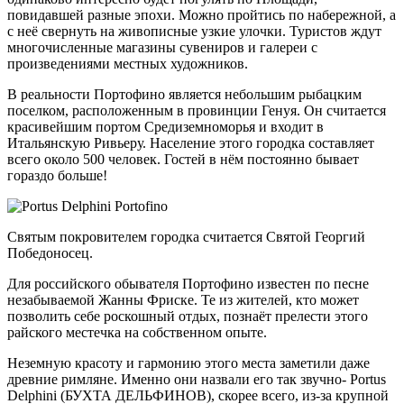
повидавшей разные эпохи. Можно пройтись по набережной, а
с неё свернуть на живописные узкие улочки. Туристов ждут
многочисленные магазины сувениров и галереи с
произведениями местных художников.
В реальности Портофино является небольшим рыбацким
поселком, расположенным в провинции Генуя. Он считается
красивейшим портом Средиземноморья и входит в
Итальянскую Ривьеру. Население этого городка составляет
всего около 500 человек. Гостей в нём постоянно бывает
гораздо больше!
Святым покровителем городка считается Святой Георгий
Победоносец.
Для российского обывателя Портофино известен по песне
незабываемой Жанны Фриске. Те из жителей, кто может
позволить себе роскошный отдых, познаёт прелести этого
райского местечка на собственном опыте.
Неземную красоту и гармонию этого места заметили даже
древние римляне. Именно они назвали его так звучно- Portus
Delphini (БУХТА ДЕЛЬФИНОВ), скорее всего, из-за крупной