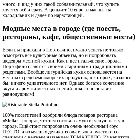
много, и вид у них такой соблазнительный, что купить
хочется всё и сразу. А цены-от 10 евро за магнит на
холодильник и далее по нарастающей.
Модные места в городе (где поесть,
рестораны, кафе, общественные места)
Если вы приехали в Портофино, нужно успеть не только
осмотреть все культурные объекты, но и попробовать
шедевры местной кухни. Как и все итальянские города,
Портофино славится своими старинными традиционными
рецептами. Вообще лигурийская кухня основывается на
местных средиземноморских продуктах, в которых, казалось
бы, ничего удивительного нет. Однако богатое сочетание
вкуса и аромата местных специй никого не оставит
равнодушным!
100% посетителей одобрили блюда поваров ресторана
«Stella»
. Говорят, что там готовят самую вкусную пасту в
городе. Ещё стоит попробовать очень необычный соус
ПЕСТО, а из мясных деликатесов-телячьи рулетики со
специями с нежным названием ТОМАЗЕЛЛО. Из напитков