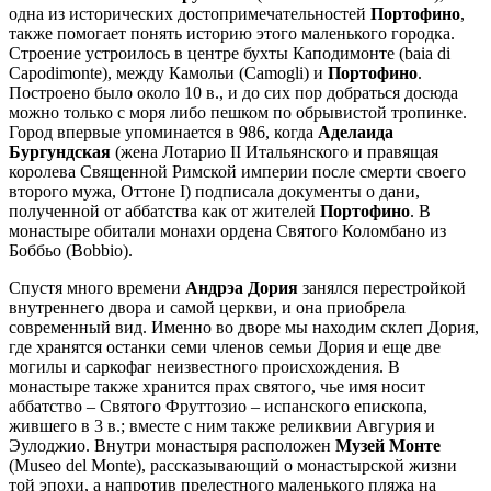
одна из исторических достопримечательностей
Портофино
,
также помогает понять историю этого маленького городка.
Строение устроилось в центре бухты Каподимонте (baia di
Capodimonte), между Камольи (Camogli) и
Портофино
.
Построено было около 10 в., и до сих пор добраться досюда
можно только с моря либо пешком по обрывистой тропинке.
Город впервые упоминается в 986, когда
Аделаида
Бургундская
(жена Лотарио II Итальянского и правящая
королева Священной Римской империи после смерти своего
второго мужа, Оттоне I) подписала документы о дани,
полученной от аббатства как от жителей
Портофино
. В
монастыре обитали монахи ордена Святого Коломбано из
Боббьо (Bobbio).
Спустя много времени
Андрэа Дория
занялся перестройкой
внутреннего двора и самой церкви, и она приобрела
современный вид. Именно во дворе мы находим склеп Дория,
где хранятся останки семи членов семьи Дория и еще две
могилы и саркофаг неизвестного происхождения. В
монастыре также хранится прах святого, чье имя носит
аббатство – Святого Фруттозио – испанского епископа,
жившего в 3 в.; вместе с ним также реликвии Авгурия и
Эулоджио. Внутри монастыря расположен
Музей Монте
(Museo del Monte), рассказывающий о монастырской жизни
той эпохи, а напротив прелестного маленького пляжа на