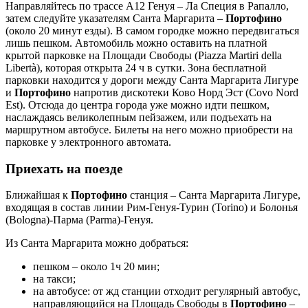
Направляйтесь по трассе А12 Генуя – Ла Специя в Рапалло,
затем следуйте указателям Санта Маргарита –
Портофино
(около 20 минут езды). В самом городке можно передвигаться
лишь пешком. Автомобиль можно оставить на платной
крытой парковке на Площади Свободы (Piazza Martiri della
Libertà), которая открыта 24 ч в сутки. Зона бесплатной
парковки находится у дороги между Санта Маргарита Лигуре
и
Портофино
напротив дискотеки Ково Норд Эст (Covo Nord
Est). Отсюда до центра города уже можно идти пешком,
наслаждаясь великолепным пейзажем, или подъехать на
маршрутном автобусе. Билеты на него можно приобрести на
парковке у электронного автомата.
Приехать на поезде
Ближайшая к
Портофино
станция – Санта Маргарита Лигуре,
входящая в состав линии Рим-Генуя-Турин (Torino) и Болонья
(Bologna)-Парма (Parma)-Генуя.
Из Санта Маргарита можно добраться:
пешком – около 1ч 20 мин;
на такси;
на автобусе: от жд станции отходит регулярный автобус,
направляющийся на Площадь Свободы в
Портофино
–