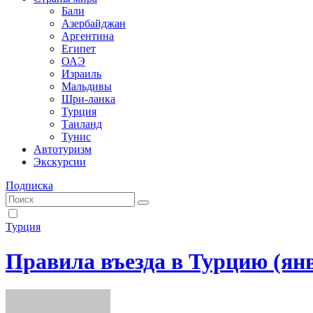
Бали
Азербайджан
Аргентина
Египет
ОАЭ
Израиль
Мальдивы
Шри-ланка
Турция
Таиланд
Тунис
Автотуризм
Экскурсии
Подписка
Турция
Правила въезда в Турцию (я