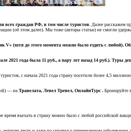
я всех граждан РФ, в том числе туристов
. Далее расскажем п
цинации (об этом далее). Мы тоже (авторы статьи) не смогли удерж
к V» (хотя до этого момента можно было ездить с любой). О
але 2021 года была 11 руб., а пару лет назад 14 руб.). Туры д
уристов, с начала 2021 года страну посетили более 4,5 миллион
ний) — на
Травелата, Левел Тревел, ОнлайнТурс .
Бронируйте в
ое время въехать в страну можно было с любой российской вакци
ту, антиген-тесту и даже по справке о перенесенном заболевании