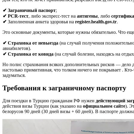
✔
Заграничный паспорт
;
✔ PCR-тест
, либо экспресс-тест на
антигены
, либо
сертифика
✔
Заполненная анкета здоровья на
register.health.gov.tr
.
Это основные документы, которые нужны обязательно. Что еще
✔ Страховка от невыезда
(на случай получения положительног
авиабилетов).
✔ Страховка от ковида
(на случай болезни, находясь на отды
Но полис страхования всяких дополнительных рисков — дело до
настолько примитивная, что толком ничего не покрывает . Кто-т
задуматься.
Требования к заграничному паспорту
Для поездки в Турцию гражданам РФ нужен
действующий заг
действия визы Турции (как указано на
официальном сайте
). Э
белорусов 90 дней (30 дней визы + 60 дней). В паспорте должна