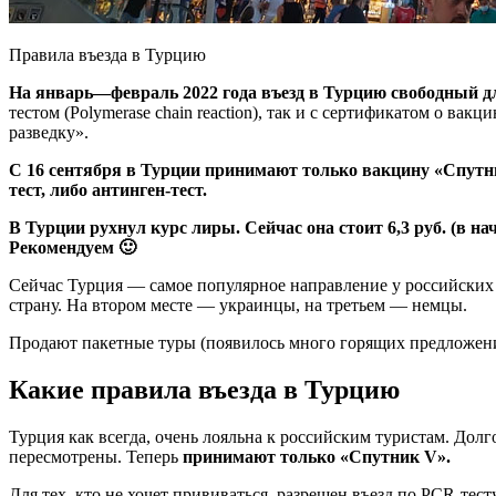
Правила въезда в Турцию
На январь—февраль 2022 года въезд в Турцию свободный дл
тестом (Polymerase chain reaction), так и с сертификатом о вак
разведку».
С 16 сентября в Турции принимают только вакцину «Спутни
тест, либо антинген-тест.
В Турции рухнул курс лиры. Сейчас она стоит 6,3 руб. (в нач
Рекомендуем 🙂
Сейчас Турция — самое популярное направление у российских т
страну. На втором месте — украинцы, на третьем — немцы.
Продают пакетные туры (появилось много горящих предложе
Какие правила въезда в Турцию
Турция как всегда, очень лояльна к российским туристам. Долг
пересмотрены. Теперь
принимают только «Спутник V».
Для тех, кто не хочет прививаться, разрешен въезд по PCR-тес