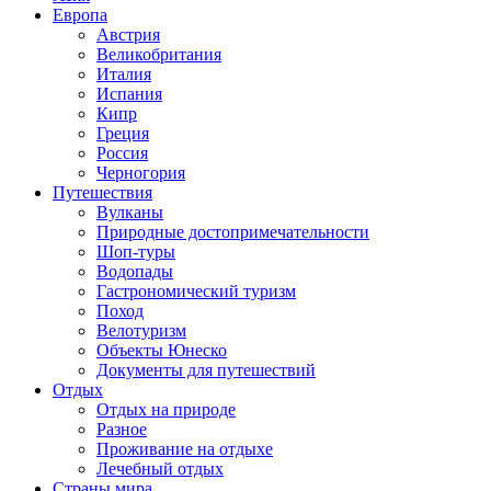
Европа
Австрия
Великобритания
Италия
Испания
Кипр
Греция
Россия
Черногория
Путешествия
Вулканы
Природные достопримечательности
Шоп-туры
Водопады
Гастрономический туризм
Поход
Велотуризм
Объекты Юнеско
Документы для путешествий
Отдых
Отдых на природе
Разное
Проживание на отдыхе
Лечебный отдых
Страны мира