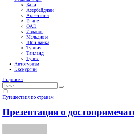
Бали
Азербайджан
Аргентина
Египет
ОАЭ
Израиль
Мальдивы
Шри-ланка
Турция
Таиланд
Тунис
Автотуризм
Экскурсии
Подписка
Путешествия по странам
Презентация о достопримечат