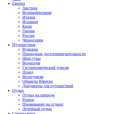
Европа
Австрия
Великобритания
Италия
Испания
Кипр
Греция
Россия
Черногория
Путешествия
Вулканы
Природные достопримечательности
Шоп-туры
Водопады
Гастрономический туризм
Поход
Велотуризм
Объекты Юнеско
Документы для путешествий
Отдых
Отдых на природе
Разное
Проживание на отдыхе
Лечебный отдых
Страны мира