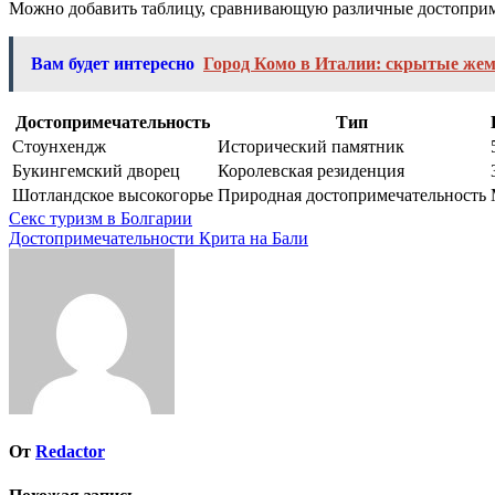
Можно добавить таблицу, сравнивающую различные достоприме
Вам будет интересно
Город Комо в Италии: скрытые же
Достопримечательность
Тип
Стоунхендж
Исторический памятник
Букингемский дворец
Королевская резиденция
Шотландское высокогорье
Природная достопримечательность
Навигация
Секс туризм в Болгарии
Достопримечательности Крита на Бали
по
записям
От
Redactor