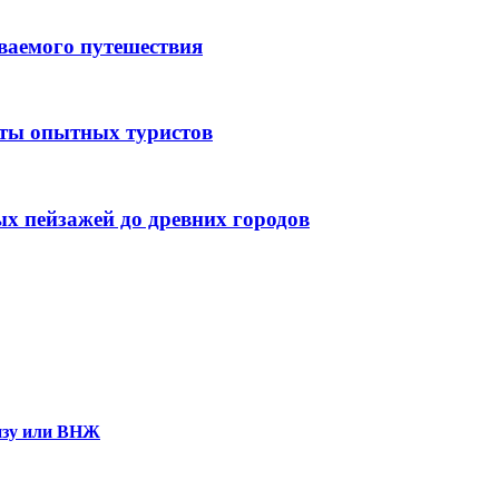
ываемого путешествия
еты опытных туристов
ых пейзажей до древних городов
визу или ВНЖ