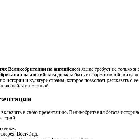
стях Великобритании на английском
языке требует не только зн
обритании на английском
должна быть информативной, визуаль
по истории и культуре страны, которое позволяет рассказать о 
минающейся и полезной.
езентации
е включить в свою презентацию. Великобритания богата истор
егорий:
нхендж.
алерея, Вест-Энд.