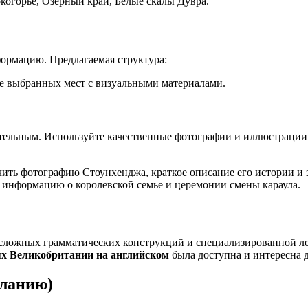
огорье, Озерный край, Белые скалы Дувра.
формацию. Предлагаемая структура:
 выбранных мест с визуальными материалами.
ельным. Используйте качественные фотографии и иллюстрации.
ить фотографию Стоунхенджа, краткое описание его истории и з
 информацию о королевской семье и церемонии смены караула.
сложных грамматических конструкций и специализированной лек
ях Великобритании на английском
была доступна и интересна д
еланию)