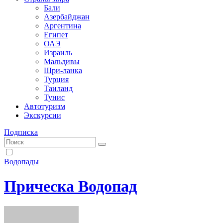
Бали
Азербайджан
Аргентина
Египет
ОАЭ
Израиль
Мальдивы
Шри-ланка
Турция
Таиланд
Тунис
Автотуризм
Экскурсии
Подписка
Водопады
Прическа Водопад