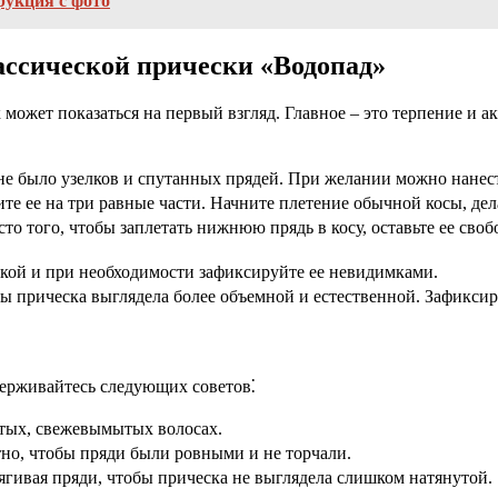
рукция с фото
ассической прически «Водопад»
может показаться на первый взгляд. Главное ‒ это терпение и а
е было узелков и спутанных прядей. При желании можно нанест
те ее на три равные части. Начните плетение обычной косы, дел
сто того, чтобы заплетать нижнюю прядь в косу, оставьте ее сво
нкой и при необходимости зафиксируйте ее невидимками.
 прическа выглядела более объемной и естественной. Зафиксир
держивайтесь следующих советов⁚
стых, свежевымытых волосах.
тно, чтобы пряди были ровными и не торчали.
ягивая пряди, чтобы прическа не выглядела слишком натянутой.