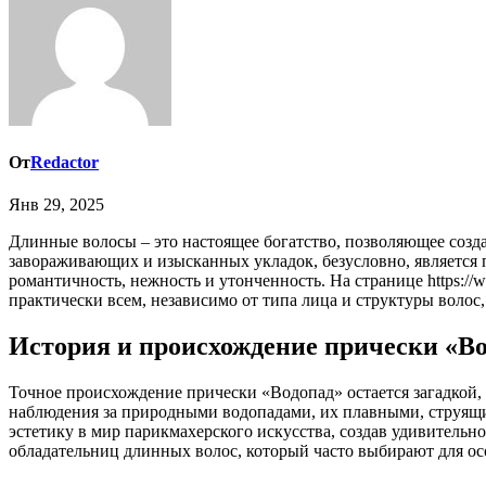
От
Redactor
Янв 29, 2025
Длинные волосы – это настоящее богатство, позволяющее создавать невероятное количество причесок, от простых и повседневных до сложных и торжественных. Одной из самых
завораживающих и изысканных укладок, безусловно, является 
романтичность, нежность и утонченность. На странице https:
практически всем, независимо от типа лица и структуры волос
История и происхождение прически «В
Точное происхождение прически «Водопад» остается загадкой, 
наблюдения за природными водопадами, их плавными, струящ
эстетику в мир парикмахерского искусства, создав удивительн
обладательниц длинных волос, который часто выбирают для о