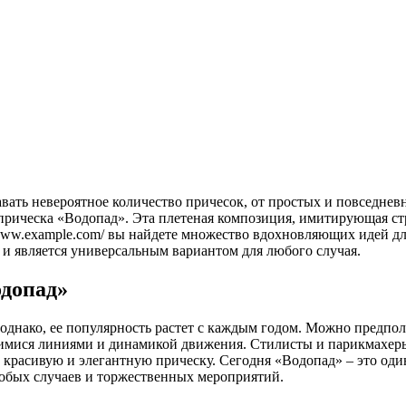
прическа «Водопад». Эта плетеная композиция, имитирующая ст
//www.example.com/ вы найдете множество вдохновляющих идей д
, и является универсальным вариантом для любого случая.
одопад»
однако, ее популярность растет с каждым годом. Можно предпол
имися линиями и динамикой движения. Стилисты и парикмахеры
о красивую и элегантную прическу. Сегодня «Водопад» ‒ это од
собых случаев и торжественных мероприятий.