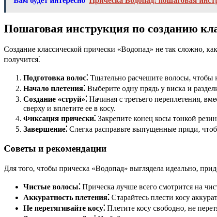
Вам будет интересно
Прическа Водопад: пошаговая инст
Пошаговая инструкция по созданию кл
Создание классической прически «Водопад» не так сложно, как 
получится⁚
Подготовка волос⁚
Тщательно расчешите волосы, чтобы н
Начало плетения⁚
Выберите одну прядь у виска и раздели
Создание «струй»⁚
Начиная с третьего переплетения, вме
сверху и вплетите ее в косу.
Фиксация прически⁚
Закрепите конец косы тонкой рези
Завершение⁚
Слегка расправьте выпущенные пряди, чтобы
Советы и рекомендации
Для того, чтобы прическа «Водопад» выглядела идеально, при
Чистые волосы⁚
Прическа лучше всего смотрится на чи
Аккуратность плетения⁚
Старайтесь плести косу аккура
Не перетягивайте косу⁚
Плетите косу свободно, не перет