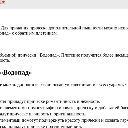
ире
 Для придания прическе дополнительной пышности можно использ
допад» с обратным плетением.
объемной прически «Водопад». Плетение получится более насыщ
ость.
 «Водопад»
 ее можно дополнить различными украшениями и аксессуарами, ч
ты придадут прическе романтичность и нежность.
 элементами помогут зафиксировать прическу и добавят ей бле
адут прическе игривость и оригинальность.
лементами помогут подчеркнуть красоту прически и создать гар
осы, придадут прическе праздничный вид.