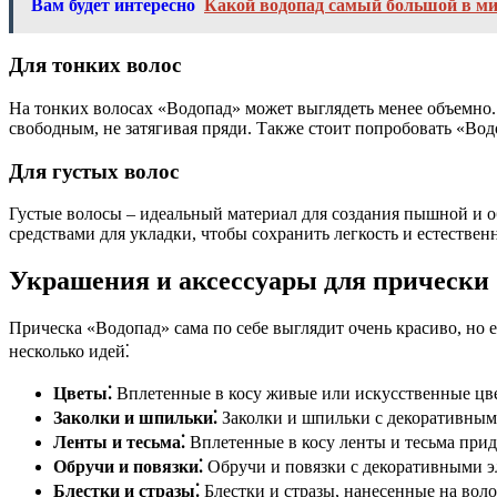
Вам будет интересно
Какой водопад самый большой в м
Для тонких волос
На тонких волосах «Водопад» может выглядеть менее объемно.
свободным, не затягивая пряди. Также стоит попробовать «Во
Для густых волос
Густые волосы – идеальный материал для создания пышной и 
средствами для укладки, чтобы сохранить легкость и естественн
Украшения и аксессуары для прически
Прическа «Водопад» сама по себе выглядит очень красиво, но
несколько идей⁚
Цветы⁚
Вплетенные в косу живые или искусственные цве
Заколки и шпильки⁚
Заколки и шпильки с декоративными
Ленты и тесьма⁚
Вплетенные в косу ленты и тесьма прид
Обручи и повязки⁚
Обручи и повязки с декоративными э
Блестки и стразы⁚
Блестки и стразы, нанесенные на вол