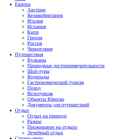
Европа
Австрия
Великобритания
Италия
Испания
Кипр
Греция
Россия
Черногория
Путешествия
Вулканы
Природные достопримечательности
Шоп-туры
Водопады
Гастрономический туризм
Поход
Велотуризм
Объекты Юнеско
Документы для путешествий
Отдых
Отдых на природе
Разное
Проживание на отдыхе
Лечебный отдых
Страны мира