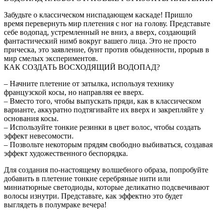
Забудьте о классическом ниспадающем каскаде! Пришло
время перевернуть мир плетения с ног на голову. Представьте
себе водопад, устремленный не вниз, а вверх, создающий
фантастический нимб вокруг вашего лица. Это не просто
прическа, это заявление, бунт против обыденности, прорыв в
мир смелых экспериментов.
КАК СОЗДАТЬ ВОСХОДЯЩИЙ ВОДОПАД?
– Начните плетение от затылка, используя технику
французской косы, но направляя ее вверх.
– Вместо того, чтобы выпускать пряди, как в классическом
варианте, аккуратно подтягивайте их вверх и закрепляйте у
основания косы.
– Используйте тонкие резинки в цвет волос, чтобы создать
эффект невесомости.
– Позвольте некоторым прядям свободно выбиваться, создавая
эффект художественного беспорядка.
Для создания по-настоящему волшебного образа, попробуйте
добавить в плетение тонкие серебряные нити или
миниатюрные светодиоды, которые деликатно подсвечивают
волосы изнутри. Представьте, как эффектно это будет
выглядеть в полумраке вечера!