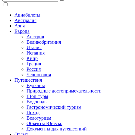
Авиабилеты
Австралия
Азия
Европа
Австрия
Великобритания
Италия
Испания
Кипр
Греция
Россия
Черногория
Путешествия
Вулканы
Природные достопримечательности
Шоп-туры
Водопады
Гастрономический туризм
Поход
Велотуризм
Объекты Юнеско
Документы для путешествий
Отдых