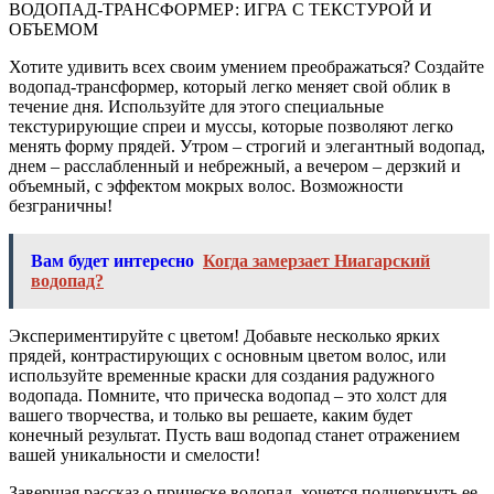
ВОДОПАД-ТРАНСФОРМЕР: ИГРА С ТЕКСТУРОЙ И
ОБЪЕМОМ
Хотите удивить всех своим умением преображаться? Создайте
водопад-трансформер, который легко меняет свой облик в
течение дня. Используйте для этого специальные
текстурирующие спреи и муссы, которые позволяют легко
менять форму прядей. Утром – строгий и элегантный водопад,
днем – расслабленный и небрежный, а вечером – дерзкий и
объемный, с эффектом мокрых волос. Возможности
безграничны!
Вам будет интересно
Когда замерзает Ниагарский
водопад?
Экспериментируйте с цветом! Добавьте несколько ярких
прядей, контрастирующих с основным цветом волос, или
используйте временные краски для создания радужного
водопада. Помните, что прическа водопад – это холст для
вашего творчества, и только вы решаете, каким будет
конечный результат. Пусть ваш водопад станет отражением
вашей уникальности и смелости!
Завершая рассказ о прическе водопад, хочется подчеркнуть ее