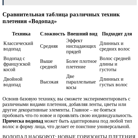
Сравнительная таблица различных техник
плетения «Водопад»
Техника
Сложность
Внешний вид
Подходит для
Эффект
Классический
Длинных и
Средняя
ниспадающих
водопад
средних волос
прядей
Водопад с
Волос средней
Выше
Более плотное
французской
длины и
средней
плетение
косой
густоты
Две
Двойной
Длинных и
Высокая
параллельные
водопад
густых волос
косы
Освоив базовую технику, вы сможете экспериментировать с
различными видами плетения, добавляя ленты, цветы или
другие декоративные элементы. Главное – не бояться
пробовать что-то новое и проявлять свою индивидуальность.
Прическа водопад
может быть адаптирована под любой тип
волос и форму лица, что делает ее поистине универсальной.
ВОДОПАД НАОБОРОТ: НОВЫЕ ГОРИЗОНТЫ ПЛЕТЕНИЯ