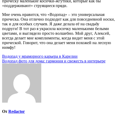
прическу маленькие косички-жгутики, которые как бы
«поддерживают» струящиеся пряди.
Мне очень нравится, что «Водопад» – это универсальная
прическа. Она отлично подходит как для повседневной носки,
так и для особых случаев. Я даже делала её на свадьбу
подруги! В тот раз я украсила косичку маленькими белыми
цветами, и выглядело просто волшебно. Мой друг, Алексей,
всегда делает мне комплименты, когда видит меня с этой
прической. Говорит, что она делает меня похожей на лесную
нимфу!
Навигация
Водопад у мраморного карьера в Карелии
Водопад фото для дома: гармония и свежесть в интерьере
по
записям
От
Redactor