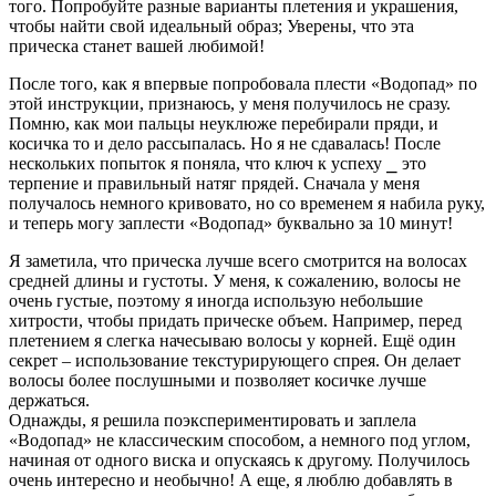
того. Попробуйте разные варианты плетения и украшения,
чтобы найти свой идеальный образ; Уверены, что эта
прическа станет вашей любимой!
После того, как я впервые попробовала плести «Водопад» по
этой инструкции, признаюсь, у меня получилось не сразу.
Помню, как мои пальцы неуклюже перебирали пряди, и
косичка то и дело рассыпалась. Но я не сдавалась! После
нескольких попыток я поняла, что ключ к успеху ⎯ это
терпение и правильный натяг прядей. Сначала у меня
получалось немного кривовато, но со временем я набила руку,
и теперь могу заплести «Водопад» буквально за 10 минут!
Я заметила, что прическа лучше всего смотрится на волосах
средней длины и густоты. У меня, к сожалению, волосы не
очень густые, поэтому я иногда использую небольшие
хитрости, чтобы придать прическе объем. Например, перед
плетением я слегка начесываю волосы у корней. Ещё один
секрет – использование текстурирующего спрея. Он делает
волосы более послушными и позволяет косичке лучше
держаться.
Однажды, я решила поэкспериментировать и заплела
«Водопад» не классическим способом, а немного под углом,
начиная от одного виска и опускаясь к другому. Получилось
очень интересно и необычно! А еще, я люблю добавлять в