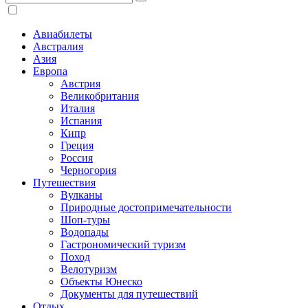
Авиабилеты
Австралия
Азия
Европа
Австрия
Великобритания
Италия
Испания
Кипр
Греция
Россия
Черногория
Путешествия
Вулканы
Природные достопримечательности
Шоп-туры
Водопады
Гастрономический туризм
Поход
Велотуризм
Объекты Юнеско
Документы для путешествий
Отдых