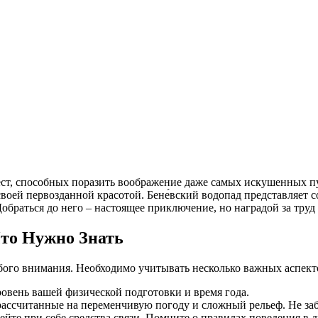
ест, способных поразить воображение даже самых искушенных п
 своей первозданной красотой. Бене́вский водопад представляет
аться до него – настоящее приключение, но наградой за труд 
Что Нужно Знать
обого внимания. Необходимо учитывать несколько важных аспект
вень вашей физической подготовки и время года.
ассчитанные на переменчивую погоду и сложный рельеф. Не забу
те при себе средства связи. Помните о правилах поведения в д