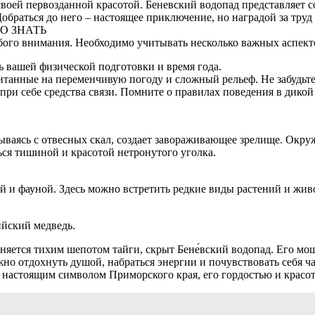
 своей первозданной красотой. Бене́вский водопад представляет
аться до него – настоящее приключение, но наградой за труд 
О ЗНАТЬ
обого внимания. Необходимо учитывать несколько важных аспект
 вашей физической подготовки и время года.
танные на переменчивую погоду и сложный рельеф. Не забудьте 
при себе средства связи. Помните о правилах поведения в дикой
рываясь с отвесных скал, создает завораживающее зрелище. Окр
ься тишиной и красотой нетронутого уголка.
ой и фауной. Здесь можно встретить редкие виды растений и жи
ийский медведь.
еняется тихим шепотом тайги, скрыт Бене́вский водопад. Его м
но отдохнуть душой, набраться энергии и почувствовать себя час
 настоящим символом Приморского края, его гордостью и красот