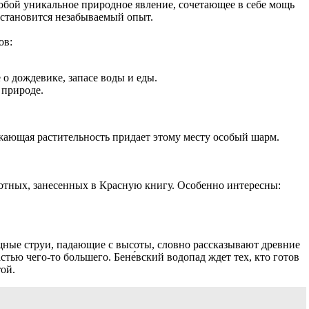
 собой уникальное природное явление, сочетающее в себе мощь
становится незабываемый опыт.
ов:
о дождевике, запасе воды и еды.
 природе.
ужающая растительность придает этому месту особый шарм.
вотных, занесенных в Красную книгу. Особенно интересны:
ощные струи, падающие с высоты, словно рассказывают древние
тью чего-то большего. Бене́вский водопад ждет тех, кто готов
ой.