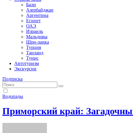
Бали
Азербайджан
Аргентина
Египет
ОАЭ
Израиль
Мальдивы
Шри-ланка
Турция
Таиланд
Тунис
Автотуризм
Экскурсии
Подписка
Водопады
Приморский край: Загадочный