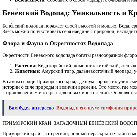
Бене́вский Водопад: Уникальность и К
Бене́вский водопад поражает своей высотой и мощью. Вода, с
Здесь можно почувствовать себя наедине с природой, насладит
Флора и Фауна в Окрестностях Водопада
Окрестности Бене́вского водопада богаты разнообразной флор
Растения:
Кедр корейский, лимонник китайский, женьше
Животные:
Амурский тигр, дальневосточный леопард, у
В самом сердце Приморского края, где шум городских улиц см
истории о силе природы и величии времени. Это место, где мож
к приключениям и открыт для новых впечатлений. Он является
Вам будет интересно
Водопад и его шум: симфония прир
ПРИМОРСКИЙ КРАЙ: ЗАГАДОЧНЫЙ БЕНЕ́ВСКИЙ ВОДО
Приморский край – это регион, полный нераскрытых тайн и м