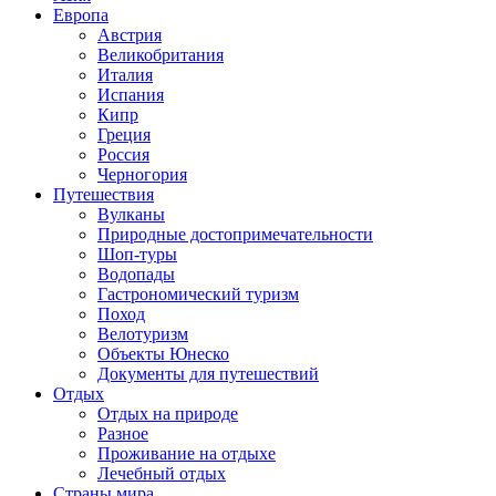
Европа
Австрия
Великобритания
Италия
Испания
Кипр
Греция
Россия
Черногория
Путешествия
Вулканы
Природные достопримечательности
Шоп-туры
Водопады
Гастрономический туризм
Поход
Велотуризм
Объекты Юнеско
Документы для путешествий
Отдых
Отдых на природе
Разное
Проживание на отдыхе
Лечебный отдых
Страны мира