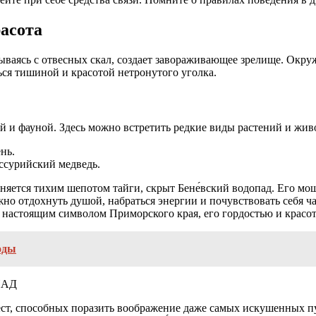
расота
рываясь с отвесных скал, создает завораживающее зрелище. Окр
ься тишиной и красотой нетронутого уголка.
ой и фауной. Здесь можно встретить редкие виды растений и жи
нь.
ссурийский медведь.
еняется тихим шепотом тайги, скрыт Бене́вский водопад. Его м
но отдохнуть душой, набраться энергии и почувствовать себя час
 настоящим символом Приморского края, его гордостью и красот
оды
ПАД
ест, способных поразить воображение даже самых искушенных п