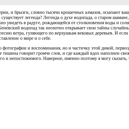
ерии, и брызги, словно тысячи крошечных алмазов, осыпают ваше
о существует легенда? Легенда о духе водопада, о старом шамане
но увидеть в радуге, рождающейся от столкновения воды и солнца
ене́вский водопад так неохотно открывает свои тайны случайн
песню ветра, гуляющего по верхушкам вековых деревьев. И если
ставление о мире и о себе.
ко фотографии и воспоминания, но и частичку этой дикой, первоз
где тишина говорит громче слов, и где каждый вдох наполнен све
го и непостижимого. Наверное, именно поэтому я могу сказать, ч