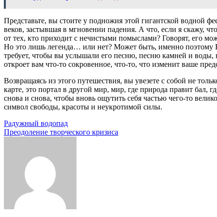
Представьте, вы стоите у подножия этой гигантской водной фе
веков, застывшая в мгновении падения. А что, если я скажу, чт
от тех, кто приходит с нечистыми помыслами? Говорят, его мож
Но это лишь легенда… или нет? Может быть, именно поэтому Б
требует, чтобы вы услышали его песню, песню камней и воды, 
откроет вам что-то сокровенное, что-то, что изменит ваше пред
Возвращаясь из этого путешествия, вы увезете с собой не толь
карте, это портал в другой мир, мир, где природа правит бал, 
снова и снова, чтобы вновь ощутить себя частью чего-то велико
символ свободы, красоты и неукротимой силы.
Навигация
Радужный водопад
Преодоление творческого кризиса
по
записям