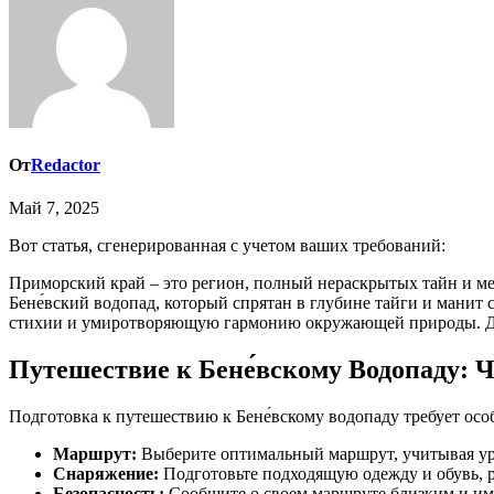
От
Redactor
Май 7, 2025
Вот статья, сгенерированная с учетом ваших требований:
Приморский край – это регион, полный нераскрытых тайн и м
Бене́вский водопад, который спрятан в глубине тайги и манит
стихии и умиротворяющую гармонию окружающей природы. Добр
Путешествие к Бене́вскому Водопаду: 
Подготовка к путешествию к Бене́вскому водопаду требует ос
Маршрут:
Выберите оптимальный маршрут, учитывая уро
Снаряжение:
Подготовьте подходящую одежду и обувь, р
Безопасность:
Сообщите о своем маршруте близким и имей