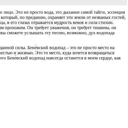
 лицо. Это не просто вода, это дыхание самой тайги, эссенция
, который, по преданию, охраняет эти земли от незваных гостей,
, в его глазах отражается мудрость веков и сила стихии.
ым прохожим. Он требует уважения, он требует тишины, он
 вы сможете услышать эту песню, возможно, дух водопада
данной силы. Бене́вский водопад – это не просто место на
жестью и жизнью. Это то место, куда хочется возвращаться
то Бене́вский водопад навсегда останется в моем сердце, как