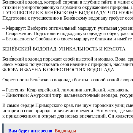
Бене́вский водопад, который спрятан в глубине тайги и манит
стихии и умиротворяющую гармонию окружающей природы. Добр
ПУТЕШЕСТВИЕ К БЕНЕ́ВСКОМУ ВОДОПАДУ: ЧТО НУЖН
Подготовка к путешествию к Бене́вскому водопаду требует ос
– Маршрут: Выберите оптимальный маршрут, учитывая уровень
– Снаряжение: Подготовьте подходящую одежду и обувь, рассчи
– Безопасность: Сообщите о своем маршруте близким и имейте 
БЕНЕ́ВСКИЙ ВОДОПАД: УНИКАЛЬНОСТЬ И КРАСОТА
Бене́вский водопад поражает своей высотой и мощью. Вода, с
Здесь можно почувствовать себя наедине с природой, насладит
ФЛОРА И ФАУНА В ОКРЕСТНОСТЯХ ВОДОПАДА
Окрестности Бене́вского водопада богаты разнообразной флор
– Растения: Кедр корейский, лимонник китайский, женьшень.
– Животные: Амурский тигр, дальневосточный леопард, уссур
В самом сердце Приморского края, где шум городских улиц см
истории о силе природы и величии времени. Это место, где мож
к приключениям и открыт для новых впечатлений. Он является
Вам будет интересно
Водопады