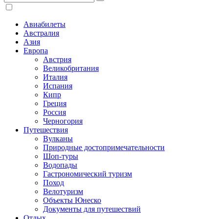
Авиабилеты
Австралия
Азия
Европа
Австрия
Великобритания
Италия
Испания
Кипр
Греция
Россия
Черногория
Путешествия
Вулканы
Природные достопримечательности
Шоп-туры
Водопады
Гастрономический туризм
Поход
Велотуризм
Объекты Юнеско
Документы для путешествий
Отдых