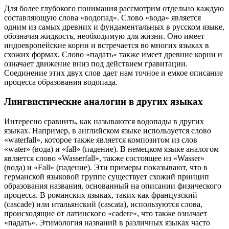
Для более глубокого понимания рассмотрим отдельно каждую
составляющую слова «водопад». Слово «вода» является
одним из самых древних и фундаментальных в русском языке,
обозначая жидкость, необходимую для жизни. Оно имеет
индоевропейские корни и встречается во многих языках в
схожих формах. Слово «падать» также имеет древние корни и
означает движение вниз под действием гравитации.
Соединение этих двух слов дает нам точное и емкое описание
процесса образования водопада.
Лингвистические аналогии в других языках
Интересно сравнить, как называются водопады в других
языках. Например, в английском языке используется слово
«waterfall», которое также является композитом из слов
«water» (вода) и «fall» (падение). В немецком языке аналогом
является слово «Wasserfall», также состоящее из «Wasser»
(вода) и «Fall» (падение). Эти примеры показывают, что в
германской языковой группе существует схожий принцип
образования названия, основанный на описании физического
процесса. В романских языках, таких как французский
(cascade) или итальянский (cascata), используются слова,
происходящие от латинского «cadere», что также означает
«падать». Этимология названий в различных языках часто