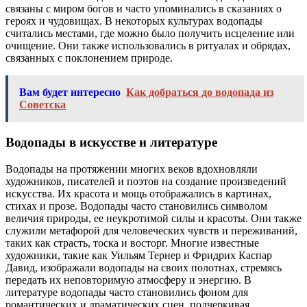
связаны с миром богов и часто упоминались в сказаниях о
героях и чудовищах. В некоторых культурах водопады
считались местами, где можно было получить исцеление или
очищение. Они также использовались в ритуалах и обрядах,
связанных с поклонением природе.
Вам будет интересно
Как добраться до водопада из
Советска
Водопады в искусстве и литературе
Водопады на протяжении многих веков вдохновляли
художников, писателей и поэтов на создание произведений
искусства. Их красота и мощь отображались в картинах,
стихах и прозе. Водопады часто становились символом
величия природы, ее неукротимой силы и красоты. Они также
служили метафорой для человеческих чувств и переживаний,
таких как страсть, тоска и восторг. Многие известные
художники, такие как Уильям Тернер и Фридрих Каспар
Давид, изображали водопады на своих полотнах, стремясь
передать их неповторимую атмосферу и энергию. В
литературе водопады часто становились фоном для
романтических и драматических сцен, подчеркивая