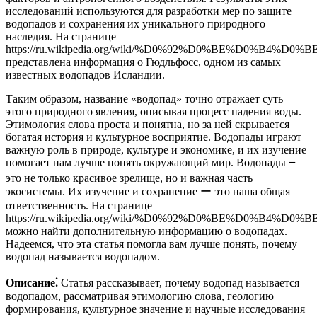
исследований используются для разработки мер по защите
водопадов и сохранения их уникального природного
наследия. На странице
https://ru.wikipedia.org/wiki/%D0%92%D0%BE%D0
представлена информация о Гюдльфосс, одном из самых
известных водопадов Исландии.
Таким образом, название «водопад» точно отражает суть
этого природного явления, описывая процесс падения воды.
Этимология слова проста и понятна, но за ней скрывается
богатая история и культурное восприятие. Водопады играют
важную роль в природе, культуре и экономике, и их изучение
помогает нам лучше понять окружающий мир. Водопады ౼
это не только красивое зрелище, но и важная часть
экосистемы. Их изучение и сохранение ー это наша общая
ответственность. На странице
https://ru.wikipedia.org/wiki/%D0%92%D0%BE%D0%B4%
можно найти дополнительную информацию о водопадах.
Надеемся, что эта статья помогла вам лучше понять, почему
водопад называется водопадом.
Описание⁚
Статья рассказывает, почему водопад называется
водопадом, рассматривая этимологию слова, геологию
формирования, культурное значение и научные исследования