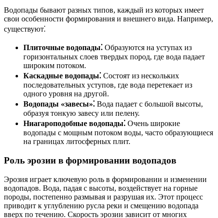
Водопады бывают разных типов, каждый из которых имеет
свои особенности формирования и внешнего вида. Например,
существуют⁚
Плиточные водопады⁚
Образуются на уступах из
горизонтальных слоев твердых пород, где вода падает
широким потоком.
Каскадные водопады⁚
Состоят из нескольких
последовательных уступов, где вода перетекает из
одного уровня на другой.
Водопады «завесы»⁚
Вода падает с большой высоты,
образуя тонкую завесу или пелену.
Ниагароподобные водопады⁚
Очень широкие
водопады с мощным потоком воды, часто образующиеся
на границах литосферных плит.
Роль эрозии в формировании водопадов
Эрозия играет ключевую роль в формировании и изменении
водопадов. Вода, падая с высоты, воздействует на горные
породы, постепенно размывая и разрушая их. Этот процесс
приводит к углублению русла реки и смещению водопада
вверх по течению. Скорость эрозии зависит от многих