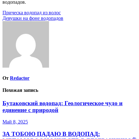
водопадов.
Навигация
Прическа водопад из волос
Девушки на фоне водопадов
по
записям
От
Redactor
Похожая запись
Бутаковский водопад: Геологическое чудо и
единение с природой
Май 8, 2025
ЗА ТОБОЮ ПАДАЮ В ВОДОПАД: