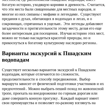
богатую историю, уходящую корнями в древность․ Считается,
что эти места были священными для местных народов, и
многие из них связаны с мифами и легендами․ Существуют
предания о духах, обитающих в водопадах и лесах, и о
сокровищах, спрятанных в ущельях․ Эти легенды добавляют
загадочности и притягательности этому месту, делая его еще
более интересным для посещения․ Изучая историю этих мест,
можно не только насладиться красотой природы, но и
прикоснуться к богатому культурному наследию региона․
Варианты экскурсий к Пшадским
водопадам
Существует несколько вариантов экскурсий к Пшадским
водопадам, которые отличаются по сложности,
продолжительности и способу передвижения․ Выбор
маршрута зависит от физической подготовки участников и их
предпочтений․ Можно выбрать пеший поход по живописной
тропе, проехать на внедорожнике по горным дорогам или
даже совершить конную прогулку․ Каждый вариант имеет
свои преимущества и позволяет по-разному взглянуть на