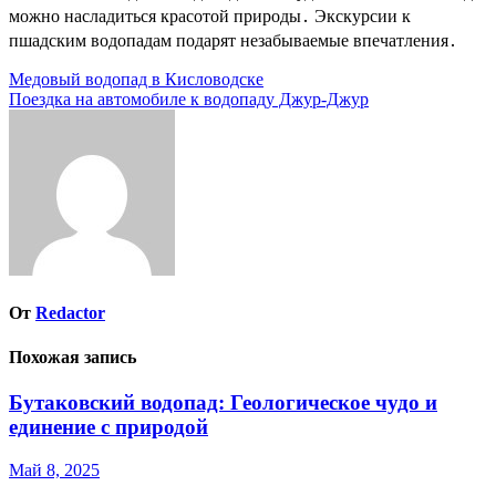
можно насладиться красотой природы․ Экскурсии к
пшадским водопадам подарят незабываемые впечатления․
Навигация
Медовый водопад в Кисловодске
Поездка на автомобиле к водопаду Джур-Джур
по
записям
От
Redactor
Похожая запись
Бутаковский водопад: Геологическое чудо и
единение с природой
Май 8, 2025