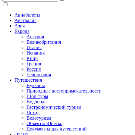
Авиабилеты
Австралия
Азия
Европа
Австрия
Великобритания
Италия
Испания
Кипр
Греция
Россия
Черногория
Путешествия
Вулканы
Природные достопримечательности
Шоп-туры
Водопады
Гастрономический туризм
Поход
Велотуризм
Объекты Юнеско
Документы для путешествий
Отдых