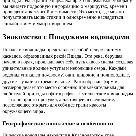
природы․ На странице https://example․com/pshadskie-vodopady
вы найдете подробную информацию о маршрутах, времени
проведения экскурсий и стоимости; Это место, где можно
почувствовать мощь стихии и одновременно насладиться
спокойствием и умиротворением․
Знакомство с Пшадскими водопадами
Пшадские водопады представляют собой целую систему
каскадов, образованных рекой Пшада․ Эта река, берущая
начало в горах, прокладывает себе путь сквозь скалы, создавая
удивительные водные уступы и небольшие озера․ Каждый
водопад уникален по-своему⁚ одни широкие и полноводные,
другие – узкие и стремительные․ Разнообразие форм и
размеров делает это место особенно привлекательным для
любителей природы и фотографов․ Путешествие к водопадам
— это не просто прогулка, а настоящее исследование,
позволяющее открыть для себя все грани красоты
окружающего мира․
Географическое положение и особенности
Пшадские водопады находятся в Краснодарском крае,