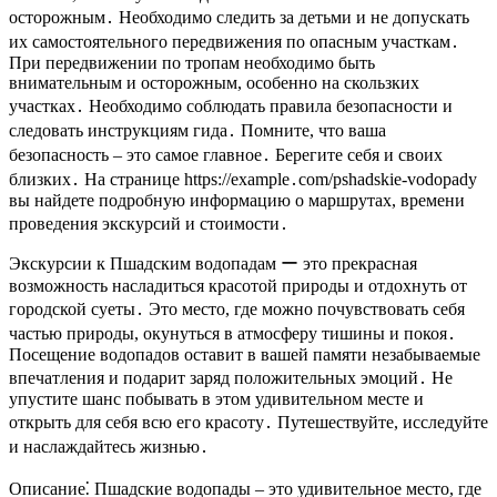
осторожным․ Необходимо следить за детьми и не допускать
их самостоятельного передвижения по опасным участкам․
При передвижении по тропам необходимо быть
внимательным и осторожным, особенно на скользких
участках․ Необходимо соблюдать правила безопасности и
следовать инструкциям гида․ Помните, что ваша
безопасность – это самое главное․ Берегите себя и своих
близких․ На странице https://example․com/pshadskie-vodopady
вы найдете подробную информацию о маршрутах, времени
проведения экскурсий и стоимости․
Экскурсии к Пшадским водопадам ー это прекрасная
возможность насладиться красотой природы и отдохнуть от
городской суеты․ Это место, где можно почувствовать себя
частью природы, окунуться в атмосферу тишины и покоя․
Посещение водопадов оставит в вашей памяти незабываемые
впечатления и подарит заряд положительных эмоций․ Не
упустите шанс побывать в этом удивительном месте и
открыть для себя всю его красоту․ Путешествуйте, исследуйте
и наслаждайтесь жизнью․
Описание⁚ Пшадские водопады – это удивительное место, где