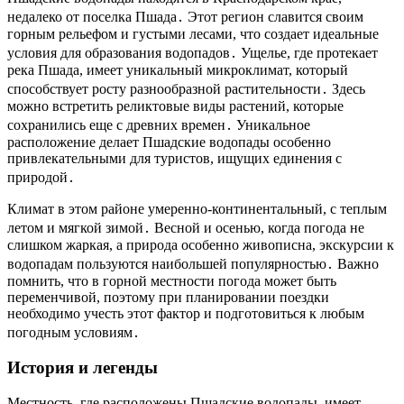
недалеко от поселка Пшада․ Этот регион славится своим
горным рельефом и густыми лесами, что создает идеальные
условия для образования водопадов․ Ущелье, где протекает
река Пшада, имеет уникальный микроклимат, который
способствует росту разнообразной растительности․ Здесь
можно встретить реликтовые виды растений, которые
сохранились еще с древних времен․ Уникальное
расположение делает Пшадские водопады особенно
привлекательными для туристов, ищущих единения с
природой․
Климат в этом районе умеренно-континентальный, с теплым
летом и мягкой зимой․ Весной и осенью, когда погода не
слишком жаркая, а природа особенно живописна, экскурсии к
водопадам пользуются наибольшей популярностью․ Важно
помнить, что в горной местности погода может быть
переменчивой, поэтому при планировании поездки
необходимо учесть этот фактор и подготовиться к любым
погодным условиям․
История и легенды
Местность, где расположены Пшадские водопады, имеет