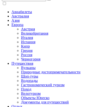
Авиабилеты
Австралия
Азия
Европа
Австрия
Великобритания
Италия
Испания
Кипр
Греция
Россия
Черногория
Путешествия
Вулканы
Природные достопримечательности
Шоп-туры
Водопады
Гастрономический туризм
Поход
Велотуризм
Объекты Юнеско
Документы для путешествий
Отдых