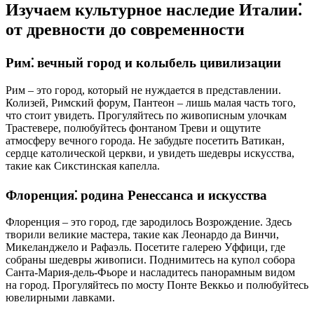
Изучаем культурное наследие Италии⁚
от древности до современности
Рим⁚ вечный город и колыбель цивилизации
Рим – это город, который не нуждается в представлении.
Колизей, Римский форум, Пантеон – лишь малая часть того,
что стоит увидеть. Прогуляйтесь по живописным улочкам
Трастевере, полюбуйтесь фонтаном Треви и ощутите
атмосферу вечного города. Не забудьте посетить Ватикан,
сердце католической церкви, и увидеть шедевры искусства,
такие как Сикстинская капелла.
Флоренция⁚ родина Ренессанса и искусства
Флоренция – это город, где зародилось Возрождение. Здесь
творили великие мастера, такие как Леонардо да Винчи,
Микеланджело и Рафаэль. Посетите галерею Уффици, где
собраны шедевры живописи. Поднимитесь на купол собора
Санта-Мария-дель-Фьоре и насладитесь панорамным видом
на город. Прогуляйтесь по мосту Понте Веккьо и полюбуйтесь
ювелирными лавками.