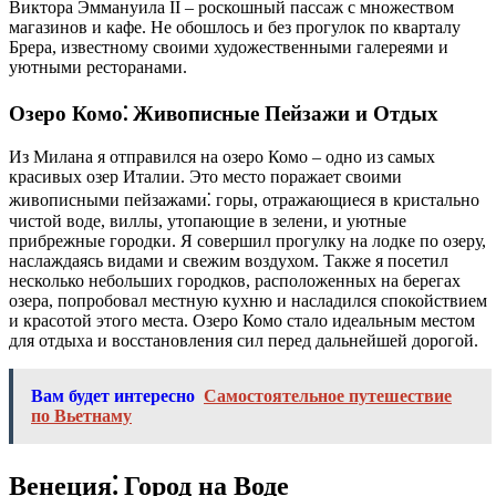
Виктора Эммануила II – роскошный пассаж с множеством
магазинов и кафе. Не обошлось и без прогулок по кварталу
Брера, известному своими художественными галереями и
уютными ресторанами.
Озеро Комо⁚ Живописные Пейзажи и Отдых
Из Милана я отправился на озеро Комо – одно из самых
красивых озер Италии. Это место поражает своими
живописными пейзажами⁚ горы, отражающиеся в кристально
чистой воде, виллы, утопающие в зелени, и уютные
прибрежные городки. Я совершил прогулку на лодке по озеру,
наслаждаясь видами и свежим воздухом. Также я посетил
несколько небольших городков, расположенных на берегах
озера, попробовал местную кухню и насладился спокойствием
и красотой этого места. Озеро Комо стало идеальным местом
для отдыха и восстановления сил перед дальнейшей дорогой.
Вам будет интересно
Самостоятельное путешествие
по Вьетнаму
Венеция⁚ Город на Воде