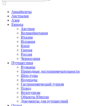
Авиабилеты
Австралия
Азия
Европа
Австрия
Великобритания
Италия
Испания
Кипр
Греция
Россия
Черногория
Путешествия
Вулканы
Природные достопримечательности
Шоп-туры
Водопады
Гастрономический туризм
Поход
Велотуризм
Объекты Юнеско
Документы для путешествий
Отдых