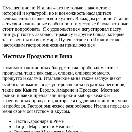
Путешествие по Италии – это не только знакомство с
историей и культурой, но и возможность насладиться
великолепной итальянской кухней. В каждом регионе Италии
есть свои кулинарные особенности и местные блюда, которые
стоит попробовать. Я с удовольствием дегустировал пасту,
пиццу, ризотто, лазанью, тирамису и другие блюда, которые
так известны во всем мире. Путешествие по Италии стало
настоящим гастрономическим приключением.
Местные Продукты и Вина
Помимо традиционных блюд, я также пробовал местные
продукты, такие как сыры, оливки, оливковое масло,
прошутто и салями. Итальянские вина также заслуживают
особого внимания⁚ я дегустировал вина из разных регионов,
такие как Кьянти, Бароло, Амароне и Просекко. Местные
рынки и лавки предлагали широкий выбор свежих и
качественных продуктов, которые я с удовольствием покупал
и пробовал. Гастрономическое разнообразие Италии поразило
меня своим богатством и вкусом.
Паста Карбонара в Риме
Пицца Маргарита в Неаполе
Ризотто алла Миланезе в Милане