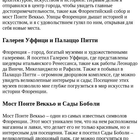
отправился в центр города, чтобы увидеть главные
достопримечательности, такие как Флорентийский собор и
мост Понте Веккьо. Улицы Флоренции дышат историей и
искусством, и я с удовольствием гулял по ним, открывая для
себя новые места.
Галерея Уффици и Палаццо Питти
Флоренция – город, богатый музеями и художественными
галереями. Я посетил Галерею Уффици, где представлены
шедевры итальянского Ренессанса, такие как работы Леонардо
да Винчи, Микеланджело и Рафаэля. Также я побывал в
Палаццо Питти – огромном дворцовом комплексе, где можно
увидеть великолепные интерьеры и сады; Посещение этих
музеев позволило мне глубже погрузиться в мир искусства и
истории Флоренции.
Мост Понте Веккьо и Сады Боболи
Мост Понте Веккьо – один из самых известных символов
Флоренции. Этот мост уникален тем, что на нем расположены
магазины и лавки, что делает его не только красивым, но и
интересным для посещения. Также я посетил Сады Боболи –
великолепный дворцовый парк, где можно прогуляться по