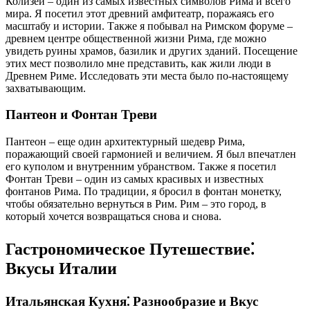
Колизей – один из самых известных символов Рима и всего
мира. Я посетил этот древний амфитеатр, поражаясь его
масштабу и истории. Также я побывал на Римском форуме –
древнем центре общественной жизни Рима, где можно
увидеть руины храмов, базилик и других зданий. Посещение
этих мест позволило мне представить, как жили люди в
Древнем Риме. Исследовать эти места было по-настоящему
захватывающим.
Пантеон и Фонтан Треви
Пантеон – еще один архитектурный шедевр Рима,
поражающий своей гармонией и величием. Я был впечатлен
его куполом и внутренним убранством. Также я посетил
Фонтан Треви – один из самых красивых и известных
фонтанов Рима. По традиции, я бросил в фонтан монетку,
чтобы обязательно вернуться в Рим. Рим – это город, в
который хочется возвращаться снова и снова.
Гастрономическое Путешествие⁚
Вкусы Италии
Итальянская Кухня⁚ Разнообразие и Вкус