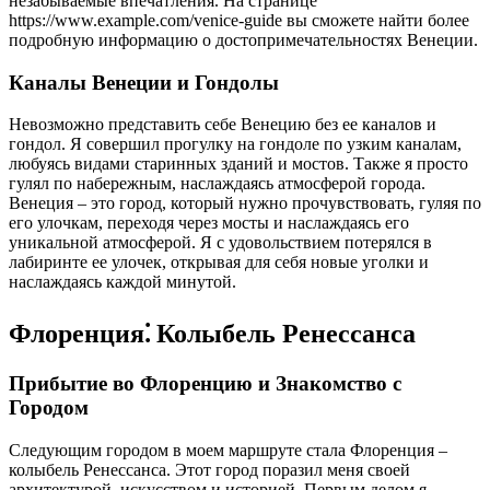
незабываемые впечатления. На странице
https://www.example.com/venice-guide вы сможете найти более
подробную информацию о достопримечательностях Венеции.
Каналы Венеции и Гондолы
Невозможно представить себе Венецию без ее каналов и
гондол. Я совершил прогулку на гондоле по узким каналам,
любуясь видами старинных зданий и мостов. Также я просто
гулял по набережным, наслаждаясь атмосферой города.
Венеция – это город, который нужно прочувствовать, гуляя по
его улочкам, переходя через мосты и наслаждаясь его
уникальной атмосферой. Я с удовольствием потерялся в
лабиринте ее улочек, открывая для себя новые уголки и
наслаждаясь каждой минутой.
Флоренция⁚ Колыбель Ренессанса
Прибытие во Флоренцию и Знакомство с
Городом
Следующим городом в моем маршруте стала Флоренция –
колыбель Ренессанса. Этот город поразил меня своей
архитектурой, искусством и историей. Первым делом я