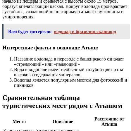
начало из пещеры и срывается с высоты около 15 метров,
образуя впечатляющий каскад. Вокруг водопада произрастает
густой лес, создающий неповторимую атмосферу тишины и
умиротворения.
Вам будет интересно
водопад в бразилии сканворд
Интересные факты о водопаде Атыш:
Название водопада в переводе с башкирского означает
«стреляющий» или «падающий»
Вода в водопаде имеет необычный голубой цвет из-за
высокого содержания минералов
Водопад является популярным местом для фотосессий и
пикников
Сравнительная таблица
туристических мест рядом с Атышом
Расстояние от
Место
Описание
Атыша
Капова пещера
Знаменитая пещера с