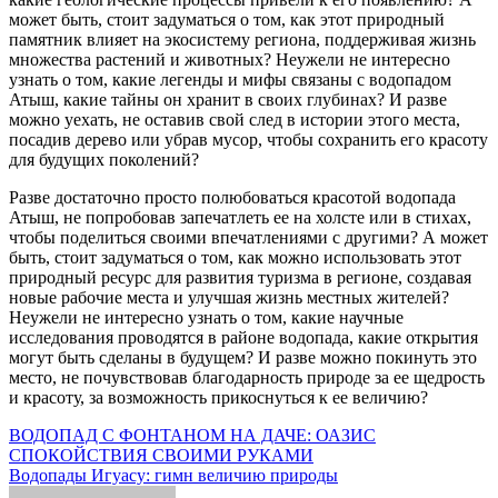
может быть, стоит задуматься о том, как этот природный
памятник влияет на экосистему региона, поддерживая жизнь
множества растений и животных? Неужели не интересно
узнать о том, какие легенды и мифы связаны с водопадом
Атыш, какие тайны он хранит в своих глубинах? И разве
можно уехать, не оставив свой след в истории этого места,
посадив дерево или убрав мусор, чтобы сохранить его красоту
для будущих поколений?
Разве достаточно просто полюбоваться красотой водопада
Атыш, не попробовав запечатлеть ее на холсте или в стихах,
чтобы поделиться своими впечатлениями с другими? А может
быть, стоит задуматься о том, как можно использовать этот
природный ресурс для развития туризма в регионе, создавая
новые рабочие места и улучшая жизнь местных жителей?
Неужели не интересно узнать о том, какие научные
исследования проводятся в районе водопада, какие открытия
могут быть сделаны в будущем? И разве можно покинуть это
место, не почувствовав благодарность природе за ее щедрость
и красоту, за возможность прикоснуться к ее величию?
Навигация
ВОДОПАД С ФОНТАНОМ НА ДАЧЕ: ОАЗИС
СПОКОЙСТВИЯ СВОИМИ РУКАМИ
по
Водопады Игуасу: гимн величию природы