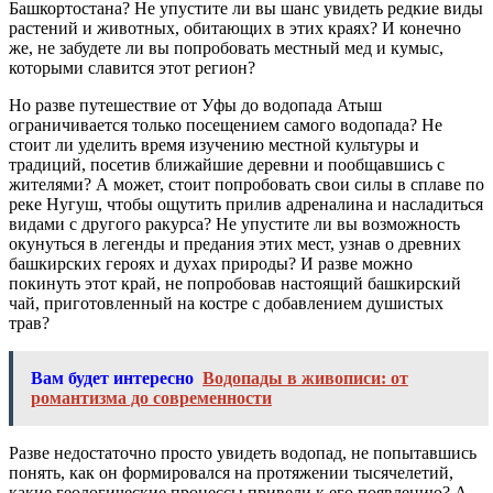
Башкортостана? Не упустите ли вы шанс увидеть редкие виды
растений и животных, обитающих в этих краях? И конечно
же, не забудете ли вы попробовать местный мед и кумыс,
которыми славится этот регион?
Но разве путешествие от Уфы до водопада Атыш
ограничивается только посещением самого водопада? Не
стоит ли уделить время изучению местной культуры и
традиций, посетив ближайшие деревни и пообщавшись с
жителями? А может, стоит попробовать свои силы в сплаве по
реке Нугуш, чтобы ощутить прилив адреналина и насладиться
видами с другого ракурса? Не упустите ли вы возможность
окунуться в легенды и предания этих мест, узнав о древних
башкирских героях и духах природы? И разве можно
покинуть этот край, не попробовав настоящий башкирский
чай, приготовленный на костре с добавлением душистых
трав?
Вам будет интересно
Водопады в живописи: от
романтизма до современности
Разве недостаточно просто увидеть водопад, не попытавшись
понять, как он формировался на протяжении тысячелетий,
какие геологические процессы привели к его появлению? А