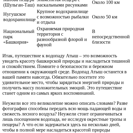
Около 100 км
(Шульган-Таш)
наскальными рисунками
Крупное водохранилище
Нугушское
с возможностью рыбалки
Около 50 км
водохранилище
и отдыха
Охраняемая природная
Национальный
В
территория с
парк
непосредственной
разнообразной флорой и
«Башкирия»
близости
фауной
Итак, путешествие к водопаду Атыш – это возможность
увидеть красоту башкирской природы и насладиться тишиной
и спокойствием. Помните о безопасности и бережном
отношении к окружающей среде. Водопад Атыш останется в
вашей памяти навсегда. Обязательно посетите это
удивительное место, чтобы зарядиться энергией природы и
получить массу положительных эмоций. Это путешествие
станет одним из самых ярких воспоминаний.
Неужели все это великолепие можно описать словами? Разве
фотографии способны передать всю мощь падающей воды и
свежесть лесного воздуха? Неужели стоит ограничиваться
лишь посещением водопада, не исследуя окрестные тропы и
пещеры? А что если задержаться здесь на несколько дней,
чтобы в полной мере насладиться красотой природы