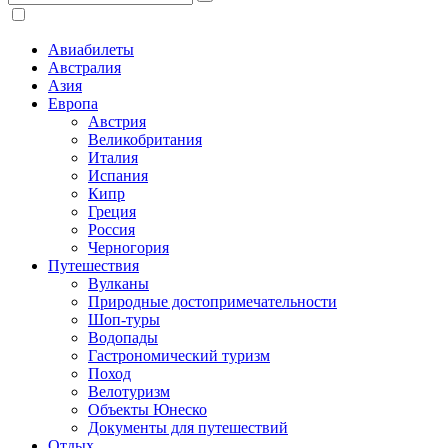
Авиабилеты
Австралия
Азия
Европа
Австрия
Великобритания
Италия
Испания
Кипр
Греция
Россия
Черногория
Путешествия
Вулканы
Природные достопримечательности
Шоп-туры
Водопады
Гастрономический туризм
Поход
Велотуризм
Объекты Юнеско
Документы для путешествий
Отдых