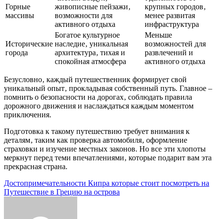
Горные
живописные пейзажи‚
крупных городов‚
массивы
возможности для
менее развитая
активного отдыха
инфраструктура
Богатое культурное
Меньше
Исторические
наследие‚ уникальная
возможностей для
города
архитектура‚ тихая и
развлечений и
спокойная атмосфера
активного отдыха
Безусловно‚ каждый путешественник формирует свой
уникальный опыт‚ прокладывая собственный путь. Главное –
помнить о безопасности на дорогах‚ соблюдать правила
дорожного движения и наслаждаться каждым моментом
приключения.
Подготовка к такому путешествию требует внимания к
деталям‚ таким как проверка автомобиля‚ оформление
страховки и изучение местных законов. Но все эти хлопоты
меркнут перед теми впечатлениями‚ которые подарит вам эта
прекрасная страна.
Навигация
Достопримечательности Кипра которые стоит посмотреть на
Путешествие в Грецию на острова
по
записям