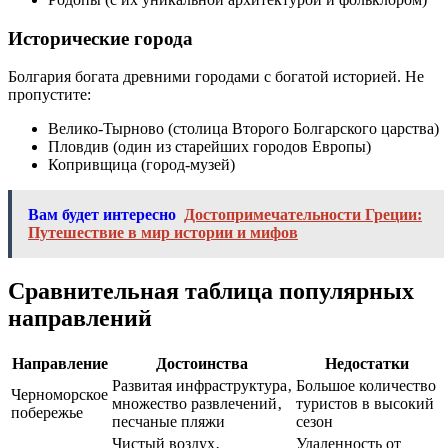
Исторические города
Болгария богата древними городами с богатой историей. Не
пропустите:
Велико-Тырново (столица Второго Болгарского царства)
Пловдив (один из старейших городов Европы)
Копривщица (город-музей)
Вам будет интересно
Достопримечательности Греции:
Путешествие в мир истории и мифов
Сравнительная таблица популярных
направлений
Направление
Достоинства
Недостатки
Развитая инфраструктура‚
Большое количество
Черноморское
множество развлечений‚
туристов в высокий
побережье
песчаные пляжи
сезон
Чистый воздух‚
Удаленность от