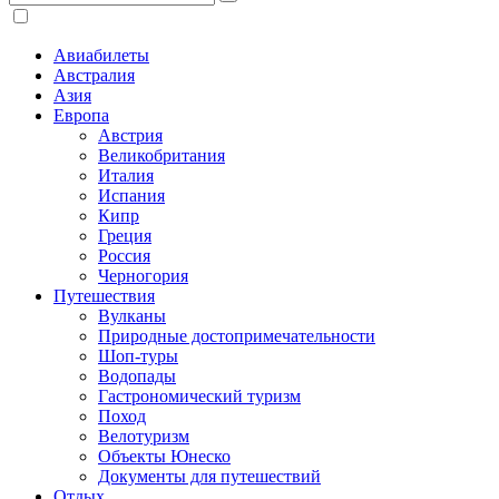
Авиабилеты
Австралия
Азия
Европа
Австрия
Великобритания
Италия
Испания
Кипр
Греция
Россия
Черногория
Путешествия
Вулканы
Природные достопримечательности
Шоп-туры
Водопады
Гастрономический туризм
Поход
Велотуризм
Объекты Юнеско
Документы для путешествий
Отдых