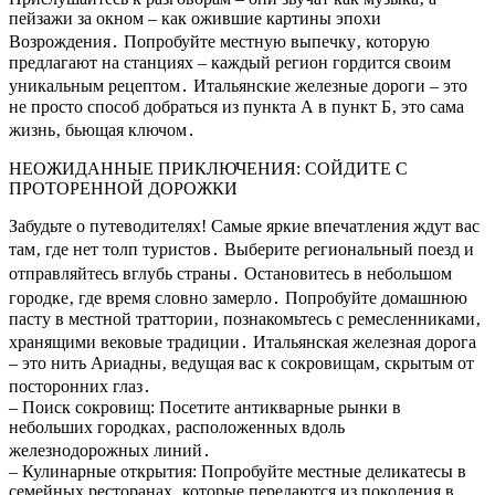
пейзажи за окном – как ожившие картины эпохи
Возрождения․ Попробуйте местную выпечку‚ которую
предлагают на станциях – каждый регион гордится своим
уникальным рецептом․ Итальянские железные дороги – это
не просто способ добраться из пункта А в пункт Б‚ это сама
жизнь‚ бьющая ключом․
НЕОЖИДАННЫЕ ПРИКЛЮЧЕНИЯ: СОЙДИТЕ С
ПРОТОРЕННОЙ ДОРОЖКИ
Забудьте о путеводителях! Самые яркие впечатления ждут вас
там‚ где нет толп туристов․ Выберите региональный поезд и
отправляйтесь вглубь страны․ Остановитесь в небольшом
городке‚ где время словно замерло․ Попробуйте домашнюю
пасту в местной траттории‚ познакомьтесь с ремесленниками‚
хранящими вековые традиции․ Итальянская железная дорога
– это нить Ариадны‚ ведущая вас к сокровищам‚ скрытым от
посторонних глаз․
– Поиск сокровищ: Посетите антикварные рынки в
небольших городках‚ расположенных вдоль
железнодорожных линий․
– Кулинарные открытия: Попробуйте местные деликатесы в
семейных ресторанах‚ которые передаются из поколения в