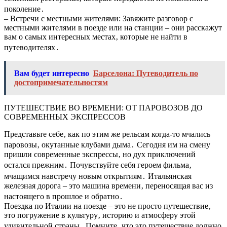
поколение․
– Встречи с местными жителями: Завяжите разговор с
местными жителями в поезде или на станции – они расскажут
вам о самых интересных местах‚ которые не найти в
путеводителях․
Вам будет интересно
Барселона: Путеводитель по
достопримечательностям
ПУТЕШЕСТВИЕ ВО ВРЕМЕНИ: ОТ ПАРОВОЗОВ ДО
СОВРЕМЕННЫХ ЭКСПРЕССОВ
Представьте себе‚ как по этим же рельсам когда-то мчались
паровозы‚ окутанные клубами дыма․ Сегодня им на смену
пришли современные экспрессы‚ но дух приключений
остался прежним․ Почувствуйте себя героем фильма‚
мчащимся навстречу новым открытиям․ Итальянская
железная дорога – это машина времени‚ переносящая вас из
настоящего в прошлое и обратно․
Поездка по Италии на поезде – это не просто путешествие‚
это погружение в культуру‚ историю и атмосферу этой
удивительной страны․ Помните‚ что это путешествие должно