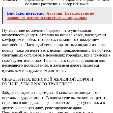
большие расстояния
обзор пейзажей
Вам будет интересно
Австрия: Путешествие по
знаковым местам и скрытым жемчужинам
Путешествие по железной дороге – это уникальная
возможность увидеть Италию во всей её красе‚ насладиться
комфортом и избежать стресса‚ связанного с вождением
автомобиля․ Наслаждайтесь панорамными видами из окна
поезда‚ пока он несёт вас к новым приключениям․ Не бойтесь
спонтанных остановок в небольших городках‚ привлекающих
своей аутентичностью․ Италия – это страна‚ созданная для
неспешного исследования‚ и железная дорога являеться
идеальным инструментом для этого․
СЕКРЕТЫ ИТАЛЬЯНСКОЙ ЖЕЛЕЗНОЙ ДОРОГИ:
БОЛЬШЕ‚ ЧЕМ ПРОСТО ТРАНСПОРТ
Забудьте о скучных переездах! Итальянские поезда – это
порталы в другие миры․ В одном купе вы можете встретить
страстного винодела‚ направляющегося на дегустацию‚ а в
другом – оперную диву‚ репетирующую арию․
Прислушайтесь к разговорам – они звучат как музыка‚ а