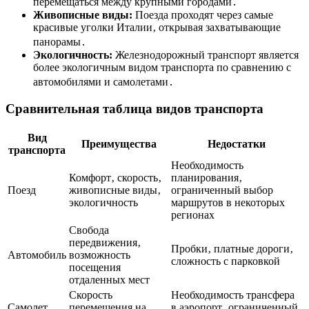
перемещаться между крупными городами․
Живописные виды:
Поезда проходят через самые
красивые уголки Италии‚ открывая захватывающие
панорамы․
Экологичность:
Железнодорожный транспорт является
более экологичным видом транспорта по сравнению с
автомобилями и самолетами․
Сравнительная таблица видов транспорта
Вид
Преимущества
Недостатки
транспорта
Необходимость
Комфорт‚ скорость‚
планирования‚
Поезд
живописные виды‚
ограниченный выбор
экологичность
маршрутов в некоторых
регионах
Свобода
передвижения‚
Пробки‚ платные дороги‚
Автомобиль
возможность
сложность с парковкой
посещения
отдаленных мест
Скорость
Необходимость трансфера
Самолет
перемещения на
в аэропорт‚ ограниченный