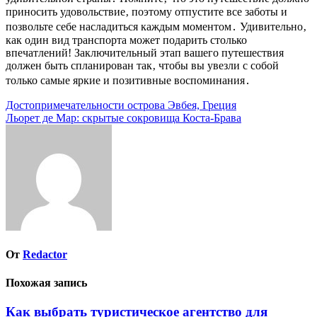
приносить удовольствие‚ поэтому отпустите все заботы и
позвольте себе насладиться каждым моментом․ Удивительно‚
как один вид транспорта может подарить столько
впечатлений! Заключительный этап вашего путешествия
должен быть спланирован так‚ чтобы вы увезли с собой
только самые яркие и позитивные воспоминания․
Навигация
Достопримечательности острова Эвбея, Греция
Льорет де Мар: скрытые сокровища Коста-Брава
по
записям
От
Redactor
Похожая запись
Как выбрать туристическое агентство для