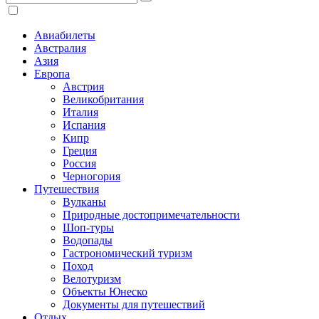
Авиабилеты
Австралия
Азия
Европа
Австрия
Великобритания
Италия
Испания
Кипр
Греция
Россия
Черногория
Путешествия
Вулканы
Природные достопримечательности
Шоп-туры
Водопады
Гастрономический туризм
Поход
Велотуризм
Объекты Юнеско
Документы для путешествий
Отдых