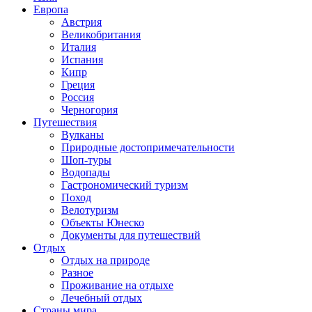
Европа
Австрия
Великобритания
Италия
Испания
Кипр
Греция
Россия
Черногория
Путешествия
Вулканы
Природные достопримечательности
Шоп-туры
Водопады
Гастрономический туризм
Поход
Велотуризм
Объекты Юнеско
Документы для путешествий
Отдых
Отдых на природе
Разное
Проживание на отдыхе
Лечебный отдых
Страны мира