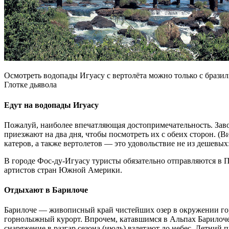
Осмотреть водопады Игуасу с вертолёта можно только с брази
Глотке дьявола
Едут на водопады Игуасу
Пожалуй, наиболее впечатляющая достопримечательность. Заво
приезжают на два дня, чтобы посмотреть их с обеих сторон. (В
катеров, а также вертолетов — это удовольствие не из дешевых:
В городе Фос-ду-Игуасу туристы обязательно отправляются в П
артистов стран Южной Америки.
Отдыхают в Барилоче
Барилоче — живописный край чистейших озер в окружении го
горнолыжный курорт. Впрочем, катавшимся в Альпах Барилоче
снаряжение в разгар сезона (июль) взлетают до небес. Летний п