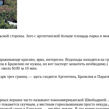
льской стороны. Зато с аргентинской больше площадь парка и м
раживающе красиво, ярко, интересно. Водопады находятся на г
иза в Бразилию не нужна, но вот паспорт захватить необходимо.
 около $100 за 10 мин.
арк трех границ — здесь сходятся Аргентина, Бразилия и Параг
рных вершин часто называют южноамериканской Швейцарией. Л
 покажется скучным, а местным горнолыжникам просто некуда д
иковый сезон в Барилоче — декабрь-январь. В это время разумнее