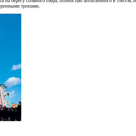
 на берегу соляного озера, полностью затопленного в 1985-м, и
веренными тропами.