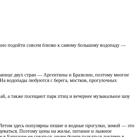
ожно подойти совсем близко к самому большому водопаду —
ранице двух стран — Аргентины и Бразилии, поэтому многие
) На водопады любуются с берега, мостков, прогулочных
вай, а также посещают парк птиц и вечернее музыкальное шоу
етом здесь популярны пешие и водные прогулки, зимой — это
еваться. Поэтому цены на жилье, питание и лыжное
 в Барилоче не соваться, иначе будете толкаться локтями в