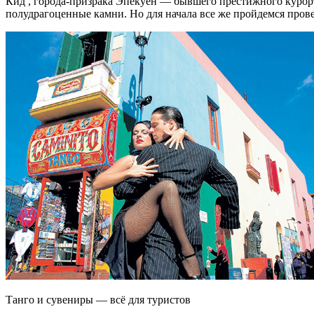
Кид , города-призрака Эпекуен — бывшего престижного курорта
полудрагоценные камни. Но для начала все же пройдемся про
Танго и сувениры — всё для туристов