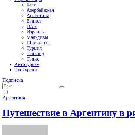
Бали
Азербайджан
Аргентина
Египет
ОАЭ
Израиль
Мальдивы
Шри-ланка
Турция
Таиланд
Тунис
Автотуризм
Экскурсии
Подписка
Аргентина
Путешествие в Аргентину в р