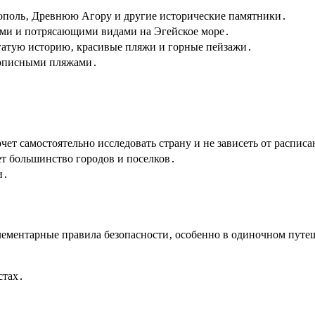
ополь‚ Древнюю Агору и другие исторические памятники․
ми и потрясающими видами на Эгейское море․
атую историю‚ красивые пляжи и горные пейзажи․
вописными пляжами․
чет самостоятельно исследовать страну и не зависеть от распис
ет большинство городов и поселков․
и․
элементарные правила безопасности‚ особенно в одиночном путе
стах․