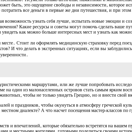
 может быть‚ это ощущение свободы и независимости‚ которое и
е потратить все деньги в первые же дни путешествия‚ и при этом
ая возможность узнать себя лучше‚ испытать новые эмоции и со
лючения? Какие ресурсы и советы могут помочь сделать ваше п
 увидеть как можно больше интересных мест и узнать как можно
м месте․ Стоит ли оформлять медицинскую страховку перед поезд
тов? И что делать в экстренных ситуациях‚ если вы заблудили
 уверенности․
уристическими маршрутами‚ или же лучше попробовать исследов
е на один из малонаселенных островов стать самым ярким восп
животных‚ чтобы не только увидеть Грецию‚ но и внести свой вк
лей и праздников‚ чтобы окунуться в атмосферу греческой куль
 местном диалекте? А что насчет посещения мастер-классов по г
мств и впечатлений‚ которые обязательно встретятся на вашем пу
ками и местными жителями‚ готовыми поделиться своими истори