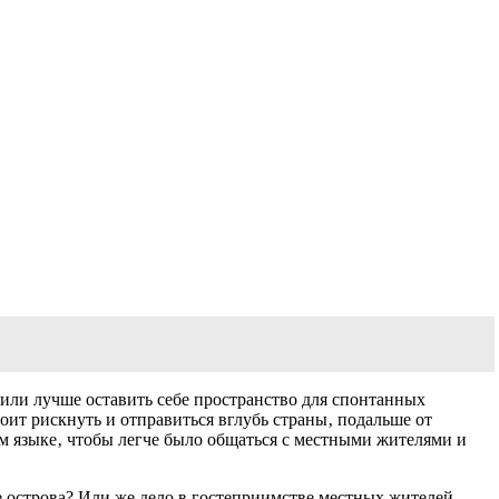
 или лучше оставить себе пространство для спонтанных
ит рискнуть и отправиться вглубь страны‚ подальше от
ом языке‚ чтобы легче было общаться с местными жителями и
 острова? Или же дело в гостеприимстве местных жителей‚