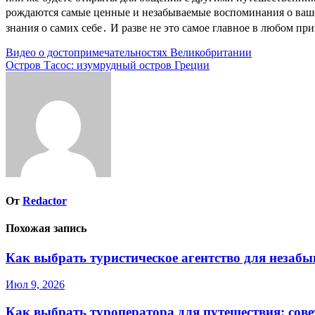
рождаются самые ценные и незабываемые воспоминания о вашем
знания о самих себе․ И разве не это самое главное в любом п
Навигация
Видео о достопримечательностях Великобритании
Остров Тасос: изумрудный остров Греции
по
записям
От
Redactor
Похожая запись
Как выбрать туристическое агентство для незаб
Июл 9, 2026
Как выбрать туроператора для путешествия: сов