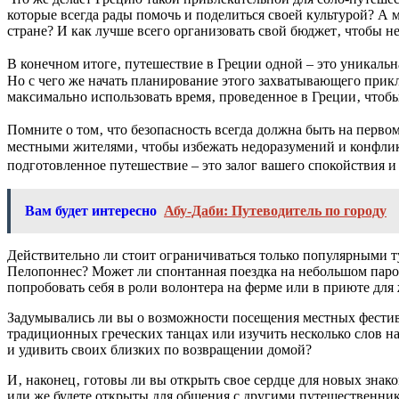
которые всегда рады помочь и поделиться своей культурой? А
стране? И как лучше всего организовать свой бюджет‚ чтобы н
В конечном итоге‚ путешествие в Греции одной – это уникальн
Но с чего же начать планирование этого захватывающего прик
максимально использовать время‚ проведенное в Греции‚ чтобы
Помните о том‚ что безопасность всегда должна быть на перво
местными жителями‚ чтобы избежать недоразумений и конфлик
подготовленное путешествие – это залог вашего спокойствия и
Вам будет интересно
Абу-Даби: Путеводитель по городу
Действительно ли стоит ограничиваться только популярными т
Пелопоннес? Может ли спонтанная поездка на небольшом паром
попробовать себя в роли волонтера на ферме или в приюте для 
Задумывались ли вы о возможности посещения местных фестива
традиционных греческих танцах или изучить несколько слов на
и удивить своих близких по возвращении домой?
И‚ наконец‚ готовы ли вы открыть свое сердце для новых знако
или же будете открыты для общения с другими путешественни