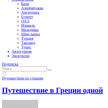
Бали
Азербайджан
Аргентина
Египет
ОАЭ
Израиль
Мальдивы
Шри-ланка
Турция
Таиланд
Тунис
Автотуризм
Экскурсии
Подписка
Путешествия по странам
Путешествие в Греции одной