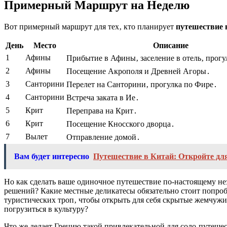
Примерный Маршрут на Неделю
Вот примерный маршрут для тех‚ кто планирует
путешествие 
День
Место
Описание
1
Афины
Прибытие в Афины‚ заселение в отель‚ прогу
2
Афины
Посещение Акрополя и Древней Агоры․
3
Санторини
Перелет на Санторини‚ прогулка по Фире․
4
Санторини
Встреча заката в Ие․
5
Крит
Переправа на Крит․
6
Крит
Посещение Кносского дворца․
7
Вылет
Отправление домой․
Вам будет интересно
Путешествие в Китай: Откройте д
Но как сделать ваше одиночное путешествие по-настоящему не
решений? Какие местные деликатесы обязательно стоит попроб
туристических троп‚ чтобы открыть для себя скрытые жемчужи
погрузиться в культуру?
Что же делает Грецию такой привлекательной для соло-путеш