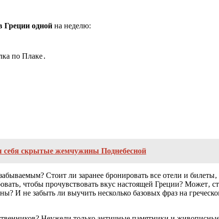
в Греции одной
на неделю:
лка по Плаке․
ля себя скрытые жемчужины Поднебесной
забываемым? Стоит ли заранее бронировать все отели и билеты‚
овать‚ чтобы прочувствовать вкус настоящей Греции? Может‚ сто
ны? И не забыть ли выучить несколько базовых фраз на греческ
ественников? Неужели только античные памятники и живописные