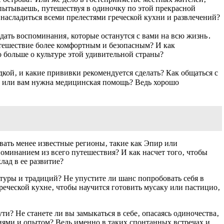
спытываешь‚ путешествуя в одиночку по этой прекрасной
 насладиться всеми прелестями греческой кухни и развлечений?
здать воспоминания‚ которые останутся с вами на всю жизнь․
утешествие более комфортным и безопасным? И как
 больше о культуре этой удивительной страны?
кой‚ и какие прививки рекомендуется сделать? Как общаться с
сь или вам нужна медицинская помощь? Ведь хорошо
ать менее известные регионы‚ такие как Эпир или
оминанием из всего путешествия? И как насчет того‚ чтобы
лад в ее развитие?
туры и традиций? Не упустите ли шанс попробовать себя в
реческой кухне‚ чтобы научится готовить мусаку или пастицио‚
ти? Не станете ли вы замыкаться в себе‚ опасаясь одиночества‚
ями и опытом? Ведь именно в таких спонтанных встречах и