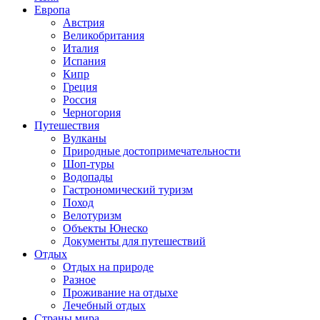
Европа
Австрия
Великобритания
Италия
Испания
Кипр
Греция
Россия
Черногория
Путешествия
Вулканы
Природные достопримечательности
Шоп-туры
Водопады
Гастрономический туризм
Поход
Велотуризм
Объекты Юнеско
Документы для путешествий
Отдых
Отдых на природе
Разное
Проживание на отдыхе
Лечебный отдых
Страны мира