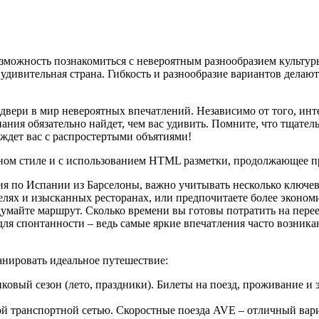
озможность познакомиться с невероятным разнообразием культур
та удивительная страна. Гибкость и разнообразие вариантов дел
вери в мир невероятных впечатлений. Независимо от того, инт
ния обязательно найдет, чем вас удивить. Помните, что тщате
ждет вас с распростертыми объятиями!
ном стиле и с использованием HTML разметки, продолжающее пр
я по Испании из Барселоны, важно учитывать несколько ключев
елях и изысканных ресторанах, или предпочитаете более эконо
умайте маршрут. Сколько времени вы готовы потратить на перее
 для спонтанности – ведь самые яркие впечатления часто возник
анировать идеальное путешествие:
иковый сезон (лето, праздники). Билеты на поезд, проживание и
той транспортной сетью. Скоростные поезда AVE – отличный ва