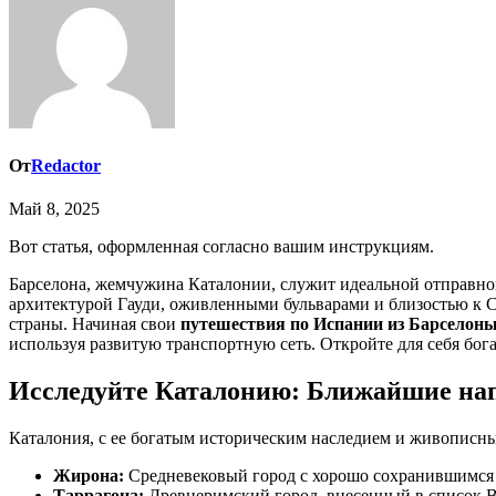
От
Redactor
Май 8, 2025
Вот статья, оформленная согласно вашим инструкциям.
Барселона, жемчужина Каталонии, служит идеальной отправн
архитектурой Гауди, оживленными бульварами и близостью к С
страны. Начиная свои
путешествия по Испании из Барселон
используя развитую транспортную сеть. Откройте для себя бо
Исследуйте Каталонию: Ближайшие на
Каталония, с ее богатым историческим наследием и живописн
Жирона:
Средневековый город с хорошо сохранившимся
Таррагона:
Древнеримский город, внесенный в список 