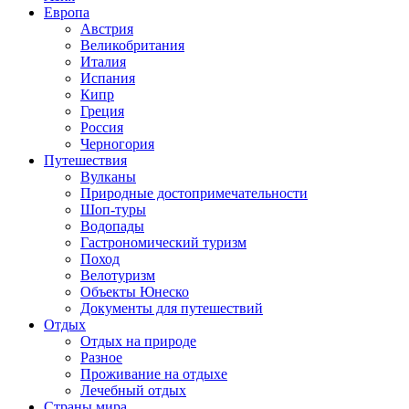
Европа
Австрия
Великобритания
Италия
Испания
Кипр
Греция
Россия
Черногория
Путешествия
Вулканы
Природные достопримечательности
Шоп-туры
Водопады
Гастрономический туризм
Поход
Велотуризм
Объекты Юнеско
Документы для путешествий
Отдых
Отдых на природе
Разное
Проживание на отдыхе
Лечебный отдых
Страны мира