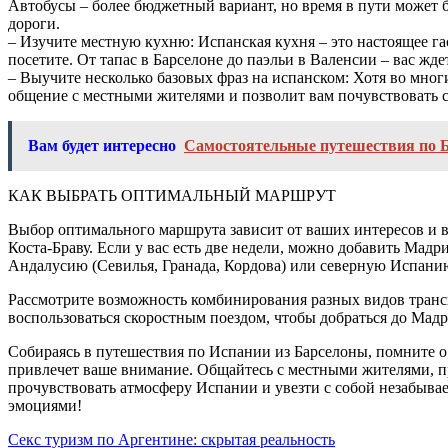
Автобусы – более бюджетный вариант, но время в пути может 
дороги.
– Изучите местную кухню: Испанская кухня – это настоящее г
посетите. От тапас в Барселоне до паэльи в Валенсии – вас ж
– Выучите несколько базовых фраз на испанском: Хотя во мног
общение с местными жителями и позволит вам почувствовать с
Вам будет интересно
Самостоятельные путешествия по 
КАК ВЫБРАТЬ ОПТИМАЛЬНЫЙ МАРШРУТ
Выбор оптимального маршрута зависит от ваших интересов и вр
Коста-Браву. Если у вас есть две недели, можно добавить Мадр
Андалусию (Севилья, Гранада, Кордова) или северную Испанию
Рассмотрите возможность комбинирования разных видов транспо
воспользоваться скоростным поездом, чтобы добраться до Мадр
Собираясь в путешествия по Испании из Барселоны, помните о 
привлечет ваше внимание. Общайтесь с местными жителями, п
прочувствовать атмосферу Испании и увезти с собой незабыва
эмоциями!
Навигация
Секс туризм по Аргентине: скрытая реальность