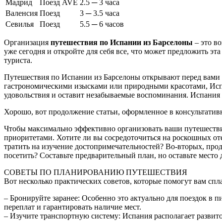
Мадрид
Поезд AVE
2.5 ─ 3 часа
Валенсия
Поезд
3 ─ 3.5 часа
Севилья
Поезд
5.5 ─ 6 часов
Организация
путешествия по Испании из Барселоны
– это в
уже сегодня и откройте для себя все, что может предложить э
туриста.
Путешествия по Испании из Барселоны открывают перед вами д
гастрономическими изысками или природными красотами, Испа
удовольствия и оставит незабываемые воспоминания. Испания 
Хорошо, вот продолжение статьи, оформленное в консультатив
Чтобы максимально эффективно организовать ваши путешестви
приоритетами. Хотите ли вы сосредоточиться на роскошных от
тратить на изучение достопримечательностей? Во-вторых, прод
посетить? Составьте предварительный план, но оставьте место
СОВЕТЫ ПО ПЛАНИРОВАНИЮ ПУТЕШЕСТВИЯ
Вот несколько практических советов, которые помогут вам спл
– Бронируйте заранее: Особенно это актуально для поездок в п
переплат и гарантировать наличие мест.
– Изучите транспортную систему: Испания располагает разви