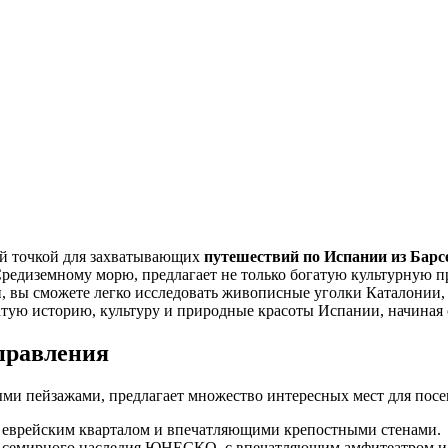
ой точкой для захватывающих
путешествий по Испании из Бар
редиземному морю, предлагает не только богатую культурную п
ы
, вы сможете легко исследовать живописные уголки Каталонии, 
гатую историю, культуру и природные красоты Испании, начиная
правления
ыми пейзажами, предлагает множество интересных мест для пос
 еврейским кварталом и впечатляющими крепостными стенами.
Всемирного наследия ЮНЕСКО, с впечатляющим амфитеатром и