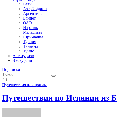
Бали
Азербайджан
Аргентина
Египет
ОАЭ
Израиль
Мальдивы
Шри-ланка
Турция
Таиланд
Тунис
Автотуризм
Экскурсии
Подписка
Путешествия по странам
Путешествия по Испании из 