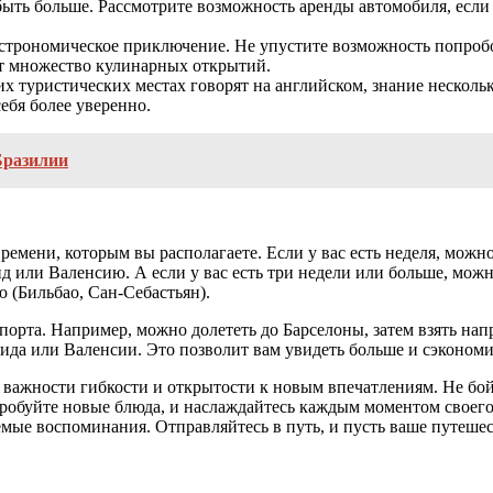
быть больше. Рассмотрите возможность аренды автомобиля, есл
астрономическое приключение. Не упустите возможность попроб
дет множество кулинарных открытий.
их туристических местах говорят на английском, знание несколь
ебя более уверенно.
Бразилии
емени, которым вы располагаете. Если у вас есть неделя, можн
ид или Валенсию. А если у вас есть три недели или больше, мож
 (Бильбао, Сан-Себастьян).
рта. Например, можно долететь до Барселоны, затем взять напр
ида или Валенсии. Это позволит вам увидеть больше и сэкономи
важности гибкости и открытости к новым впечатлениям. Не бойт
робуйте новые блюда, и наслаждайтесь каждым моментом своего
емые воспоминания. Отправляйтесь в путь, и пусть ваше путеш