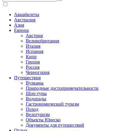
Авиабилеты
Австралия
Азия
Европа
Австрия
Великобритания
Италия
Испания
Кипр
Греция
Россия
Черногория
Путешествия
Вулканы
Природные достопримечательности
Шоп-туры
Водопады
Гастрономический туризм
Поход
Велотуризм
Объекты Юнеско
Документы для путешествий
Отдых