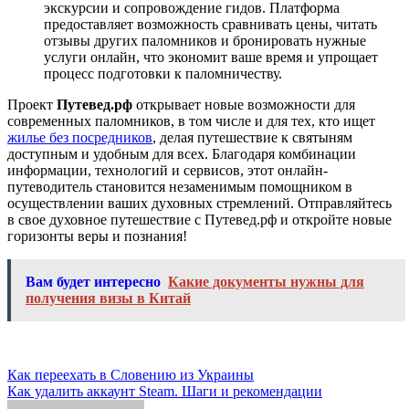
экскурсии и сопровождение гидов. Платформа
предоставляет возможность сравнивать цены, читать
отзывы других паломников и бронировать нужные
услуги онлайн, что экономит ваше время и упрощает
процесс подготовки к паломничеству.
Проект
Путевед.рф
открывает новые возможности для
современных паломников, в том числе и для тех, кто ищет
жилье без посредников
, делая путешествие к святыням
доступным и удобным для всех. Благодаря комбинации
информации, технологий и сервисов, этот онлайн-
путеводитель становится незаменимым помощником в
осуществлении ваших духовных стремлений. Отправляйтесь
в свое духовное путешествие с Путевед.рф и откройте новые
горизонты веры и познания!
Вам будет интересно
Какие документы нужны для
получения визы в Китай
Навигация
Как переехать в Словению из Украины
Как удалить аккаунт Steam. Шаги и рекомендации
по