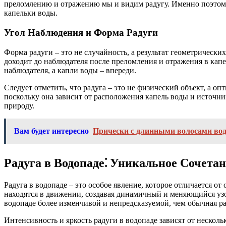
преломлению и отражению мы и видим радугу. Именно поэтому
капельки воды.
Угол Наблюдения и Форма Радуги
Форма радуги – это не случайность, а результат геометрическ
доходит до наблюдателя после преломления и отражения в капе
наблюдателя, а капли воды – впереди.
Следует отметить, что радуга – это не физический объект, а о
поскольку она зависит от расположения капель воды и источни
природу.
Вам будет интересно
Прически с длинными волосами во
Радуга в Водопаде⁚ Уникальное Сочета
Радуга в водопаде – это особое явление, которое отличается о
находятся в движении, создавая динамичный и меняющийся узор
водопаде более изменчивой и непредсказуемой, чем обычная ра
Интенсивность и яркость радуги в водопаде зависят от несколь