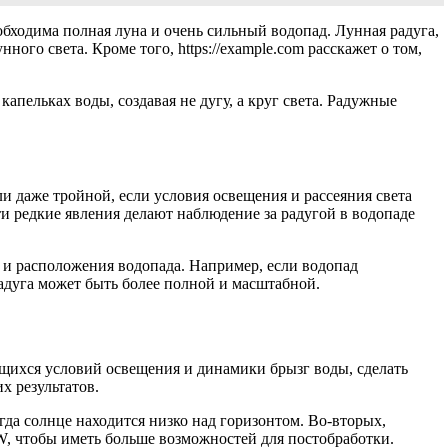
еобходима полная луна и очень сильный водопад. Лунная радуга,
ного света. Кроме того, https://example.com расскажет о том,
капельках воды, создавая не дугу, а круг света. Радужные
и даже тройной, если условия освещения и рассеяния света
и редкие явления делают наблюдение за радугой в водопаде
а и расположения водопада. Например, если водопад
адуга может быть более полной и масштабной.
ющихся условий освещения и динамики брызг воды, сделать
х результатов.
огда солнце находится низко над горизонтом. Во-вторых,
, чтобы иметь больше возможностей для постобработки.