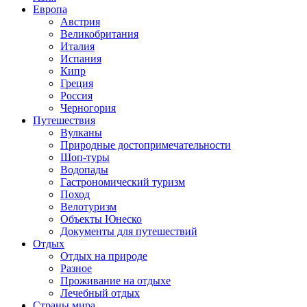
Европа
Австрия
Великобритания
Италия
Испания
Кипр
Греция
Россия
Черногория
Путешествия
Вулканы
Природные достопримечательности
Шоп-туры
Водопады
Гастрономический туризм
Поход
Велотуризм
Объекты Юнеско
Документы для путешествий
Отдых
Отдых на природе
Разное
Проживание на отдыхе
Лечебный отдых
Страны мира