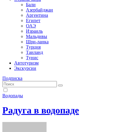
Бали
Азербайджан
Аргентина
Египет
ОАЭ
Израиль
Мальдивы
Шри-ланка
Турция
Таиланд
Тунис
Автотуризм
Экскурсии
Подписка
Водопады
Радуга в водопаде