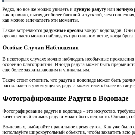
Редко, но все же можно увидеть и
лунную радугу
или
ночную 
как правило, выглядит более блеклой и тусклой, чем солнечная,
как можно запечатлеть эти моменты.
Также встречаются
радужные ореолы
вокруг водопадов. Они в
ореолы часто можно наблюдать при сильном ветре, когда брызги
Особые Случаи Наблюдения
В некоторых случаях можно наблюдать необычные проявления р
особенно благоприятны. Иногда радуга может быть прерывисто
еще более захватывающим и уникальным.
Также стоит отметить, что радуга в водопаде может быть разл
расположен в узком ущелье, радуга может иметь более вытяну
Фотографирование Радуги в Водопаде
Фотографирование радуги в водопаде – это искусство, требую
качественный снимок радуги может быть непросто. Однако, со
Во-первых, выбирайте правильное время суток. Как уже было ск
используйте широкоугольный объектив, чтобы захватить всю р