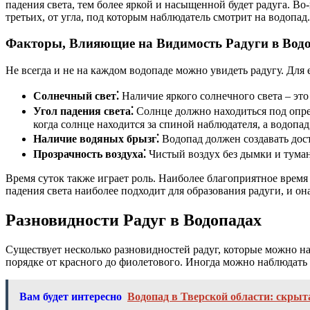
падения света, тем более яркой и насыщенной будет радуга. Во
третьих, от угла, под которым наблюдатель смотрит на водопад.
Факторы, Влияющие на Видимость Радуги в Вод
Не всегда и не на каждом водопаде можно увидеть радугу. Для
Солнечный свет⁚
Наличие яркого солнечного света – это 
Угол падения света⁚
Солнце должно находиться под опре
когда солнце находится за спиной наблюдателя, а водопад
Наличие водяных брызг⁚
Водопад должен создавать дост
Прозрачность воздуха⁚
Чистый воздух без дымки и тумана
Время суток также играет роль. Наиболее благоприятное время 
падения света наиболее подходит для образования радуги, и о
Разновидности Радуг в Водопадах
Существует несколько разновидностей радуг, которые можно на
порядке от красного до фиолетового. Иногда можно наблюдать
Вам будет интересно
Водопад в Тверской области: скры