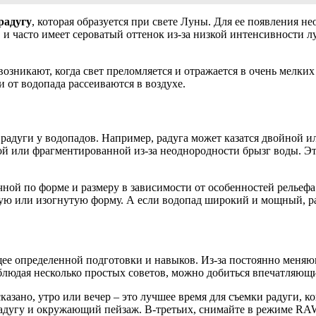
радугу
, которая образуется при свете Луны. Для ее появления н
 и часто имеет сероватый оттенок из-за низкой интенсивности лун
озникают, когда свет преломляется и отражается в очень мелких 
 от водопада рассеиваются в воздухе.
адуги у водопадов. Например, радуга может казатся двойной ил
й или фрагментированной из-за неоднородности брызг воды. Эт
ичной по форме и размеру в зависимости от особенностей рельеф
тую или изогнутую форму. А если водопад широкий и мощный, р
щее определенной подготовки и навыков. Из-за постоянно меня
блюдая несколько простых советов, можно добиться впечатляющи
азано, утро или вечер – это лучшее время для съемки радуги, к
адугу и окружающий пейзаж. В-третьих, снимайте в режиме RAW