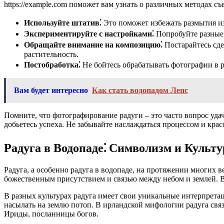
https://example.com поможет вам узнать о различных методах съ
Используйте штатив⁚
Это поможет избежать размытия из
Экспериментируйте с настройками⁚
Попробуйте разные 
Обращайте внимание на композицию⁚
Постарайтесь сде
растительность.
Постобработка⁚
Не бойтесь обрабатывать фотографии в р
Вам будет интересно
Как стать водопадом Лепс
Помните, что фотографирование радуги – это часто вопрос удач
добьетесь успеха. Не забывайте наслаждаться процессом и кра
Радуга в Водопаде⁚ Символизм и Культ
Радуга, а особенно радуга в водопаде, на протяжении многих в
божественным присутствием и связью между небом и землей. В
В разных культурах радуга имеет свои уникальные интерпретац
насылать на землю потоп. В ирландской мифологии радуга связ
Ириды, посланницы богов.