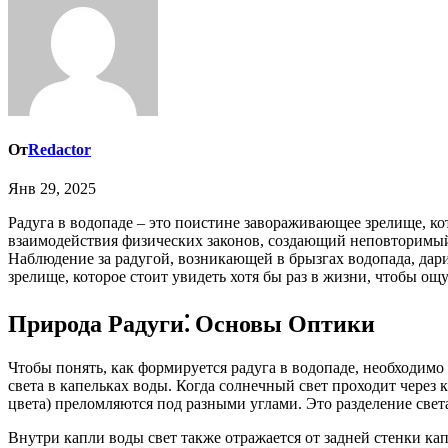
От
Redactor
Янв 29, 2025
Радуга в водопаде – это поистине завораживающее зрелище, которое пленяет своей красотой и эфемерностью. Это не просто случайное совпадение света и воды, а результат сложного
взаимодействия физических законов, создающий неповторимый к
Наблюдение за радугой, возникающей в брызгах водопада, дари
зрелище, которое стоит увидеть хотя бы раз в жизни, чтобы ощ
Природа Радуги⁚ Основы Оптики
Чтобы понять, как формируется радуга в водопаде, необходимо 
света в капельках воды. Когда солнечный свет проходит через 
цвета) преломляются под разными углами. Это разделение свет
Внутри капли воды свет также отражается от задней стенки кап