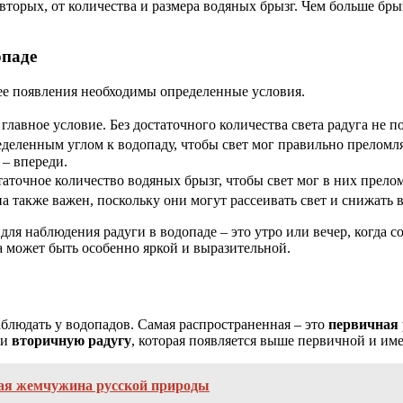
-вторых, от количества и размера водяных брызг. Чем больше бры
опаде
 ее появления необходимы определенные условия.
главное условие. Без достаточного количества света радуга не п
деленным углом к водопаду, чтобы свет мог правильно преломля
 – впереди.
аточное количество водяных брызг, чтобы свет мог в них прелом
 также важен, поскольку они могут рассеивать свет и снижать 
для наблюдения радуги в водопаде – это утро или вечер, когда с
на может быть особенно яркой и выразительной.
блюдать у водопадов. Самая распространенная – это
первичная 
 и
вторичную радугу
, которая появляется выше первичной и име
тая жемчужина русской природы