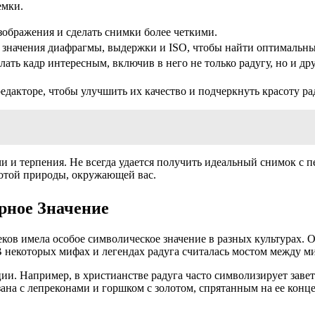
емки.
ображения и сделать снимки более четкими.
значения диафрагмы, выдержки и ISO, чтобы найти оптимальны
лать кадр интересным, включив в него не только радугу, но и др
едакторе, чтобы улучшить их качество и подчеркнуть красоту ра
и и терпения. Не всегда удается получить идеальный снимок с п
сотой природы, окружающей вас.
урное Значение
еков имела особое символическое значение в разных культурах. 
 некоторых мифах и легендах радуга считалась мостом между ми
ии. Например, в христианстве радуга часто символизирует завет
ана с лепреконами и горшком с золотом, спрятанным на ее конц