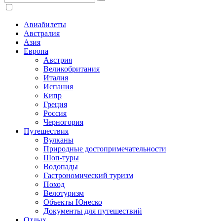
Авиабилеты
Австралия
Азия
Европа
Австрия
Великобритания
Италия
Испания
Кипр
Греция
Россия
Черногория
Путешествия
Вулканы
Природные достопримечательности
Шоп-туры
Водопады
Гастрономический туризм
Поход
Велотуризм
Объекты Юнеско
Документы для путешествий
Отдых