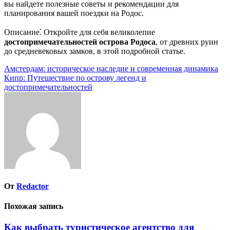
вы найдете полезные советы и рекомендации для
планирования вашей поездки на Родос.
Описание⁚ Откройте для себя великолепие
достопримечательностей острова Родоса
, от древних руин
до средневековых замков, в этой подробной статье.
Навигация
Амстердам: историческое наследие и современная динамика
Кипр: Путешествие по острову легенд и
по
достопримечательностей
записям
От
Redactor
Похожая запись
Как выбрать туристическое агентство для