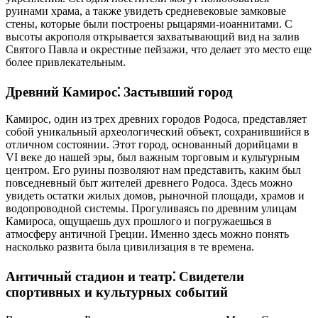
руинами храма, а также увидеть средневековые замковые
стены, которые были построены рыцарями-иоаннитами. С
высоты акрополя открывается захватывающий вид на залив
Святого Павла и окрестные пейзажи, что делает это место еще
более привлекательным.
Древний Камирос⁚ Застывший город
Камирос, один из трех древних городов Родоса, представляет
собой уникальный археологический объект, сохранившийся в
отличном состоянии. Этот город, основанный дорийцами в
VI веке до нашей эры, был важным торговым и культурным
центром. Его руины позволяют нам представить, каким был
повседневный быт жителей древнего Родоса. Здесь можно
увидеть остатки жилых домов, рыночной площади, храмов и
водопроводной системы. Прогуливаясь по древним улицам
Камироса, ощущаешь дух прошлого и погружаешься в
атмосферу античной Греции. Именно здесь можно понять
насколько развита была цивилизация в те времена.
Античный стадион и театр⁚ Свидетели
спортивных и культурных событий