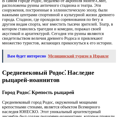
В самом городе Родос, недалеко от акрополя Монте-Смит,
расположены руины античного стадиона и театра. Эти
сооружения, построенные в эллинистическую эпоху, были
важными центрами спортивной и культурной жизни древнего
города. Стадион, где проходили соревнования по бегу и
другим видам спорта, мог вместить тысячи зрителей. Театр, в
котором ставились трагедии и комедии, поражал своей
акустикой и архитектурой. Сегодня эти руины являются
свидетельством величия древнего Родоса и привлекают
множество туристов, желающих прикоснуться к его истории.
Вам будет интересно
Медицинский туризм в Израиле
Средневековый Родос⁚ Наследие
рыцарей-иоаннитов
Город Родос⁚ Крепость рыцарей
Средневековый город Родос, окруженный мощными
крепостными стенами, является объектом Всемирного
наследия ЮНЕСКО. Этот уникальный архитектурный
ансамбль был создан рыцарями-иоаннитами, которые правили