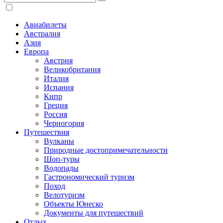
Авиабилеты
Австралия
Азия
Европа
Австрия
Великобритания
Италия
Испания
Кипр
Греция
Россия
Черногория
Путешествия
Вулканы
Природные достопримечательности
Шоп-туры
Водопады
Гастрономический туризм
Поход
Велотуризм
Объекты Юнеско
Документы для путешествий
Отдых