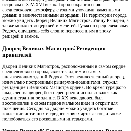
островом в XIV-XVI веках. Город сохранил свою
средневековую атмосферу, с узкими улочками, каменными
домами и величественными дворцами. На территории города
можно увидеть Дворец Великих Магистров, Улицу Рыцарей, а
также множество церквей и мечетей. Гуляя по средневековому
Родосу, ощущаешь себя словно перенесенным в эпоху
рыцарей и замков.
Дворец Великих Магистров⁚ Резиденция
правителей
Дворец Великих Магистров, расположенный в самом сердце
средневекового города, является одним из самых
впечатляющих зданий Родоса. Этот величественный дворец,
изначально построенный рыцарями-иоаннитами, служил
резиденцией Великого Магистра ордена. Во время турецкого
владычества дворец был перестроен и использовался как
административное здание. В XX веке дворец был
восстановлен в своем первоначальном виде и открыт для
посещения. Сегодня во дворце можно увидеть богатые
коллекции античных и средневековых артефактов, а также
полюбоваться его роскошными интерьерами.