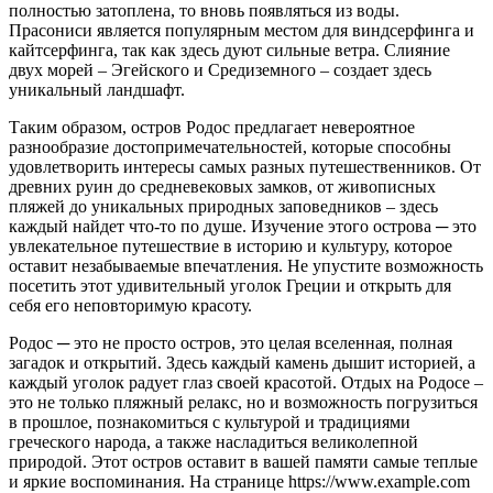
полностью затоплена, то вновь появляться из воды.
Прасониси является популярным местом для виндсерфинга и
кайтсерфинга, так как здесь дуют сильные ветра. Слияние
двух морей – Эгейского и Средиземного – создает здесь
уникальный ландшафт.
Таким образом, остров Родос предлагает невероятное
разнообразие достопримечательностей, которые способны
удовлетворить интересы самых разных путешественников. От
древних руин до средневековых замков, от живописных
пляжей до уникальных природных заповедников – здесь
каждый найдет что-то по душе. Изучение этого острова ─ это
увлекательное путешествие в историю и культуру, которое
оставит незабываемые впечатления. Не упустите возможность
посетить этот удивительный уголок Греции и открыть для
себя его неповторимую красоту.
Родос ─ это не просто остров, это целая вселенная, полная
загадок и открытий. Здесь каждый камень дышит историей, а
каждый уголок радует глаз своей красотой. Отдых на Родосе –
это не только пляжный релакс, но и возможность погрузиться
в прошлое, познакомиться с культурой и традициями
греческого народа, а также насладиться великолепной
природой. Этот остров оставит в вашей памяти самые теплые
и яркие воспоминания. На странице https://www.example.com