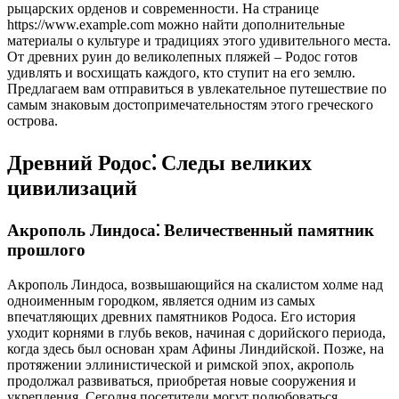
рыцарских орденов и современности. На странице
https://www.example.com можно найти дополнительные
материалы о культуре и традициях этого удивительного места.
От древних руин до великолепных пляжей – Родос готов
удивлять и восхищать каждого, кто ступит на его землю.
Предлагаем вам отправиться в увлекательное путешествие по
самым знаковым достопримечательностям этого греческого
острова.
Древний Родос⁚ Следы великих
цивилизаций
Акрополь Линдоса⁚ Величественный памятник
прошлого
Акрополь Линдоса, возвышающийся на скалистом холме над
одноименным городком, является одним из самых
впечатляющих древних памятников Родоса. Его история
уходит корнями в глубь веков, начиная с дорийского периода,
когда здесь был основан храм Афины Линдийской. Позже, на
протяжении эллинистической и римской эпох, акрополь
продолжал развиваться, приобретая новые сооружения и
укрепления. Сегодня посетители могут полюбоваться