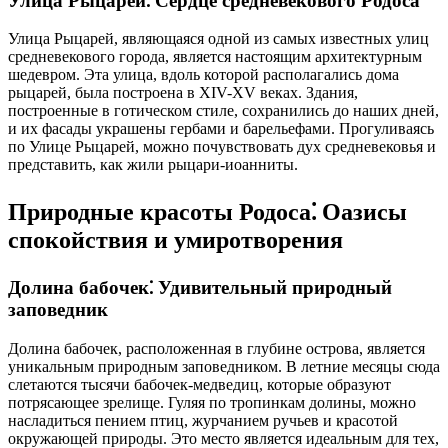
Улица Рыцарей⁚ Сердце средневекового Родоса
Улица Рыцарей, являющаяся одной из самых известных улиц
средневекового города, является настоящим архитектурным
шедевром. Эта улица, вдоль которой располагались дома
рыцарей, была построена в XIV-XV веках. Здания,
построенные в готическом стиле, сохранились до наших дней,
и их фасады украшены гербами и барельефами. Прогуливаясь
по Улице Рыцарей, можно почувствовать дух средневековья и
представить, как жили рыцари-иоанниты.
Природные красоты Родоса⁚ Оазисы
спокойствия и умиротворения
Долина бабочек⁚ Удивительный природный
заповедник
Долина бабочек, расположенная в глубине острова, является
уникальным природным заповедником. В летние месяцы сюда
слетаются тысячи бабочек-медведиц, которые образуют
потрясающее зрелище. Гуляя по тропинкам долины, можно
насладиться пением птиц, журчанием ручьев и красотой
окружающей природы. Это место является идеальным для тех,