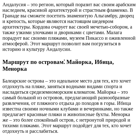
Андалусия – это регион, который поразит вас своим арабским
наследием, красивой архитектурой и страстным фламенко. В
Гранаде вы сможете посетить знаменитую Альгамбру, дворец
и крепость, которые являются настоящим шедевром
архитектуры. Кордова очарует вас своей мечетью-собором, а
также узкими улочками и двориками с цветами. Малага
порадует вас своими пляжами, музеем Пикассо и оживленной
атмосферой. Этот маршрут позволит вам погрузиться в
историю и культуру Андалусии.
Маршрут по островам⁚ Майорка, Ибица,
Менорка
Балеарские острова – это идеальное место для тех, кто хочет
отдохнуть на пляже, заняться водными видами спорта и
насладиться средиземноморским климатом. Майорка – это
самый большой из островов, предлагающий разнообразные
развлечения, от пляжного отдыха до походов в горы. Ибица
известна своими ночными клубами и вечеринками, но также
предлагает красивые пляжи и живописные бухты. Менорка
же – это более спокойный остров, с нетронутой природой и
тихими пляжами. Этот маршрут подойдет для тех, кто хочет
отдохнуть и расслабиться.