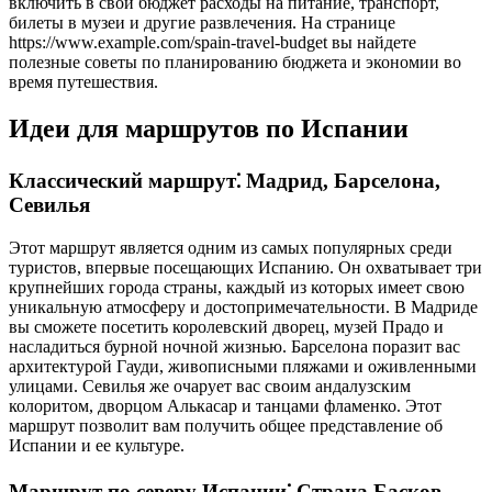
включить в свой бюджет расходы на питание, транспорт,
билеты в музеи и другие развлечения. На странице
https://www.example.com/spain-travel-budget вы найдете
полезные советы по планированию бюджета и экономии во
время путешествия.
Идеи для маршрутов по Испании
Классический маршрут⁚ Мадрид, Барселона,
Севилья
Этот маршрут является одним из самых популярных среди
туристов, впервые посещающих Испанию. Он охватывает три
крупнейших города страны, каждый из которых имеет свою
уникальную атмосферу и достопримечательности. В Мадриде
вы сможете посетить королевский дворец, музей Прадо и
насладиться бурной ночной жизнью. Барселона поразит вас
архитектурой Гауди, живописными пляжами и оживленными
улицами. Севилья же очарует вас своим андалузским
колоритом, дворцом Алькасар и танцами фламенко. Этот
маршрут позволит вам получить общее представление об
Испании и ее культуре.
Маршрут по северу Испании⁚ Страна Басков,