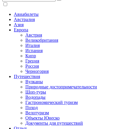
Авиабилеты
Австралия
Азия
Европа
Австрия
Великобритания
Италия
Испания
Кипр
Греция
Россия
Черногория
Путешествия
Вулканы
Природные достопримечательности
Шоп-туры
Водопады
Гастрономический туризм
Поход
Велотуризм
Объекты Юнеско
Документы для путешествий
Отдых