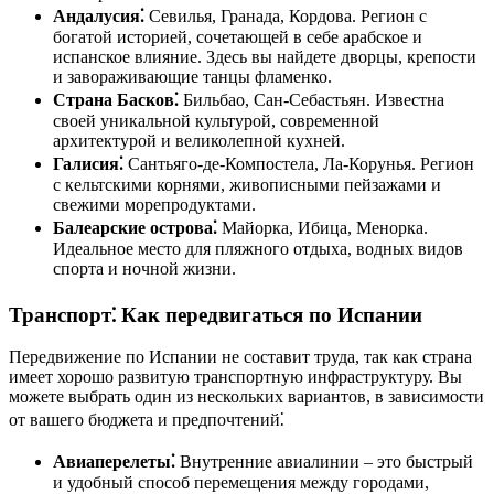
Андалусия⁚
Севилья, Гранада, Кордова. Регион с
богатой историей, сочетающей в себе арабское и
испанское влияние. Здесь вы найдете дворцы, крепости
и завораживающие танцы фламенко.
Страна Басков⁚
Бильбао, Сан-Себастьян. Известна
своей уникальной культурой, современной
архитектурой и великолепной кухней.
Галисия⁚
Сантьяго-де-Компостела, Ла-Корунья. Регион
с кельтскими корнями, живописными пейзажами и
свежими морепродуктами.
Балеарские острова⁚
Майорка, Ибица, Менорка.
Идеальное место для пляжного отдыха, водных видов
спорта и ночной жизни.
Транспорт⁚ Как передвигаться по Испании
Передвижение по Испании не составит труда, так как страна
имеет хорошо развитую транспортную инфраструктуру. Вы
можете выбрать один из нескольких вариантов, в зависимости
от вашего бюджета и предпочтений⁚
Авиаперелеты⁚
Внутренние авиалинии – это быстрый
и удобный способ перемещения между городами,