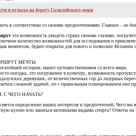
сти и отдыха на берегу Галилейского моря
ть в соответствии со своими предпочтениями. Главное – не боя
ршрут
это возможность увидеть страну своими глазами‚ погрузит
онечное количество возможностей для исследования и приключен
дым моментом‚ будьте открыты для нового и позвольте Испании о
АРШРУТ МЕЧТЫ
богатейшей истории‚ манит путешественников со всего мира.
сто поездка‚ это погружение в культуру‚ возможность прочувст
алузских деревушек‚ от величественных гор до лазурных берего
аться сложной задачей‚ но с правильным планированием оно пр
С ЧЕГО НАЧАТЬ?
ется определение ваших интересов и предпочтений. Чего вы жд
тную кухню или заняться активными видами спорта? Ответы на 