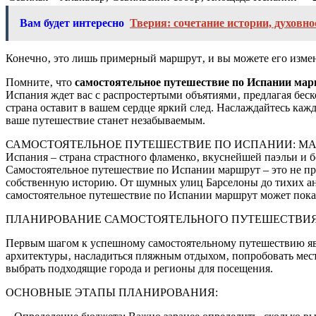
Вам будет интересно
Тверия: сочетание истории, духовно
Конечно‚ это лишь примерный маршрут‚ и вы можете его измени
Помните‚ что
самостоятельное путешествие по Испании ма
Испания ждет вас с распростертыми объятиями‚ предлагая беск
страна оставит в вашем сердце яркий след. Наслаждайтесь каж
ваше путешествие станет незабываемым.
САМОСТОЯТЕЛЬНОЕ ПУТЕШЕСТВИЕ ПО ИСПАНИИ: М
Испания – страна страстного фламенко‚ вкуснейшей паэльи и 
Самостоятельное путешествие по Испании маршрут – это не про
собственную историю. От шумных улиц Барселоны до тихих анд
самостоятельное путешествие по Испании маршрут может показ
ПЛАНИРОВАНИЕ САМОСТОЯТЕЛЬНОГО ПУТЕШЕСТВИЯ: 
Первым шагом к успешному самостоятельному путешествию явля
архитектуры‚ насладиться пляжным отдыхом‚ попробовать мес
выбрать подходящие города и регионы для посещения.
ОСНОВНЫЕ ЭТАПЫ ПЛАНИРОВАНИЯ: