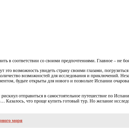
ть в соответствии со своими предпочтениями. Главное – не боя
т это возможность увидеть страну своими глазами‚ погрузиться
количество возможностей для исследования и приключений. Неза
ентом‚ будьте открыты для нового и позвольте Испании очарова
я рискнул отправиться в самостоятельное путешествие по Испан
… Казалось‚ что проще купить готовый тур. Но желание исследов
ерного моря