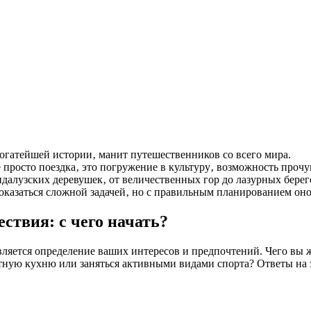
богатейшей истории‚ манит путешественников со всего мира.
е просто поездка‚ это погружение в культуру‚ возможность проч
алузских деревушек‚ от величественных гор до лазурных берего
казаться сложной задачей‚ но с правильным планированием оно
ствия: с чего начать?
ется определение ваших интересов и предпочтений. Чего вы жд
тную кухню или заняться активными видами спорта? Ответы на 