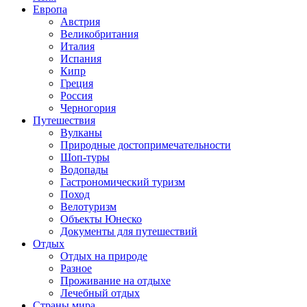
Европа
Австрия
Великобритания
Италия
Испания
Кипр
Греция
Россия
Черногория
Путешествия
Вулканы
Природные достопримечательности
Шоп-туры
Водопады
Гастрономический туризм
Поход
Велотуризм
Объекты Юнеско
Документы для путешествий
Отдых
Отдых на природе
Разное
Проживание на отдыхе
Лечебный отдых
Страны мира