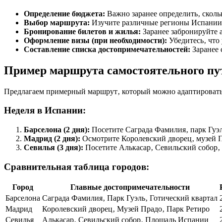
Определение бюджета:
Важно заранее определить‚ сколь
Выбор маршрута:
Изучите различные регионы Испании 
Бронирование билетов и жилья:
Заранее забронируйте а
Оформление визы (при необходимости):
Убедитесь‚ что
Составление списка достопримечательностей:
Заранее 
Пример маршрута самостоятельного пу
Предлагаем примерный маршрут‚ который можно адаптировать 
Неделя в Испании:
Барселона (2 дня):
Посетите Саграда Фамилия‚ парк Гуэль
Мадрид (2 дня):
Осмотрите Королевский дворец‚ музей П
Севилья (3 дня):
Посетите Алькасар‚ Севильский собор‚
Сравнительная таблица городов:
Город
Главные достопримечательности
Барселона
Саграда Фамилия‚ Парк Гуэль‚ Готический квартал
Мадрид
Королевский дворец‚ Музей Прадо‚ Парк Ретиро
Севилья
Алькасар‚ Севильский собор‚ Площадь Испании