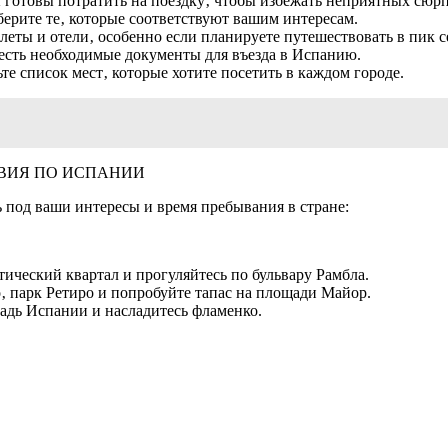
ы готовы потратить на поездку‚ чтобы избежать неприятных сюр
ерите те‚ которые соответствуют вашим интересам.
леты и отели‚ особенно если планируете путешествовать в пик с
 есть необходимые документы для въезда в Испанию.
те список мест‚ которые хотите посетить в каждом городе.
ВИЯ ПО ИСПАНИИ
под ваши интересы и время пребывания в стране:
отический квартал и прогуляйтесь по бульвару Рамбла.
‚ парк Ретиро и попробуйте тапас на площади Майор.
щадь Испании и насладитесь фламенко.