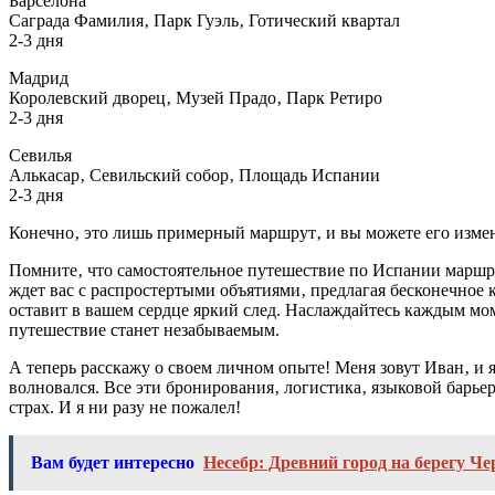
Барселона
Саграда Фамилия‚ Парк Гуэль‚ Готический квартал
2-3 дня
Мадрид
Королевский дворец‚ Музей Прадо‚ Парк Ретиро
2-3 дня
Севилья
Алькасар‚ Севильский собор‚ Площадь Испании
2-3 дня
Конечно‚ это лишь примерный маршрут‚ и вы можете его измени
Помните‚ что самостоятельное путешествие по Испании маршру
ждет вас с распростертыми объятиями‚ предлагая бесконечное 
оставит в вашем сердце яркий след. Наслаждайтесь каждым мом
путешествие станет незабываемым.
А теперь расскажу о своем личном опыте! Меня зовут Иван‚ и 
волновался. Все эти бронирования‚ логистика‚ языковой барьер
страх. И я ни разу не пожалел!
Вам будет интересно
Несебр: Древний город на берегу Ч