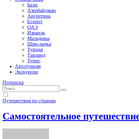
Бали
Азербайджан
Аргентина
Египет
ОАЭ
Израиль
Мальдивы
Шри-ланка
Турция
Таиланд
Тунис
Автотуризм
Экскурсии
Подписка
Путешествия по странам
Самостоятельное путешестви