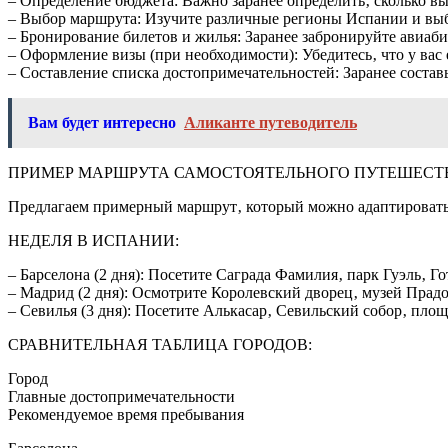
– Определение бюджета: Важно заранее определить‚ сколько в
– Выбор маршрута: Изучите различные регионы Испании и выб
– Бронирование билетов и жилья: Заранее забронируйте авиаби
– Оформление визы (при необходимости): Убедитесь‚ что у вас
– Составление списка достопримечательностей: Заранее составь
Вам будет интересно
Аликанте путеводитель
ПРИМЕР МАРШРУТА САМОСТОЯТЕЛЬНОГО ПУТЕШЕСТ
Предлагаем примерный маршрут‚ который можно адаптировать 
НЕДЕЛЯ В ИСПАНИИ:
– Барселона (2 дня): Посетите Саграда Фамилия‚ парк Гуэль‚ Г
– Мадрид (2 дня): Осмотрите Королевский дворец‚ музей Прадо
– Севилья (3 дня): Посетите Алькасар‚ Севильский собор‚ пло
СРАВНИТЕЛЬНАЯ ТАБЛИЦА ГОРОДОВ:
Город
Главные достопримечательности
Рекомендуемое время пребывания