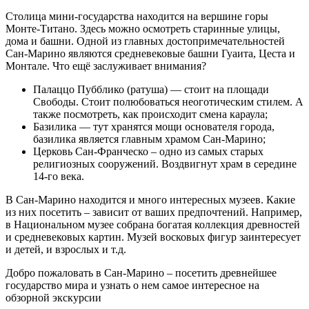
Столица мини-государства находится на вершине горы
Монте-Титано. Здесь можно осмотреть старинные улицы,
дома и башни. Одной из главных достопримечательностей
Сан-Марино являются средневековые башни Гуаита, Цеста и
Монтале. Что ещё заслуживает внимания?
Палаццо Пубблико (ратуша) — стоит на площади
Свободы. Стоит полюбоваться неоготическим стилем. А
также посмотреть, как происходит смена караула;
Базилика — тут хранятся мощи основателя города,
базилика является главным храмом Сан-Марино;
Церковь Сан-Франческо – одно из самых старых
религиозных сооружений. Воздвигнут храм в середине
14-го века.
В Сан-Марино находится и много интересных музеев. Какие
из них посетить – зависит от ваших предпочтений. Например,
в Национальном музее собрана богатая коллекция древностей
и средневековых картин. Музей восковых фигур заинтересует
и детей, и взрослых и т.д.
Добро пожаловать в Сан-Марино – посетить древнейшее
государство мира и узнать о нем самое интересное на
обзорной экскурсии