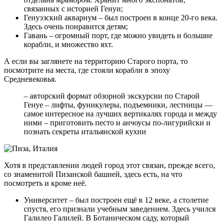
связанных с историей Генуи;
Генуэзский аквариум – был построен в конце 20-го века.
Здесь очень понравится детям;
Гавань – огромный порт, где можно увидеть и большие
корабли, и множество яхт.
А если вы заглянете на территорию Старого порта, то
посмотрите на места, где стояли корабли в эпоху
Средневековья.
– авторский формат обзорной экскурсии по Старой
Генуе – лифты, фуникулеры, подъемники, лестницы —
самое интересное на лучших вертикалях города и между
ними – приготовить песто и анчоусы по-лигурийски и
познать секреты итальянской кухни
Хотя в представлении людей город этот связан, прежде всего,
со знаменитой Пизанской башней, здесь есть, на что
посмотреть и кроме неё.
Университет – был построен ещё в 12 веке, а столетие
спустя, его признали учебным заведением. Здесь учился
Галилео Галилей. В Ботаническом саду, который