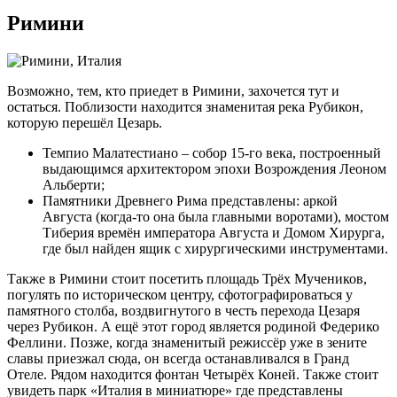
Римини
Возможно, тем, кто приедет в Римини, захочется тут и
остаться. Поблизости находится знаменитая река Рубикон,
которую перешёл Цезарь.
Темпио Малатестиано – собор 15-го века, построенный
выдающимся архитектором эпохи Возрождения Леоном
Альберти;
Памятники Древнего Рима представлены: аркой
Августа (когда-то она была главными воротами), мостом
Тиберия времён императора Августа и Домом Хирурга,
где был найден ящик с хирургическими инструментами.
Также в Римини стоит посетить площадь Трёх Мучеников,
погулять по историческом центру, сфотографироваться у
памятного столба, воздвигнутого в честь перехода Цезаря
через Рубикон. А ещё этот город является родиной Федерико
Феллини. Позже, когда знаменитый режиссёр уже в зените
славы приезжал сюда, он всегда останавливался в Гранд
Отеле. Рядом находится фонтан Четырёх Коней. Также стоит
увидеть парк «Италия в миниатюре» где представлены