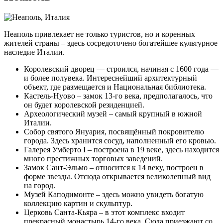
Неаполь привлекает не только туристов, но и коренных
жителей страны – здесь сосредоточено богатейшее культурное
наследие Италии.
Королевский дворец — строился, начиная с 1600 года —
и более полувека. Интереснейший архитектурный
объект, где размещается и Национальная библиотека.
Кастель-Нуово – замок 13-го века, предполагалось, что
он будет королевской резиденцией.
Археологический музей – самый крупный в южной
Италии.
Собор святого Януария, посвящённый покровителю
города. Здесь хранится сосуд, наполненный его кровью.
Галерея Умберто I – построена в 19 веке, здесь находится
много престижных торговых заведений.
Замок Сант-Эльмо – относится к 14 веку, построен в
форме звезды. Отсюда открывается великолепный вид
на город.
Музей Каподимонте – здесь можно увидеть богатую
коллекцию картин и скульптур.
Церковь Санта-Кьяра – в этот комплекс входит
прекрасный монастырь 14-го века. Сюда приезжают со