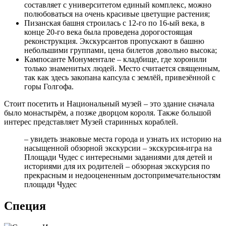
составляет с университетом единый комплекс, можно
полюбоваться на очень красивые цветущие растения;
Пизанская башня строилась с 12-го по 16-ый века, в
конце 20-го века была проведена дорогостоящая
реконструкция. Экскурсантов пропускают в башню
небольшими группами, цена билетов довольно высока;
Кампосанте Монументале – кладбище, где хоронили
только знаменитых людей. Место считается священным,
так как здесь закопана капсула с землёй, привезённой с
горы Голгофа.
Стоит посетить и Национальный музей – это здание сначала
было монастырём, а позже дворцом короля. Также большой
интерес представляет Музей старинных кораблей.
– увидеть знаковые места города и узнать их историю на
насыщенной обзорной экскурсии – экскурсия-игра на
Площади Чудес с интересными заданиями для детей и
историями для их родителей – обзорная экскурсия по
прекрасным и недооцененным достопримечательностям
площади Чудес
Специя