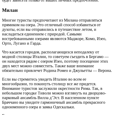
будет зависеть только от ваших личных предпочтений.
Милан
Многие туристы предпочитают из Милана отправляться
прямиком на озера. Это отличный способ избавиться от
духоты, если вы отправились в путешествие летом, и
насладиться единением с природой. Самыми
востребованными озерами являются Маджоре, Комо, Изео,
Орто, Лугано и Гарда.
Что касается городов, располагающихся неподалеку от
модной столицы Италии, то советуем съездить в Бергамо —
он находится рядом с озером Изео, поэтому посещение этих
двух мест можно совместить. Также ваше внимание
обязательно привлечет Родина Ромео и Джульетты — Верона.
Если вы стремитесь увидеть Италию во всем ее
многообразии, то покинуть столицу все же придется.
Внимание туристов заслужили окрестности Рима. Так, в
небольшом городке Тиволи можно взглянуть на дворцово-
парковый ансамбль Вилла д’Эст. В населенном пункте
Браччано вы увидите гармоничный ансамбль прекрасного
одноименного озера и замка Одескальки.