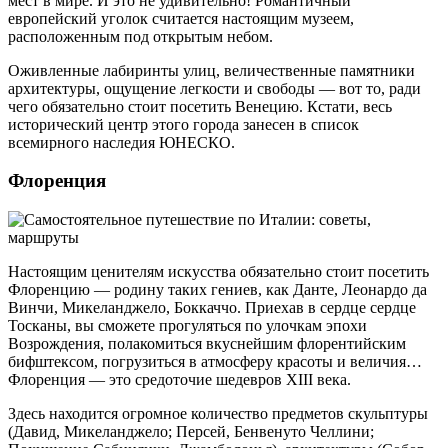
мест в мире. И это не удивительно! Романтичный
европейский уголок считается настоящим музеем,
расположенным под открытым небом.
Оживленные лабиринты улиц, величественные памятники
архитектуры, ощущение легкости и свободы — вот то, ради
чего обязательно стоит посетить Венецию. Кстати, весь
исторический центр этого города занесен в список
всемирного наследия ЮНЕСКО.
Флоренция
Настоящим ценителям искусства обязательно стоит посетить
Флоренцию — родину таких гениев, как Данте, Леонардо да
Винчи, Микеланджело, Боккаччо. Приехав в сердце сердце
Тосканы, вы сможете прогуляться по улочкам эпохи
Возрождения, полакомиться вкуснейшим флорентийским
бифштексом, погрузиться в атмосферу красоты и величия…
Флоренция — это средоточие шедевров XIII века.
Здесь находится огромное количество предметов скульптуры
(Давид, Микеланджело; Персей, Бенвенуто Челлини;