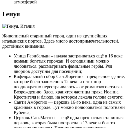
атмосферой
Генуя
Живописный старинный город, один из крупнейших
итальянских портов. Здесь много достопримечательностей,
достойных внимания.
Улица Гарибальди – начала застраиваться ещё в 16 веке
домами богатых горожан. И сегодня ими можно
любоваться, рассматривать фамильные гербы. Ряд
дворцов доступны для посещений;
Кафедральный собор Сан-Лоренцо – прекрасное здание,
которое было заложено в 12 веке и с тех пор
неоднократно перестраивалось – от романского стиля к
Возрождению. Здесь хранятся частицы праха Иоанна
Крестителя и блюдо, на котором лежала голова святого;
Санти Амброгио — церковь 16-го века, одна из самых
красивых в городе. Тут можно полюбоваться полотнами
Рубенса;
Церковь Сан-Маттео — ещё одна прекрасная старинная
церковь, которая была построена в 13 веке и богато
отделана мрамором. Хранит много экспонатов,