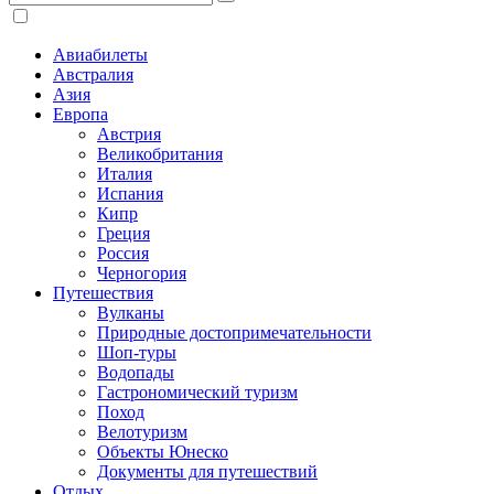
Авиабилеты
Австралия
Азия
Европа
Австрия
Великобритания
Италия
Испания
Кипр
Греция
Россия
Черногория
Путешествия
Вулканы
Природные достопримечательности
Шоп-туры
Водопады
Гастрономический туризм
Поход
Велотуризм
Объекты Юнеско
Документы для путешествий
Отдых