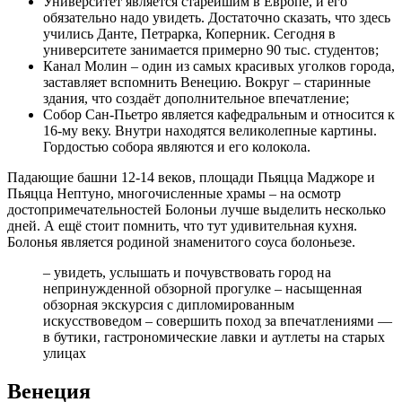
Университет является старейшим в Европе, и его
обязательно надо увидеть. Достаточно сказать, что здесь
учились Данте, Петрарка, Коперник. Сегодня в
университете занимается примерно 90 тыс. студентов;
Канал Молин – один из самых красивых уголков города,
заставляет вспомнить Венецию. Вокруг – старинные
здания, что создаёт дополнительное впечатление;
Собор Сан-Пьетро является кафедральным и относится к
16-му веку. Внутри находятся великолепные картины.
Гордостью собора являются и его колокола.
Падающие башни 12-14 веков, площади Пьяцца Маджоре и
Пьяцца Нептуно, многочисленные храмы – на осмотр
достопримечательностей Болоньи лучше выделить несколько
дней. А ещё стоит помнить, что тут удивительная кухня.
Болонья является родиной знаменитого соуса болоньезе.
– увидеть, услышать и почувствовать город на
непринужденной обзорной прогулке – насыщенная
обзорная экскурсия с дипломированным
искусствоведом – совершить поход за впечатлениями —
в бутики, гастрономические лавки и аутлеты на старых
улицах
Венеция