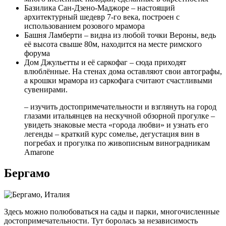
Базилика Сан-Дзено-Маджоре – настоящий
архитектурный шедевр 7-го века, построен с
использованием розового мрамора
Башня Ламберти – видна из любой точки Вероны, ведь
её высота свыше 80м, находится на месте римского
форума
Дом Джульетты и её саркофаг – сюда приходят
влюблённые. На стенах дома оставляют свои автографы,
а крошки мрамора из саркофага считают счастливыми
сувенирами.
– изучить достопримечательности и взглянуть на город
глазами итальянцев на нескучной обзорной прогулке –
увидеть знаковые места «города любви» и узнать его
легенды – краткий курс сомелье, дегустация вин в
погребах и прогулка по живописным виноградникам
Аmarone
Бергамо
Здесь можно полюбоваться на сады и парки, многочисленные
достопримечательности. Тут боролась за независимость