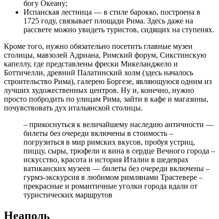
богу Океану;
Испанская лестница — в стиле барокко, построена в
1725 году, связывает площади Рима. Здесь даже на
рассвете можно увидеть туристов, сидящих на ступенях.
Кроме того, нужно обязательно посетить главные музеи
столицы, мавзолей Адриана, Римский форум, Сикстинскую
капеллу, где представлены фрески Микеланджело и
Боттичелли, древний Палатинский холм (здесь началось
строительство Рима), галерею Боргезе, являющуюся одним из
лучших художественных центров. Ну и, конечно, нужно
просто побродить по улицам Рима, зайти в кафе и магазины,
почувствовать дух итальянской столицы.
– прикоснуться к величайшему наследию античности —
билеты без очереди включены в стоимость –
погрузиться в мир римских вкусов, пробуя устриц,
пиццу, сыры, трюфели и вина в сердце Вечного города –
искусство, красота и история Италии в шедеврах
ватиканских музеев — билеты без очереди включены –
гурмэ-экскурсия в любимом римлянами Трастевере –
прекрасные и романтичные уголки города вдали от
туристических маршрутов
Неаполь