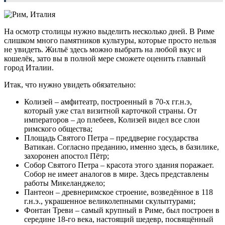
На осмотр столицы нужно выделить несколько дней. В Риме
слишком много памятников культуры, которые просто нельзя
не увидеть. Жильё здесь можно выбрать на любой вкус и
кошелёк, зато вы в полной мере сможете оценить главный
город Италии.
Итак, что нужно увидеть обязательно:
Колизей – амфитеатр, построенный в 70-х гг.н.э,
который уже стал визитной карточкой страны. От
императоров – до плебеев, Колизей видел все слои
римского общества;
Площадь Святого Петра – преддверие государства
Ватикан. Согласно преданию, именно здесь, в базилике,
захоронен апостол Пётр;
Собор Святого Петра – красота этого здания поражает.
Собор не имеет аналогов в мире. Здесь представлены
работы Микеланджело;
Пантеон – древнеримское строение, возведённое в 118
г.н.э., украшенное великолепными скульптурами;
Фонтан Треви – самый крупный в Риме, был построен в
середине 18-го века, настоящий шедевр, посвящённый