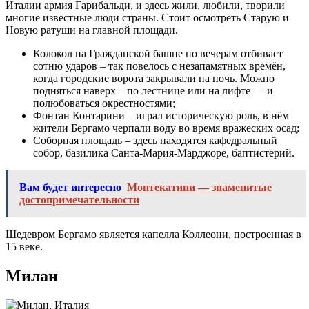
Италии армия Гарибальди, и здесь жили, любили, творили
многие известные люди страны. Стоит осмотреть Старую и
Новую ратуши на главной площади.
Колокол на Гражданской башне по вечерам отбивает
сотню ударов – так повелось с незапамятных времён,
когда городские ворота закрывали на ночь. Можно
подняться наверх – по лестнице или на лифте — и
полюбоваться окрестностями;
Фонтан Контарини – играл историческую роль, в нём
жители Бергамо черпали воду во время вражеских осад;
Соборная площадь – здесь находятся кафедральный
собор, базилика Санта-Мария-Марджоре, баптистерий.
Вам будет интересно
Монтекатини — знаменитые
достопримечательности
Шедевром Бергамо является капелла Коллеони, построенная в
15 веке.
Милан