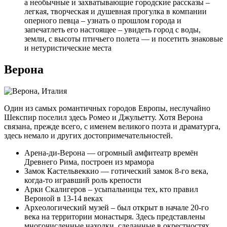
а необычные и захватывающие городские рассказы –
легкая, творческая и душевная прогулка в компании
оперного певца – узнать о прошлом города и
запечатлеть его настоящее – увидеть город с воды,
земли, с высоты птичьего полета — и посетить знаковые
и нетуристические места
Верона
Один из самых романтичных городов Европы, неслучайно
Шекспир поселил здесь Ромео и Джульетту. Хотя Верона
связана, прежде всего, с именем великого поэта и драматурга,
здесь немало и других достопримечательностей.
Арена-ди-Верона — огромный амфитеатр времён
Древнего Рима, построен из мрамора
Замок Кастельвеккио — готический замок 8-го века,
когда-то игравший роль крепости
Арки Скалигеров – усыпальницы тех, кто правил
Вероной в 13-14 веках
Археологический музей – был открыт в начале 20-го
века на территории монастыря. Здесь представлены
многочисленные находки, сделанные в окрестностях