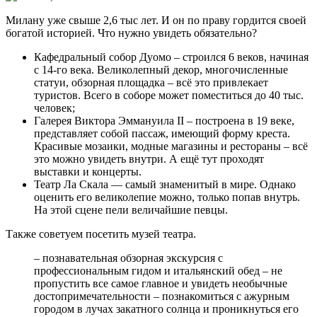
Милану уже свыше 2,6 тыс лет. И он по праву гордится своей
богатой историей. Что нужно увидеть обязательно?
Кафедральный собор Дуомо – строился 6 веков, начиная
с 14-го века. Великолепный декор, многочисленные
статуи, обзорная площадка – всё это привлекает
туристов. Всего в соборе может поместиться до 40 тыс.
человек;
Галерея Виктора Эммануила II – построена в 19 веке,
представляет собой пассаж, имеющий форму креста.
Красивые мозаики, модные магазины и рестораны – всё
это можно увидеть внутри. А ещё тут проходят
выставки и концерты.
Театр Ла Скала — самый знаменитый в мире. Однако
оценить его великолепие можно, только попав внутрь.
На этой сцене пели величайшие певцы.
Также советуем посетить музей театра.
– познавательная обзорная экскурсия с
профессиональным гидом и итальянский обед – не
пропустить все самое главное и увидеть необычные
достопримечательности – познакомиться с ажурным
городом в лучах закатного солнца и проникнуться его