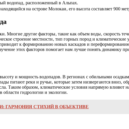
й водопад‚ расположенный в Альпах.
ходящийся на острове Молокаи‚ его высота составляет 900 мет
да
нки. Многие другие факторы‚ такие как объем воды‚ скорость т
ское строение местности‚ тип горных пород и климатические ус
 приводит к формированию новых каскадов и переформированию с
чение этих факторов помогает нам лучше понять динамику при
ысоту и мощность водопадов. В регионах с обильными осадками
ады питают реки и ручьи‚ которые затем низвергаются вниз‚ об
русла. Таким образом‚ климатические условия напрямую влияют 
в области гидрологии и экологии.
И: ГАРМОНИЯ СТИХИЙ В ОБЪЕКТИВЕ