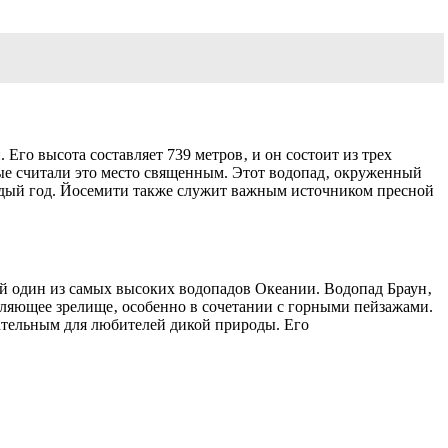
го высота составляет 739 метров‚ и он состоит из трех
ые считали это место священным. Этот водопад‚ окруженный
ждый год. Йосемити также служит важным источником пресной
ой один из самых высоких водопадов Океании. Водопад Браун‚
тляющее зрелище‚ особенно в сочетании с горными пейзажами.
кательным для любителей дикой природы. Его