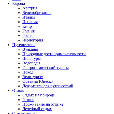
Европа
Австрия
Великобритания
Италия
Испания
Кипр
Греция
Россия
Черногория
Путешествия
Вулканы
Природные достопримечательности
Шоп-туры
Водопады
Гастрономический туризм
Поход
Велотуризм
Объекты Юнеско
Документы для путешествий
Отдых
Отдых на природе
Разное
Проживание на отдыхе
Лечебный отдых
Страны мира