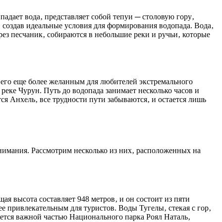
падает вода‚ представляет собой тепуи ─ столовую гору‚
 создав идеальные условия для формирования водопада. Вода‚
ез песчаник‚ собираются в небольшие реки и ручьи‚ которые
т его еще более желанным для любителей экстремального
реке Чурун. Путь до водопада занимает несколько часов и
ся Анхель‚ все трудности пути забываются‚ и остается лишь
нимания. Рассмотрим несколько из них‚ расположенных на
я высота составляет 948 метров‚ и он состоит из пяти
е привлекательным для туристов. Воды Тугелы‚ стекая с гор‚
яется важной частью Национального парка Роял Наталь‚