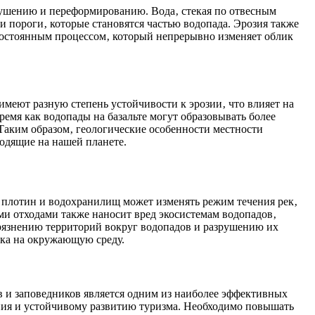
рушению и переформированию. Вода‚ стекая по отвесным
и пороги‚ которые становятся частью водопада. Эрозия также
 постоянным процессом‚ который непрерывно изменяет облик
меют разную степень устойчивости к эрозии‚ что влияет на
емя как водопады на базальте могут образовывать более
Таким образом‚ геологические особенности местности
одящие на нашей планете.
о плотин и водохранилищ может изменять режим течения рек‚
и отходами также наносит вред экосистемам водопадов‚
грязнению территорий вокруг водопадов и разрушению их
ека на окружающую среду.
 и заповедников является одним из наиболее эффективных
ения и устойчивому развитию туризма. Необходимо повышать