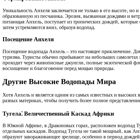
Уникальность Анхеля заключается не только в его высоте‚ но и
образованную из песчаника. Эрозия‚ вызванная дождями и ветр
питающая Анхель‚ поступает из тропических дождей‚ которые 
затем устремляются вниз‚ образуя водопад.
Посещение Анхеля
Посещение водопада Анхель – это настоящее приключение. Добр
туризма. Туристы обычно прибывают на небольших самолетах в 
проходит через живописные джунгли‚ полные экзотической флор
восхищение и благоговение перед мощью природы.
Другие Высокие Водопады Мира
Хотя Анхель и является одним из самых известных и высоких 
разных материках‚ чтобы получить более полное представление
Тугела⁚ Величественный Каскад Африки
В Южной Африке‚ в Драконовых горах‚ расположен водопад Туге
отдельных каскадов. Водопад Тугела не такой мощный‚ как Анх
образуют завораживающее зрелище‚ особенно в период дождей‚