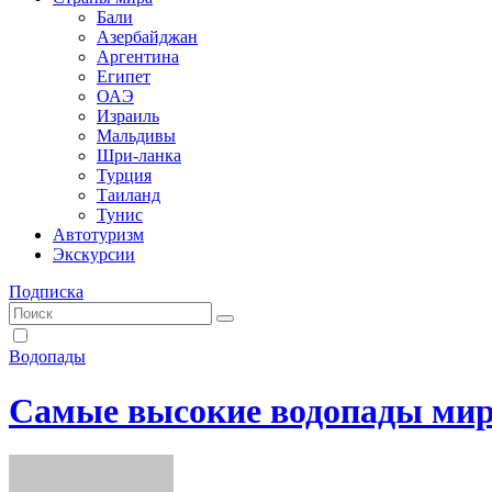
Бали
Азербайджан
Аргентина
Египет
ОАЭ
Израиль
Мальдивы
Шри-ланка
Турция
Таиланд
Тунис
Автотуризм
Экскурсии
Подписка
Водопады
Самые высокие водопады ми