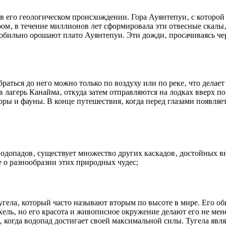
 в его геологическом происхождении. Гора Ауянтепуи‚ с которой 
ом‚ в течение миллионов лет сформировала эти отвесные скалы‚
обильно орошают плато Ауянтепуи. Эти дожди‚ просачиваясь чер
аться до него можно только по воздуху или по реке‚ что делае
лагерь Канайма‚ откуда затем отправляются на лодках вверх по 
ы и фауны. В конце путешествия‚ когда перед глазами появляет
водопадов‚ существует множество других каскадов‚ достойных в
 о разнообразии этих природных чудес;
ла‚ который часто называют вторым по высоте в мире. Его обща
ель‚ но его красота и живописное окружение делают его не мене
 когда водопад достигает своей максимальной силы. Тугела явл