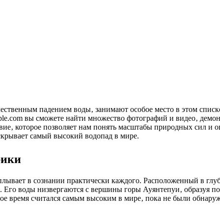
mple.com вы сможете найти множество фотографий и видео‚ де
ие‚ которое позволяет нам понять масштабы природных сил и о
 скрывает самый высокий водопад в мире.
рики
сплывает в сознании практически каждого. Расположенный в глу
в. Его воды низвергаются с вершины горы Ауянтепуи‚ образуя п
ое время считался самым высоким в мире‚ пока не были обнару