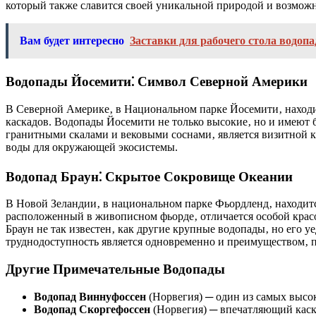
который также славится своей уникальной природой и возмож
Вам будет интересно
Заставки для рабочего стола водопа
Водопады Йосемити⁚ Символ Северной Америки
В Северной Америке‚ в Национальном парке Йосемити‚ находитс
каскадов. Водопады Йосемити не только высокие‚ но и имеют
гранитными скалами и вековыми соснами‚ является визитной 
воды для окружающей экосистемы.
Водопад Браун⁚ Скрытое Сокровище Океании
В Новой Зеландии‚ в национальном парке Фьордленд‚ находитс
расположенный в живописном фьорде‚ отличается особой красо
Браун не так известен‚ как другие крупные водопады‚ но его 
труднодоступность является одновременно и преимуществом‚ п
Другие Примечательные Водопады
Водопад Виннуфоссен
(Норвегия) ─ один из самых высок
Водопад Скоргефоссен
(Норвегия) ─ впечатляющий каск