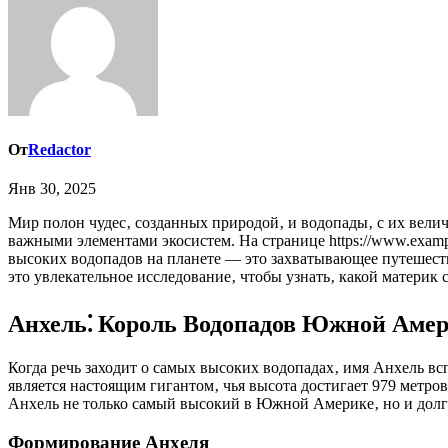
От
Redactor
Янв 30, 2025
Мир полон чудес‚ созданных природой‚ и водопады‚ с их величественным падением воды‚ занимают особое место в этом списке. Они не только поражают своей красотой‚ но и являются
важными элементами экосистем. На странице https://www.exa
высоких водопадов на планете — это захватывающее путешеств
это увлекательное исследование‚ чтобы узнать‚ какой материк
Анхель⁚ Король Водопадов Южной Аме
Когда речь заходит о самых высоких водопадах‚ имя Анхель в
является настоящим гигантом‚ чья высота достигает 979 метро
Анхель не только самый высокий в Южной Америке‚ но и долг
Формирование Анхеля