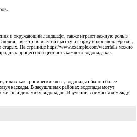
ров.
ечения и окружающий ландшафт‚ также играют важную роль в
ловия – все это влияет на высоту и форму водопадов. Эрозия‚
тарых. На странице https://www.example.com/waterfalls можно
родных процессов и ценность каждого водопада как
‚ таких как тропические леса‚ водопады обычно более
разуя каскады. В засушливых районах водопады могут
на жизнь и динамику водопадов. Изучение взаимосвязи между