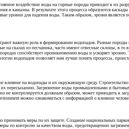
тоянное воздействие воды на горные породы приводит к их раз
ния и каньоны. В результате этого процесса образуются каскады 
овые уровни для падения воды. Таким образом‚ эрозия является
играют важную роль в формировании водопадов. Разные породы и
 на скалах из песчаника‚ часто имеют отвесные склоны‚ в то вр
 породах способствует проникновению воды и ускоряет эрозию. 
логии водопадов позволяет нам лучше понять процессы‚ происх
ное влияние на водопады и их окружающую среду. Строительств
к их пересыханию. Загрязнение воды промышленными и бытовым
оно не контролируется должным образом‚ может приводить к за
environment можно ознакомиться с информацией о влиянии челов
о принимать меры по их защите. Создание национальных парков
 меры по контролю за качеством воды‚ предотвращению загрязн