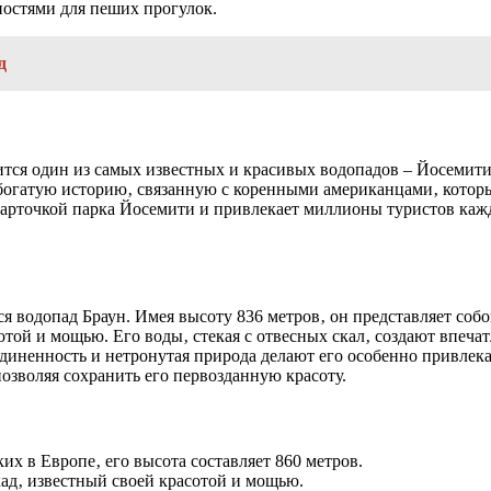
ностями для пеших прогулок.
д
я один из самых известных и красивых водопадов – Йосемити. Е
 богатую историю‚ связанную с коренными американцами‚ котор
карточкой парка Йосемити и привлекает миллионы туристов ка
я водопад Браун. Имея высоту 836 метров‚ он представляет соб
той и мощью. Его воды‚ стекая с отвесных скал‚ создают впеча
уединенность и нетронутая природа делают его особенно привле
озволяя сохранить его первозданную красоту.
их в Европе‚ его высота составляет 860 метров.
ад‚ известный своей красотой и мощью.