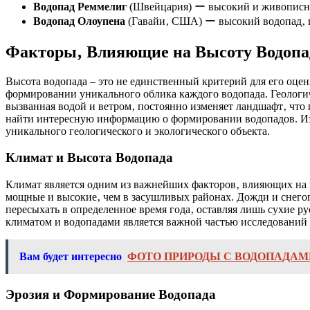
Водопад Реммелиг
(Швейцария) ー высокий и живописны
Водопад Олоупена
(Гавайи‚ США) ー высокий водопад‚ на
Факторы‚ Влияющие на Высоту Водопа
Высота водопада – это не единственный критерий для его оце
формировании уникального облика каждого водопада. Геологиче
вызванная водой и ветром‚ постоянно изменяет ландшафт‚ что
найти интересную информацию о формировании водопадов. Изу
уникального геологического и экологического объекта.
Климат и Высота Водопада
Климат является одним из важнейших факторов‚ влияющих на в
мощные и высокие‚ чем в засушливых районах. Дожди и снегоп
пересыхать в определенное время года‚ оставляя лишь сухие 
климатом и водопадами является важной частью исследований 
Вам будет интересно
ФОТО ПРИРОДЫ С ВОДОПАДАМ
Эрозия и Формирование Водопада