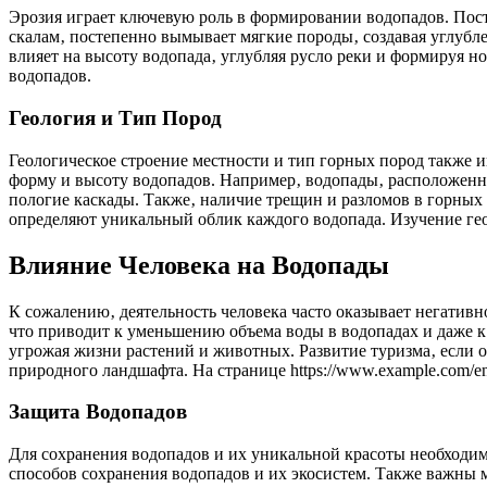
Эрозия играет ключевую роль в формировании водопадов. Пос
скалам‚ постепенно вымывает мягкие породы‚ создавая углубле
влияет на высоту водопада‚ углубляя русло реки и формируя н
водопадов.
Геология и Тип Пород
Геологическое строение местности и тип горных пород также 
форму и высоту водопадов. Например‚ водопады‚ расположенные
пологие каскады. Также‚ наличие трещин и разломов в горных
определяют уникальный облик каждого водопада. Изучение гео
Влияние Человека на Водопады
К сожалению‚ деятельность человека часто оказывает негатив
что приводит к уменьшению объема воды в водопадах и даже 
угрожая жизни растений и животных. Развитие туризма‚ если 
природного ландшафта. На странице https://www.example.com/
Защита Водопадов
Для сохранения водопадов и их уникальной красоты необходим
способов сохранения водопадов и их экосистем. Также важны