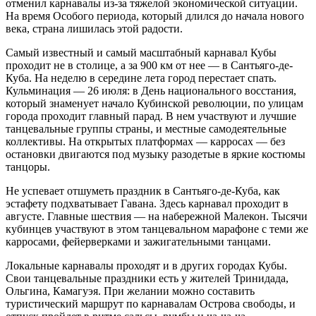
отменил карнавалы из-за тяжелой экономической ситуации.
На время Особого периода, который длился до начала нового
века, страна лишилась этой радости.
Самый известный и самый масштабный карнавал Кубы
проходит не в столице, а за 900 км от нее — в Сантьяго-де-
Куба. На неделю в середине лета город перестает спать.
Кульминация — 26 июля: в День национального восстания,
который знаменует начало Кубинской революции, по улицам
города проходит главный парад. В нем участвуют и лучшие
танцевальные группы страны, и местные самодеятельные
коллективы. На открытых платформах — карросах — без
остановки двигаются под музыку разодетые в яркие костюмы
танцоры.
Не успевает отшуметь праздник в Сантьяго-де-Куба, как
эстафету подхватывает Гавана. Здесь карнавал проходит в
августе. Главные шествия — на набережной Малекон. Тысячи
кубинцев участвуют в этом танцевальном марафоне с теми же
карросами, фейерверками и зажигательными танцами.
Локальные карнавалы проходят и в других городах Кубы.
Свои танцевальные праздники есть у жителей Тринидада,
Ольгина, Камагуэя. При желании можно составить
туристический маршрут по карнавалам Острова свободы, и