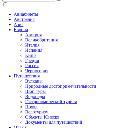
Авиабилеты
Австралия
Азия
Европа
Австрия
Великобритания
Италия
Испания
Кипр
Греция
Россия
Черногория
Путешествия
Вулканы
Природные достопримечательности
Шоп-туры
Водопады
Гастрономический туризм
Поход
Велотуризм
Объекты Юнеско
Документы для путешествий
Отдых