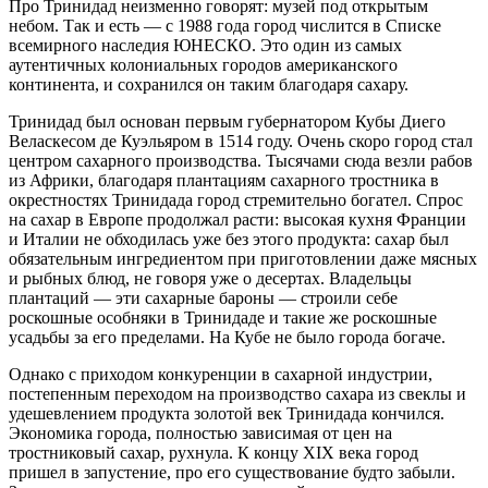
Про Тринидад неизменно говорят: музей под открытым
небом. Так и есть — с 1988 года город числится в Списке
всемирного наследия ЮНЕСКО. Это один из самых
аутентичных колониальных городов американского
континента, и сохранился он таким благодаря сахару.
Тринидад был основан первым губернатором Кубы Диего
Веласкесом де Куэльяром в 1514 году. Очень скоро город стал
центром сахарного производства. Тысячами сюда везли рабов
из Африки, благодаря плантациям сахарного тростника в
окрестностях Тринидада город стремительно богател. Спрос
на сахар в Европе продолжал расти: высокая кухня Франции
и Италии не обходилась уже без этого продукта: сахар был
обязательным ингредиентом при приготовлении даже мясных
и рыбных блюд, не говоря уже о десертах. Владельцы
плантаций — эти сахарные бароны — строили себе
роскошные особняки в Тринидаде и такие же роскошные
усадьбы за его пределами. На Кубе не было города богаче.
Однако с приходом конкуренции в сахарной индустрии,
постепенным переходом на производство сахара из свеклы и
удешевлением продукта золотой век Тринидада кончился.
Экономика города, полностью зависимая от цен на
тростниковый сахар, рухнула. К концу XIX века город
пришел в запустение, про его существование будто забыли.