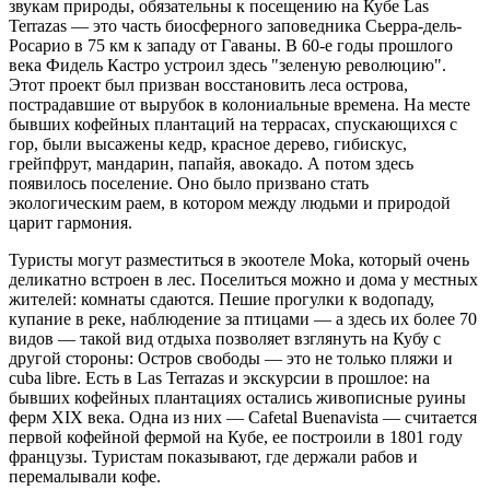
звукам природы, обязательны к посещению на Кубе Las
Terrazas — это часть биосферного заповедника Сьерра-дель-
Росарио в 75 км к западу от Гаваны. В 60-е годы прошлого
века Фидель Кастро устроил здесь "зеленую революцию".
Этот проект был призван восстановить леса острова,
пострадавшие от вырубок в колониальные времена. На месте
бывших кофейных плантаций на террасах, спускающихся с
гор, были высажены кедр, красное дерево, гибискус,
грейпфрут, мандарин, папайя, авокадо. А потом здесь
появилось поселение. Оно было призвано стать
экологическим раем, в котором между людьми и природой
царит гармония.
Туристы могут разместиться в экоотеле Moka, который очень
деликатно встроен в лес. Поселиться можно и дома у местных
жителей: комнаты сдаются. Пешие прогулки к водопаду,
купание в реке, наблюдение за птицами — а здесь их более 70
видов — такой вид отдыха позволяет взглянуть на Кубу с
другой стороны: Остров свободы — это не только пляжи и
cuba libre. Есть в Las Terrazas и экскурсии в прошлое: на
бывших кофейных плантациях остались живописные руины
ферм XIX века. Одна из них — Cafetal Buenavista — считается
первой кофейной фермой на Кубе, ее построили в 1801 году
французы. Туристам показывают, где держали рабов и
перемалывали кофе.