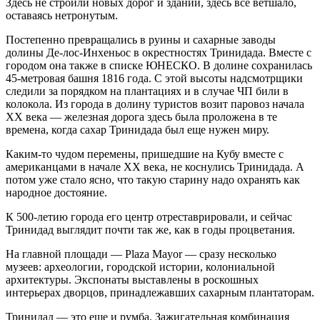
Здесь не строили новых дорог и зданий, здесь все ветшало,
оставаясь нетронутым.
Постепенно превращались в руины и сахарные заводы
долины Де-лос-Инхеньос в окрестностях Тринидада. Вместе с
городом она также в списке ЮНЕСКО. В долине сохранилась
45-метровая башня 1816 года. С этой высоты надсмотрщики
следили за порядком на плантациях и в случае ЧП били в
колокола. Из города в долину туристов возит паровоз начала
XX века — железная дорога здесь была проложена в те
времена, когда сахар Тринидада был еще нужен миру.
Каким-то чудом перемены, пришедшие на Кубу вместе с
американцами в начале XX века, не коснулись Тринидада. А
потом уже стало ясно, что такую старину надо охранять как
народное достояние.
К 500-летию города его центр отреставрировали, и сейчас
Тринидад выглядит почти так же, как в годы процветания.
На главной площади — Plaza Mayor — сразу несколько
музеев: археологии, городской истории, колониальной
архитектуры. Экспонаты выставлены в роскошных
интерьерах дворцов, принадлежавших сахарным плантаторам.
Тринидад — это еще и румба. Зажигательная комбинация