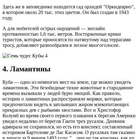
Здесь же в заповеднике находится сад орхидей "Оркидеарио",
в котором около 20 тыс. этих цветов. Он был создан в 1943
году.
А для любителей острых ощущений — зиплайн
протяженностью 1,6 тыс. метров. Восторженные крики
туристов, которые проносятся по натянутому над террасами
тросу, добавляют разнообразия в лесное многоголосие.
4. Ламантины
Куба — одно из немногих мест на земле, где можно увидеть
ламантинов. Эти безобидные тихие животные в стародавние
времена вызывали у людей бурю эмоций. Как правило,
истории о ламантинах распространяли моряки, которые
предпочитали видеть в заплывших жиром млекопитающих
прекрасных дев с рыбьими хвостами. Вот и Христофор
Колумб во время своего первого плавания к берегам Америки
увидел недалеко от берегов Гаити трех русалок. Дневник
адмирала не сохранился, но есть его конспект, составленный
историком Бартоломе де Лас Касасом. О русалках там сказано
в записи за 9 января 1493 года: "…они не так красивы, как их