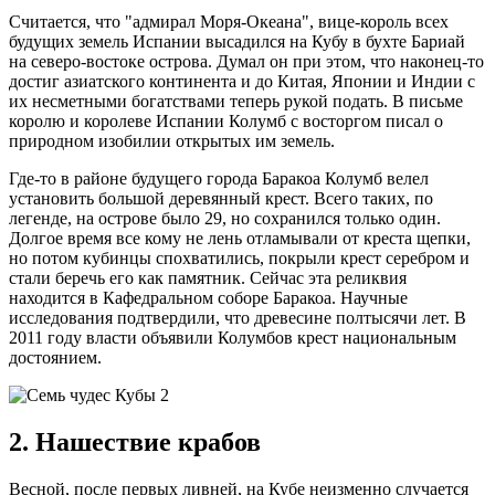
Считается, что "адмирал Моря-Океана", вице-король всех
будущих земель Испании высадился на Кубу в бухте Бариай
на северо-востоке острова. Думал он при этом, что наконец-то
достиг азиатского континента и до Китая, Японии и Индии с
их несметными богатствами теперь рукой подать. В письме
королю и королеве Испании Колумб с восторгом писал о
природном изобилии открытых им земель.
Где-то в районе будущего города Баракоа Колумб велел
установить большой деревянный крест. Всего таких, по
легенде, на острове было 29, но сохранился только один.
Долгое время все кому не лень отламывали от креста щепки,
но потом кубинцы спохватились, покрыли крест серебром и
стали беречь его как памятник. Сейчас эта реликвия
находится в Кафедральном соборе Баракоа. Научные
исследования подтвердили, что древесине полтысячи лет. В
2011 году власти объявили Колумбов крест национальным
достоянием.
2. Нашествие крабов
Весной, после первых ливней, на Кубе неизменно случается