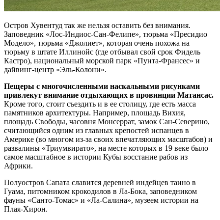
Остров Хувентуд так же нельзя оставить без внимания.
Заповедник «Лос-Индиос-Сан-Фелипе», тюрьма «Пресидио
Модело», тюрьма «Джолиет», которая очень похожа на
тюрьму в штате Иллинойс (где отбывал свой срок Фидель
Кастро), национальный морской парк «Пунта-Франсес» и
дайвинг-центр «Эль-Колони».
Пещеры с многочисленными наскальными рисунками
привлекут внимание отдыхающих в провинции Матансас.
Кроме того, стоит съездить и в ее столицу, где есть масса
памятников архитектуры. Например, площадь Вихия,
площадь Свободы, часовня Монсеррат, замок Сан-Северино,
считающийся одним из главных крепостей испанцев в
Америке (во многом из-за своих впечатляющих масштабов) и
развалины «Триумвирато», на месте которых в 19 веке было
самое масштабное в истории Кубы восстание рабов из
Африки.
Полуостров Сапата славится деревней индейцев таино в
Гуама, питомником крокодилов в Ла-Бока, заповедником
фауны «Санто-Томас» и «Ла-Салина», музеем истории на
Плая-Хирон.