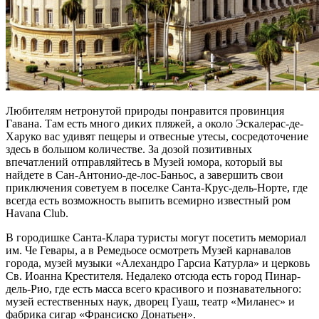
Любителям нетронутой природы понравится провинция
Гавана. Там есть много диких пляжей, а около Эскалерас-де-
Харуко вас удивят пещеры и отвесные утесы, сосредоточение
здесь в большом количестве. За дозой позитивных
впечатлений отправляйтесь в Музей юмора, который вы
найдете в Сан-Антонио-де-лос-Баньос, а завершить свои
приключения советуем в поселке Санта-Крус-дель-Норте, где
всегда есть возможность выпить всемирно известный ром
Havana Club.
В городишке Санта-Клара туристы могут посетить мемориал
им. Че Гевары, а в Ремедьосе осмотреть Музей карнавалов
города, музей музыки «Алехандро Гарсиа Катурла» и церковь
Св. Иоанна Крестителя. Недалеко отсюда есть город Пинар-
дель-Рио, где есть масса всего красивого и познавательного:
музей естественных наук, дворец Гуаш, театр «Миланес» и
фабрика сигар «Франсиско Донатьен».