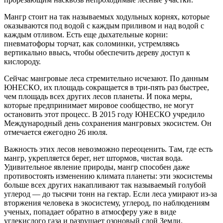
Мангр стоит на так называемых ходульных корнях, которые
оказываются под водой с каждым приливом и над водой с
каждым отливом. Есть еще дыхательные корни:
пневматофоры торчат, как соломинки, устремляясь
вертикально ввысь, чтобы обеспечить дереву доступ к
кислороду.
Сейчас мангровые леса стремительно исчезают. По данным
ЮНЕСКО, их площадь сокращается в три-пять раз быстрее,
чем площадь всех других лесов планеты. И пока меры,
которые предпринимает мировое сообщество, не могут
остановить этот процесс. В 2015 году ЮНЕСКО учредило
Международный день сохранения мангровых экосистем. Он
отмечается ежегодно 26 июля.
Важность этих лесов невозможно переоценить. Там, где есть
мангр, укрепляется берег, нет штормов, чистая вода.
Удивительное явление природы, мангр способен даже
противостоять изменению климата планеты: эти экосистемы
больше всех других накапливают так называемый голубой
углерод — до тысячи тонн на гектар. Если леса умирают из-за
вторжения человека в экосистему, углерод, по наблюдениям
ученых, попадает обратно в атмосферу уже в виде
углекислого газа и разрушает озоновый слой Земли.