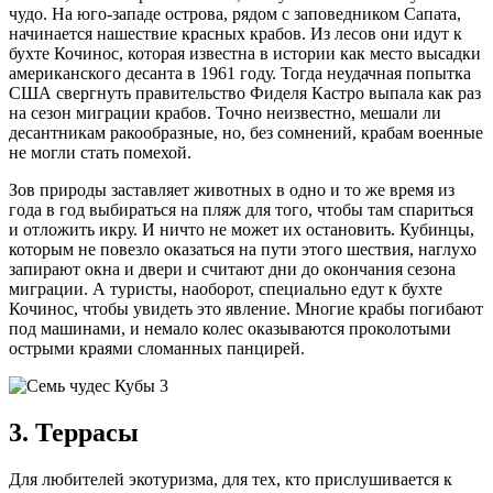
чудо. На юго-западе острова, рядом с заповедником Сапата,
начинается нашествие красных крабов. Из лесов они идут к
бухте Кочинос, которая известна в истории как место высадки
американского десанта в 1961 году. Тогда неудачная попытка
США свергнуть правительство Фиделя Кастро выпала как раз
на сезон миграции крабов. Точно неизвестно, мешали ли
десантникам ракообразные, но, без сомнений, крабам военные
не могли стать помехой.
Зов природы заставляет животных в одно и то же время из
года в год выбираться на пляж для того, чтобы там спариться
и отложить икру. И ничто не может их остановить. Кубинцы,
которым не повезло оказаться на пути этого шествия, наглухо
запирают окна и двери и считают дни до окончания сезона
миграции. А туристы, наоборот, специально едут к бухте
Кочинос, чтобы увидеть это явление. Многие крабы погибают
под машинами, и немало колес оказываются проколотыми
острыми краями сломанных панцирей.
3. Террасы
Для любителей экотуризма, для тех, кто прислушивается к