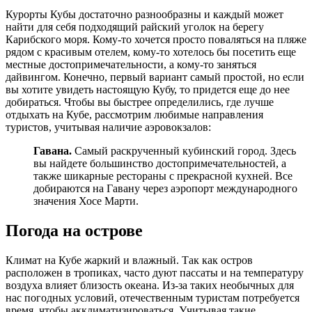
Курорты Кубы достаточно разнообразны и каждый может
найти для себя подходящий райский уголок на берегу
Карибского моря. Кому-то хочется просто поваляться на пляже
рядом с красивым отелем, кому-то хотелось бы посетить еще
местные достопримечательности, а кому-то заняться
дайвингом. Конечно, первый вариант самый простой, но если
вы хотите увидеть настоящую Кубу, то придется еще до нее
добираться. Чтобы вы быстрее определились, где лучше
отдыхать на Кубе, рассмотрим любимые направления
туристов, учитывая наличие аэровокзалов:
Гавана.
Самый раскрученный кубинский город. Здесь
вы найдете большинство достопримечательностей, а
также шикарные рестораны с прекрасной кухней. Все
добираются на Гавану через аэропорт международного
значения Хосе Марти.
Погода на острове
Климат на Кубе жаркий и влажный. Так как остров
расположен в тропиках, часто дуют пассаты и на температуру
воздуха влияет близость океана. Из-за таких необычных для
нас погодных условий, отечественным туристам потребуется
время, чтобы акклиматизироваться. Учитывая такие