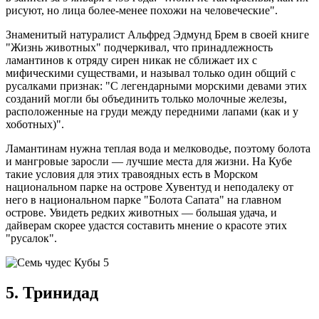
рисуют, но лица более-менее похожи на человеческие".
Знаменитый натуралист Альфред Эдмунд Брем в своей книге
"Жизнь животных" подчеркивал, что принадлежность
ламантинов к отряду сирен никак не сближает их с
мифическими существами, и называл только один общий с
русалками признак: "С легендарными морскими девами этих
созданий могли бы объединить только молочные железы,
расположенные на груди между передними лапами (как и у
хоботных)".
Ламантинам нужна теплая вода и мелководье, поэтому болота
и мангровые заросли — лучшие места для жизни. На Кубе
такие условия для этих травоядных есть в Морском
национальном парке на острове Хувентуд и неподалеку от
него в национальном парке "Болота Сапата" на главном
острове. Увидеть редких животных — большая удача, и
дайверам скорее удастся составить мнение о красоте этих
"русалок".
5. Тринидад