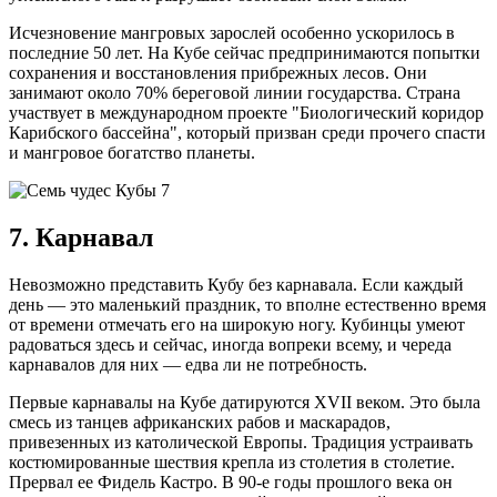
Исчезновение мангровых зарослей особенно ускорилось в
последние 50 лет. На Кубе сейчас предпринимаются попытки
сохранения и восстановления прибрежных лесов. Они
занимают около 70% береговой линии государства. Страна
участвует в международном проекте "Биологический коридор
Карибского бассейна", который призван среди прочего спасти
и мангровое богатство планеты.
7. Карнавал
Невозможно представить Кубу без карнавала. Если каждый
день — это маленький праздник, то вполне естественно время
от времени отмечать его на широкую ногу. Кубинцы умеют
радоваться здесь и сейчас, иногда вопреки всему, и череда
карнавалов для них — едва ли не потребность.
Первые карнавалы на Кубе датируются XVII веком. Это была
смесь из танцев африканских рабов и маскарадов,
привезенных из католической Европы. Традиция устраивать
костюмированные шествия крепла из столетия в столетие.
Прервал ее Фидель Кастро. В 90-е годы прошлого века он