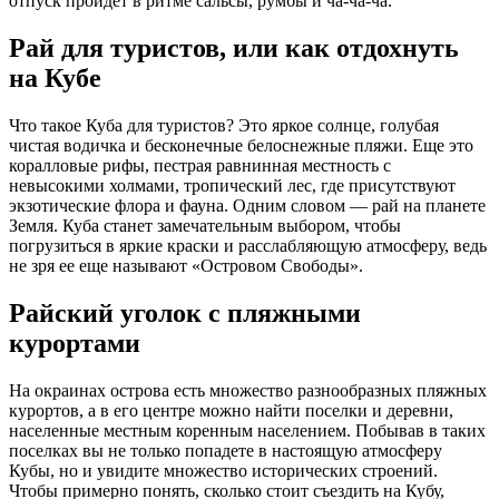
отпуск пройдет в ритме сальсы, румбы и ча-ча-ча.
Рай для туристов, или как отдохнуть
на Кубе
Что такое Куба для туристов? Это яркое солнце, голубая
чистая водичка и бесконечные белоснежные пляжи. Еще это
коралловые рифы, пестрая равнинная местность с
невысокими холмами, тропический лес, где присутствуют
экзотические флора и фауна. Одним словом — рай на планете
Земля. Куба станет замечательным выбором, чтобы
погрузиться в яркие краски и расслабляющую атмосферу, ведь
не зря ее еще называют «Островом Свободы».
Райский уголок с пляжными
курортами
На окраинах острова есть множество разнообразных пляжных
курортов, а в его центре можно найти поселки и деревни,
населенные местным коренным населением. Побывав в таких
поселках вы не только попадете в настоящую атмосферу
Кубы, но и увидите множество исторических строений.
Чтобы примерно понять, сколько стоит съездить на Кубу,