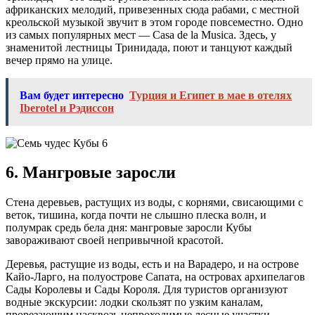
африканских мелодий, привезенных сюда рабами, с местной
креольской музыкой звучит в этом городе повсеместно. Одно
из самых популярных мест — Casa de la Musica. Здесь, у
знаменитой лестницы Тринидада, поют и танцуют каждый
вечер прямо на улице.
Вам будет интересно
Турция и Египет в мае в отелях
Iberotel и Рэдиссон
6. Мангровые заросли
Стена деревьев, растущих из воды, с корнями, свисающими с
веток, тишина, когда почти не слышно плеска волн, и
полумрак средь бела дня: мангровые заросли Кубы
завораживают своей непривычной красотой.
Деревья, растущие из воды, есть и на Варадеро, и на острове
Кайо-Ларго, на полуострове Сапата, на островах архипелагов
Сады Королевы и Сады Короля. Для туристов организуют
водные экскурсии: лодки скользят по узким каналам,
прорезающим насквозь непроходимые лесные участки.