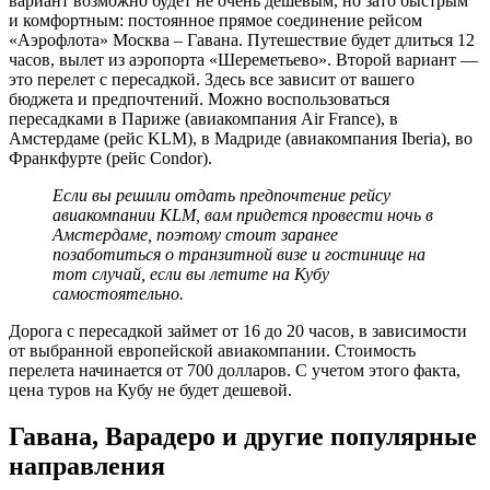
вариант возможно будет не очень дешевым, но зато быстрым
и комфортным: постоянное прямое соединение рейсом
«Аэрофлота» Москва – Гавана. Путешествие будет длиться 12
часов, вылет из аэропорта «Шереметьево». Второй вариант —
это перелет с пересадкой. Здесь все зависит от вашего
бюджета и предпочтений. Можно воспользоваться
пересадками в Париже (авиакомпания Air France), в
Амстердаме (рейс KLM), в Мадриде (авиакомпания Iberia), во
Франкфурте (рейс Condor).
Если вы решили отдать предпочтение рейсу
авиакомпании KLM, вам придется провести ночь в
Амстердаме, поэтому стоит заранее
позаботиться о транзитной визе и гостинице на
тот случай, если вы летите на Кубу
самостоятельно.
Дорога с пересадкой займет от 16 до 20 часов, в зависимости
от выбранной европейской авиакомпании. Стоимость
перелета начинается от 700 долларов. С учетом этого факта,
цена туров на Кубу не будет дешевой.
Гавана, Варадеро и другие популярные
направления