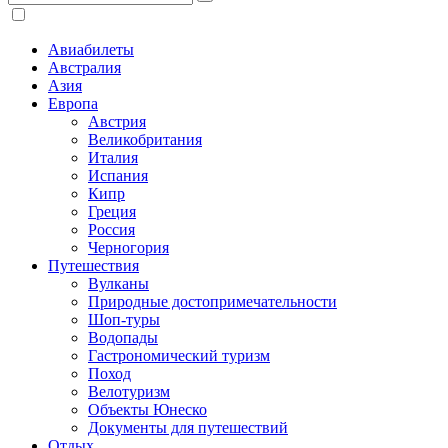
Авиабилеты
Австралия
Азия
Европа
Австрия
Великобритания
Италия
Испания
Кипр
Греция
Россия
Черногория
Путешествия
Вулканы
Природные достопримечательности
Шоп-туры
Водопады
Гастрономический туризм
Поход
Велотуризм
Объекты Юнеско
Документы для путешествий
Отдых