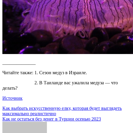
______________
Читайте также: 1. Сезон медуз в Израиле.
2. В Таиланде вас ужалила медуза — что
делать?
Источник
Навигация
Как выбрать искусственную елку, которая будет выглядеть
максимально реалистично
по
Как не остаться без денег в Турции осенью 2023
записям