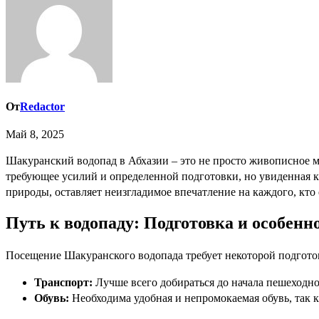
От
Redactor
Май 8, 2025
Шакуранский водопад в Абхазии – это не просто живописное место, это настоящий затерянный рай, спрятанный в глубине абхазских гор․ Добраться до него – небольшое приключение,
требующее усилий и определенной подготовки, но увиденная к
природы, оставляет неизгладимое впечатление на каждого, кто
Путь к водопаду: Подготовка и особен
Посещение Шакуранского водопада требует некоторой подготов
Транспорт:
Лучше всего добираться до начала пешеходно
Обувь:
Необходима удобная и непромокаемая обувь, так к