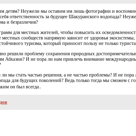
ашим детям? Неужели мы оставим им лишь фотографии и воспомина
а себя ответственность за будущее Шакуранского водопада? Неуже
зма и безразличия?
рограмм для местных жителей, чтобы повысить их осведомленно
ие местных сообществ напрямую зависит от здоровья экосистем
тойчивого туризма, который приносит пользу не только туриста
ешно решили проблему сохранения природных достопримечательн
виям Абхазии? И не пора ли нам привлечь внимание международ
?
ы ли мы стать частью решения, а не частью проблемы? И не пора 
да для будущих поколений? Ведь только тогда мы сможем с горд
аким он был всегда․
дов