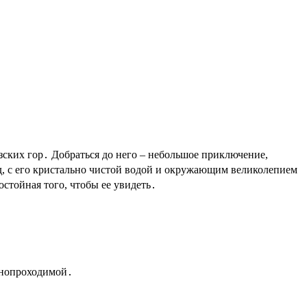
д, с его кристально чистой водой и окружающим великолепием
стойная того, чтобы ее увидеть․
уднопроходимой․