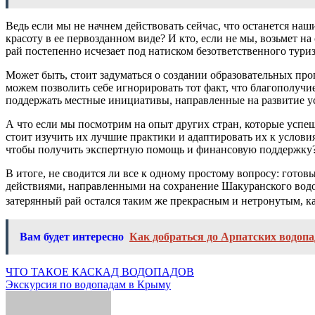
Ведь если мы не начнем действовать сейчас, что останется н
красоту в ее первозданном виде? И кто, если не мы, возьмет н
рай постепенно исчезает под натиском безответственного тури
Может быть, стоит задуматься о создании образовательных п
можем позволить себе игнорировать тот факт, что благополуч
поддержать местные инициативы, направленные на развитие ус
А что если мы посмотрим на опыт других стран, которые усп
стоит изучить их лучшие практики и адаптировать их к усло
чтобы получить экспертную помощь и финансовую поддержку
В итоге, не сводится ли все к одному простому вопросу: готов
действиями, направленными на сохранение Шакуранского водопа
затерянный рай остался таким же прекрасным и нетронутым, к
Вам будет интересно
Как добраться до Арпатских водопа
Навигация
ЧТО ТАКОЕ КАСКАД ВОДОПАДОВ
Экскурсия по водопадам в Крыму
по
записям