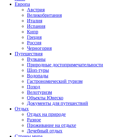
Европа
Австрия
Великобритания
Италия
Испания
Кипр
Греция
Россия
Черногория
Путешествия
Вулканы
Природные достопримечательности
Шоп-туры
Водопады
Гастрономический туризм
Поход
Велотуризм
Объекты Юнеско
Документы для путешествий
Отдых
Отдых на природе
Разное
Проживание на отдыхе
Лечебный отдых
Страны мира