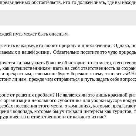
предвиденных обстоятельств, кто-то должен знать, где вы наход
дождей путь может быть опасным․
осетить каждому, кто любит природу и приключения․ Однако, по
абываемых в вашей жизни․ Обязательно посетите это чудо приро
очется ли вам узнать больше об истории этого места, о его гео
 как путешественникам, взять на себя ответственность за сохра
и прекрасным, если мы не будем бережно к нему относиться? Н
тоит ли нам, прежде чем отправиться в путь, задать себе вопрос:
тороне от решения проблем? Не является ли это лишь красивой 
р, с организации небольшого субботника для уборки мусора вокру
собах посещения этого места, о компаниях, которые предлагают
ения водопада, которые бы учитывали интересы как туристов, т
трудничества и ответственности от каждого из нас?