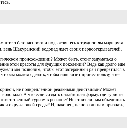
итесь․
мните о безопасности и подготовьтесь к трудностям маршрута․
ды, ведь Шакуранский водопад ждет своих первооткрывателей․
логическом происхождении? Может быть, стоит задуматься о
нение этой красоты для будущих поколений? Ведь как долго еще
еужели мы позволим, чтобы этот затерянный рай превратился в
 что мы можем сделать, чтобы наш визит принес пользу, а не
риторикой, не подкрепленной реальными действиями? Может
г водопада? А что если создать онлайн-платформу, где туристы
 ответственный туризм в регионе? Не стоит ли нам объединить
ак и окружающей среды? И, наконец, не пора ли нам признать,