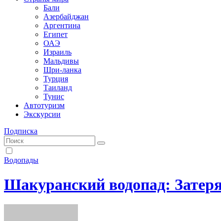
Бали
Азербайджан
Аргентина
Египет
ОАЭ
Израиль
Мальдивы
Шри-ланка
Турция
Таиланд
Тунис
Автотуризм
Экскурсии
Подписка
Водопады
Шакуранский водопад: Затер