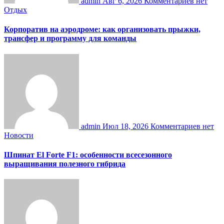
admin
Авг 6, 2026
Комментариев нет
Отдых
Корпоратив на аэродроме: как организовать прыжки,
трансфер и программу для команды
admin
Июл 18, 2026
Комментариев нет
Новости
Шпинат El Forte F1: особенности всесезонного
выращивания полезного гибрида