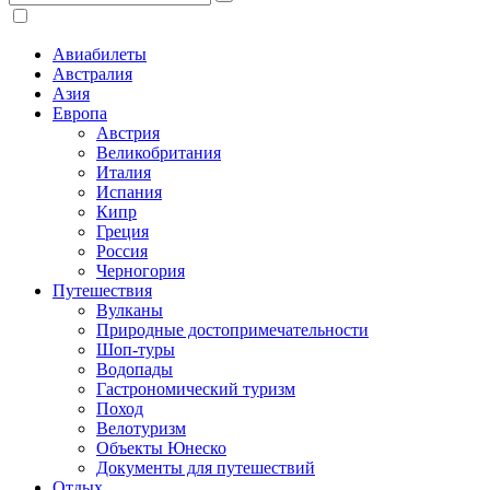
Авиабилеты
Австралия
Азия
Европа
Австрия
Великобритания
Италия
Испания
Кипр
Греция
Россия
Черногория
Путешествия
Вулканы
Природные достопримечательности
Шоп-туры
Водопады
Гастрономический туризм
Поход
Велотуризм
Объекты Юнеско
Документы для путешествий
Отдых