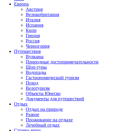
Европа
Австрия
Великобритания
Италия
Испания
Кипр
Греция
Россия
Черногория
Путешествия
Вулканы
Природные достопримечательности
Шоп-туры
Водопады
Гастрономический туризм
Поход
Велотуризм
Объекты Юнеско
Документы для путешествий
Отдых
Отдых на природе
Разное
Проживание на отдыхе
Лечебный отдых
Страны мира