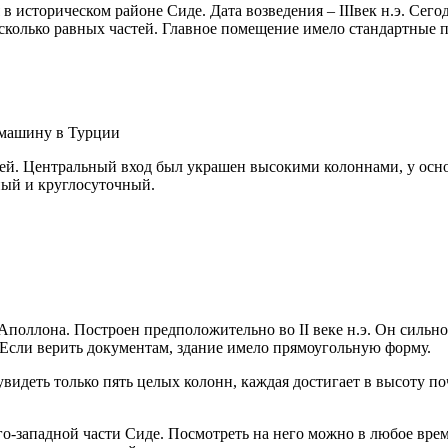
 историческом районе Сиде. Дата возведения – IIIвек н.э. Сего
сколько равных частей. Главное помещение имело стандартные п
 машину в Турции
ей. Центральный вход был украшен высокими колоннами, у осно
ный и круглосуточный.
Аполлона. Построен предположительно во II веке н.э. Он сильно
 Если верить документам, здание имело прямоугольную форму.
видеть только пять целых колонн, каждая достигает в высоту п
-западной части Сиде. Посмотреть на него можно в любое время