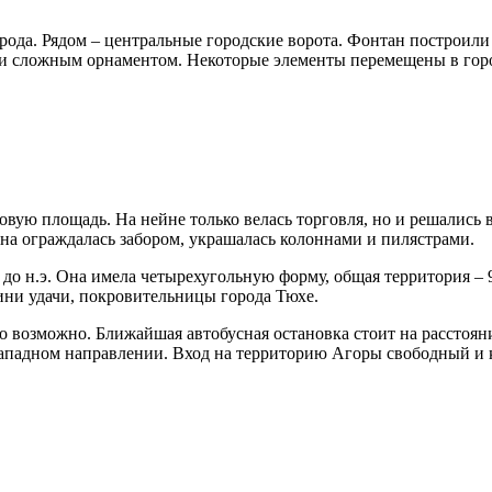
ода. Рядом – центральные городские ворота. Фонтан построили в
и сложным орнаментом. Некоторые элементы перемещены в горо
вую площадь. На нейне только велась торговля, но и решались 
на ограждалась забором, украшалась колоннами и пилястрами.
е до н.э. Она имела четырехугольную форму, общая территория – 
гини удачи, покровительницы города Тюхе.
 возможно. Ближайшая автобусная остановка стоит на расстоянии
-западном направлении. Вход на территорию Агоры свободный и