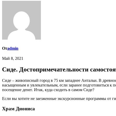
От
admin
Май 8, 2021
Сиде. Достопримечательности самостоят
Сиде – живописный город в 75 км западнее Антальи. В древности его окружили крепостными стенами, которые до сих пор сохранились в неплохом состоянии. Отдых в Сиде получится
насыщенным и увлекательным, если заранее подготовиться к п
посещение денег. Итак, куда сходить в самом Сиде?
Если вы хотите не заезженные экскурсионные программы от ги
Храм Диониса