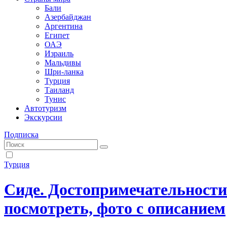
Бали
Азербайджан
Аргентина
Египет
ОАЭ
Израиль
Мальдивы
Шри-ланка
Турция
Таиланд
Тунис
Автотуризм
Экскурсии
Подписка
Турция
Сиде. Достопримечательности 
посмотреть, фото с описанием