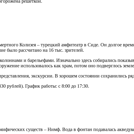
огорожена решеткой.
ертного Колизея – турецкий амфитеатр в Сиде. Он долгое время
ние было рассчитано на 16 тыс. зрителей.
 колоннами и барельефами. Изначально здесь собирались показы
ооружение использовалось как храм, потом оно подверглось зем
редставления, экскурсии. В хорошем состоянии сохранились ряд
0 рублей). График работы: с 8:00 до 17:30.
мифических существ – Нимф. Вода в фонтан подавалась акведуком