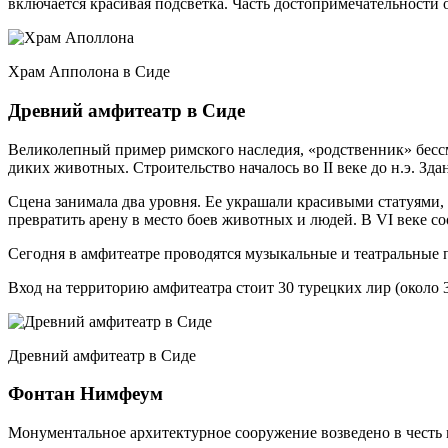
включается красивая подсветка. Часть достопримечательности 
Храм Апполона в Сиде
Древний амфитеатр в Сиде
Великолепный пример римского наследия, «родственник» бессм
диких животных. Строительство началось во II веке до н.э. Зда
Сцена занимала два уровня. Ее украшали красивыми статуями,
превратить арену в место боев животных и людей. В VI веке с
Сегодня в амфитеатре проводятся музыкальные и театральные п
Вход на территорию амфитеатра стоит 30 турецких лир (около 33
Древний амфитеатр в Сиде
Фонтан Нимфеум
Монументальное архитектурное сооружение возведено в честь 