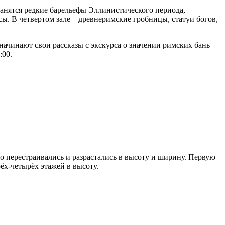
ранятся редкие барельефы Эллинистического периода,
сы. В четвертом зале – древнеримские гробницы, статуи богов,
начинают свои рассказы с экскурса о значении римских бань
:00.
о перестраивались и разрастались в высоту и ширину. Первую
рёх-четырёх этажей в высоту.