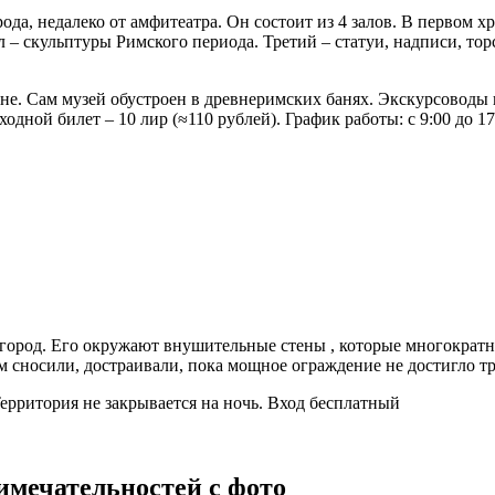
да, недалеко от амфитеатра. Он состоит из 4 залов. В первом х
 – скульптуры Римского периода. Третий – статуи, надписи, тор
не. Сам музей обустроен в древнеримских банях. Экскурсоводы 
одной билет – 10 лир (≈110 рублей). График работы: с 9:00 до 17
 город. Его окружают внушительные стены , которые многократн
тем сносили, достраивали, пока мощное ограждение не достигло т
ерритория не закрывается на ночь. Вход бесплатный
имечательностей с фото