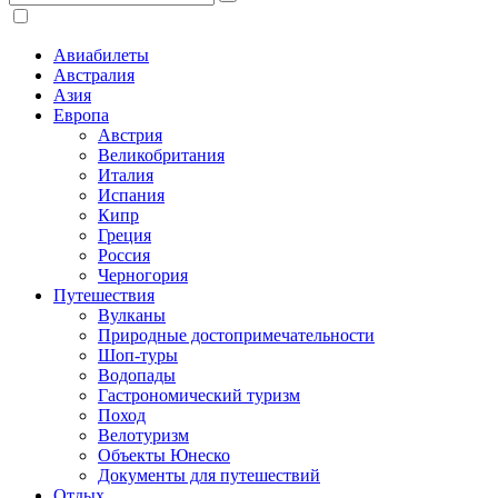
Авиабилеты
Австралия
Азия
Европа
Австрия
Великобритания
Италия
Испания
Кипр
Греция
Россия
Черногория
Путешествия
Вулканы
Природные достопримечательности
Шоп-туры
Водопады
Гастрономический туризм
Поход
Велотуризм
Объекты Юнеско
Документы для путешествий
Отдых