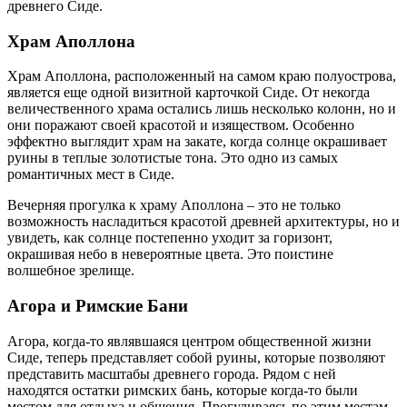
древнего Сиде.
Храм Аполлона
Храм Аполлона, расположенный на самом краю полуострова,
является еще одной визитной карточкой Сиде. От некогда
величественного храма остались лишь несколько колонн, но и
они поражают своей красотой и изяществом. Особенно
эффектно выглядит храм на закате, когда солнце окрашивает
руины в теплые золотистые тона. Это одно из самых
романтичных мест в Сиде.
Вечерняя прогулка к храму Аполлона – это не только
возможность насладиться красотой древней архитектуры, но и
увидеть, как солнце постепенно уходит за горизонт,
окрашивая небо в невероятные цвета. Это поистине
волшебное зрелище.
Агора и Римские Бани
Агора, когда-то являвшаяся центром общественной жизни
Сиде, теперь представляет собой руины, которые позволяют
представить масштабы древнего города. Рядом с ней
находятся остатки римских бань, которые когда-то были
местом для отдыха и общения. Прогуливаясь по этим местам,