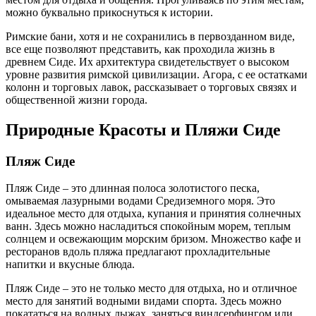
можно буквально прикоснуться к истории.
Римские бани, хотя и не сохранились в первозданном виде,
все еще позволяют представить, как проходила жизнь в
древнем Сиде. Их архитектура свидетельствует о высоком
уровне развития римской цивилизации. Агора, с ее остатками
колонн и торговых лавок, рассказывает о торговых связях и
общественной жизни города.
Природные Красоты и Пляжи Сиде
Пляж Сиде
Пляж Сиде – это длинная полоса золотистого песка,
омываемая лазурными водами Средиземного моря. Это
идеальное место для отдыха, купания и принятия солнечных
ванн. Здесь можно насладиться спокойным морем, теплым
солнцем и освежающим морским бризом. Множество кафе и
ресторанов вдоль пляжа предлагают прохладительные
напитки и вкусные блюда.
Пляж Сиде – это не только место для отдыха, но и отличное
место для занятий водными видами спорта. Здесь можно
покататься на водных лыжах, заняться виндсерфингом или