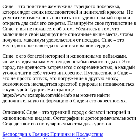
Сиде – это поистине жемчужина турецкого побережья,
которая ждет своих исследователей и ценителей красоты. Не
упустите возможность посетить этот удивительный город и
открыть для себя его секреты. Планируйте свое путешествие в
Сиде, и вы не пожалеете об этом. Убедитесь в том, что
включили в свой маршрут все описанные выше места, чтобы
получить максимум удовольствия от поездки. Сиде – это
место, которое навсегда останется в вашем сердце.
Сиде, с его богатой историей и живописными пейзажами,
является идеальным местом для незабываемого отдыха. Это
город, где древность встречается с современностью, а каждый
уголок таит в себе что-то интересное. Путешествие в Сиде –
это не просто отпуск, это погружение в другую эпоху,
возможность насладиться красотой природы и познакомиться
с культурой Турции. На странице
https://www.example.com/side-info вы можете найти
дополнительную информацию о Сиде и его окрестностях.
Описание⁚ Сиде – это турецкий город с богатой историей и
живописными видами. Фотографии и достопримечательности
Сиде делают его популярным местом для туристов.
Навигация
Беспорядки в Греции: Причины и Последствия