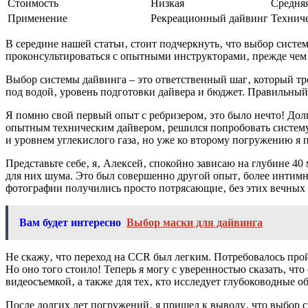
Стоимость
Низкая
Средня
Применение
Рекреационный дайвинг
Техниче
В середине нашей статьи‚ стоит подчеркнуть‚ что выбор сист
проконсультироваться с опытными инструкторами‚ прежде чем
Выбор системы дайвинга – это ответственный шаг‚ который тр
под водой‚ уровень подготовки дайвера и бюджет. Правильный 
Я помню свой первый опыт с ребризером‚ это было нечто! Долг
опытным техническим дайвером‚ решился попробовать систему
и уровнем углекислого газа‚ но уже ко второму погружению я п
Представьте себе‚ я‚ Алексей‚ спокойно зависаю на глубине 4
для них шума. Это был совершенно другой опыт‚ более интимный
фотографии получились просто потрясающие‚ без этих вечных 
Вам будет интересно
Выбор маски для дайвинга
Не скажу‚ что переход на CCR был легким. Потребовалось прой
Но оно того стоило! Теперь я могу с уверенностью сказать‚ чт
видеосъемкой‚ а также для тех‚ кто исследует глубоководные о
После долгих лет погружений‚ я пришел к выводу‚ что выбор с