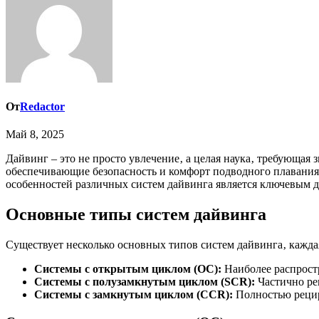
От
Redactor
Май 8, 2025
Дайвинг – это не просто увлечение‚ а целая наука‚ требующая знаний‚ навыков и‚ конечно же‚ надёжного оборудования. Системы дайвинга представляют собой сложные комплексы‚
обеспечивающие безопасность и комфорт подводного плавания.
особенностей различных систем дайвинга является ключевым д
Основные типы систем дайвинга
Существует несколько основных типов систем дайвинга‚ каждая
Системы с открытым циклом (OC):
Наиболее распростр
Системы с полузамкнутым циклом (SCR):
Частично ре
Системы с замкнутым циклом (CCR):
Полностью рецир