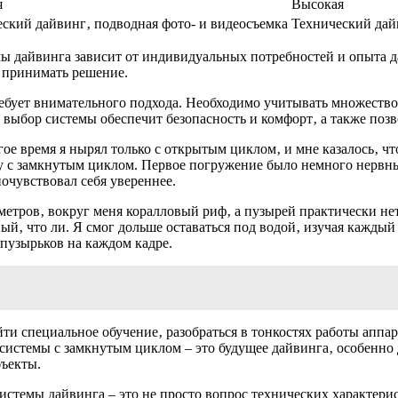
я
Высокая
ский дайвинг‚ подводная фото- и видеосъемка
Технический дай
емы дайвинга зависит от индивидуальных потребностей и опыта 
 принимать решение.
ебует внимательного подхода. Необходимо учитывать множество
выбор системы обеспечит безопасность и комфорт‚ а также позв
ое время я нырял только с открытым циклом‚ и мне казалось‚ чт
 с замкнутым циклом. Первое погружение было немного нервны
очувствовал себя увереннее.
0 метров‚ вокруг меня коралловый риф‚ а пузырей практически 
‚ что ли. Я смог дольше оставаться под водой‚ изучая каждый у
пузырьков на каждом кадре.
ти специальное обучение‚ разобраться в тонкостях работы аппар
о системы с замкнутым циклом – это будущее дайвинга‚ особенно
бъекты.
истемы дайвинга – это не просто вопрос технических характери