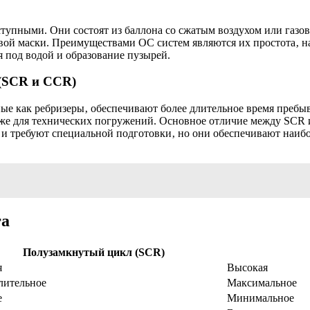
пными. Они состоят из баллона со сжатым воздухом или газово
ой маски. Преимуществами OC систем являются их простота‚ на
 под водой и образование пузырей.
(SCR и CCR)
е как ребризеры‚ обеспечивают более длительное время пребыв
кже для технических погружений. Основное отличие между SCR 
 и требуют специальной подготовки‚ но они обеспечивают наиб
га
Полузамкнутый цикл (SCR)
я
Высокая
лительное
Максимальное
е
Минимальное