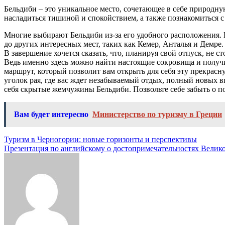
Бельдиби – это уникальное место, сочетающее в себе природну
насладиться тишиной и спокойствием, а также познакомиться с
Многие выбирают Бельдиби из-за его удобного расположения. П
до других интересных мест, таких как Кемер, Анталья и Демре.
В завершение хочется сказать, что, планируя свой отпуск, не 
Ведь именно здесь можно найти настоящие сокровища и получ
маршрут, который позволит вам открыть для себя эту прекрасну
уголок рая, где вас ждет незабываемый отдых, полный новых в
себя скрытые жемчужины Бельдиби. Позвольте себе забыть о п
Вам будет интересно
Министерство по туризму в Греции
Навигация
Туризм в Черногории: новые горизонты и перспективы
Презентация по английскому о достопримечательностях Велик
по
записям