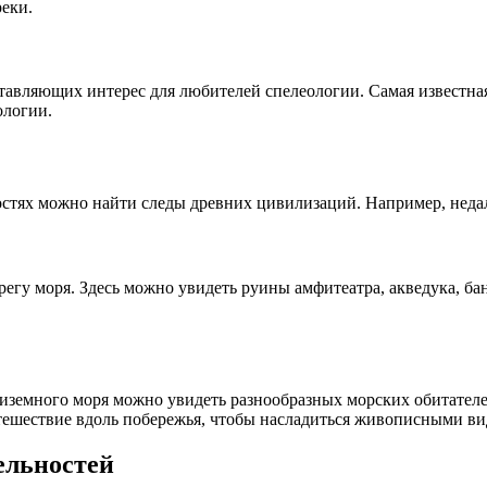
реки.
ставляющих интерес для любителей спелеологии. Самая известн
ологии.
остях можно найти следы древних цивилизаций. Например, недал
егу моря. Здесь можно увидеть руины амфитеатра, акведука, бан
иземного моря можно увидеть разнообразных морских обитателе
утешествие вдоль побережья, чтобы насладиться живописными в
ельностей