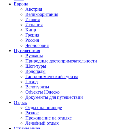
Европа
Австрия
Великобритания
Италия
Испания
Кипр
Греция
Россия
Черногория
Путешествия
Вулканы
Природные достопримечательности
Шоп-туры
Водопады
Гастрономический туризм
Поход
Велотуризм
Объекты Юнеско
Документы для путешествий
Отдых
Отдых на природе
Разное
Проживание на отдыхе
Лечебный отдых
Страны мира