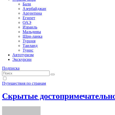
Бали
Азербайджан
Аргентина
Египет
ОАЭ
Израиль
Мальдивы
Шри-ланка
Турция
Таиланд
Тунис
Автотуризм
Экскурсии
Подписка
Путешествия по странам
Скрытые достопримечательно