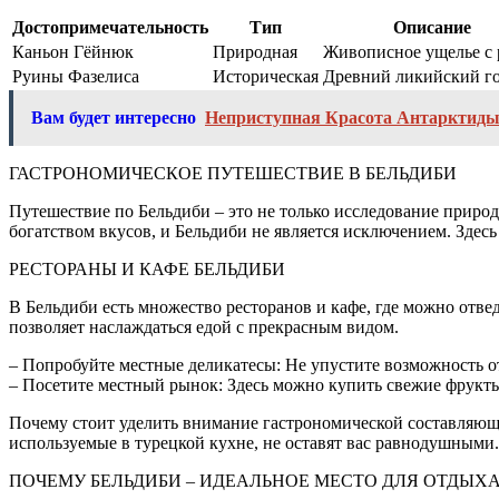
Достопримечательность
Тип
Описание
Каньон Гёйнюк
Природная
Живописное ущелье с 
Руины Фазелиса
Историческая
Древний ликийский г
Вам будет интересно
Неприступная Красота Антарктид
ГАСТРОНОМИЧЕСКОЕ ПУТЕШЕСТВИЕ В БЕЛЬДИБИ
Путешествие по Бельдиби – это не только исследование приро
богатством вкусов, и Бельдиби не является исключением. Зде
РЕСТОРАНЫ И КАФЕ БЕЛЬДИБИ
В Бельдиби есть множество ресторанов и кафе, где можно отвед
позволяет наслаждаться едой с прекрасным видом.
– Попробуйте местные деликатесы: Не упустите возможность от
– Посетите местный рынок: Здесь можно купить свежие фрукты
Почему стоит уделить внимание гастрономической составляюще
используемые в турецкой кухне, не оставят вас равнодушными
ПОЧЕМУ БЕЛЬДИБИ – ИДЕАЛЬНОЕ МЕСТО ДЛЯ ОТДЫХ