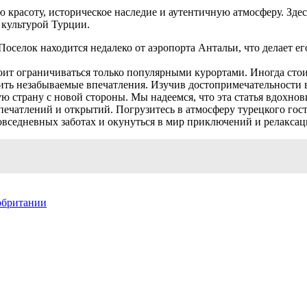
ю красоту, историческое наследие и аутентичную атмосферу. Зде
 культурой Турции.
оселок находится недалеко от аэропорта Антальи, что делает ег
стоит ограничиваться только популярными курортами. Иногда стои
ить незабываемые впечатления. Изучив достопримечательности в
ю страну с новой стороны. Мы надеемся, что эта статья вдохнови
печатлений и открытий. Погрузитесь в атмосферу турецкого гос
овседневных заботах и окунуться в мир приключений и релаксац
обритании