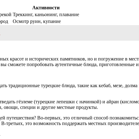
Активности
рекой
Треккинг, каньонинг, плавание
ород
Осмотр руин, купание
ы
дных красот и исторических памятников, но и погружение в мес
сь вы сможете попробовать аутентичные блюда, приготовленные 
ать традиционные турецкие блюда, такие как кебаб, мезе, долма
ведать гёзлеме (турецкие лепешки с начинкой) и айран (кислом
, овощи, специи и другие местные продукты.
й путешествия? Во-первых, это отличный способ познакомиться
. В-третьих, это возможность поддержать местных производител
А