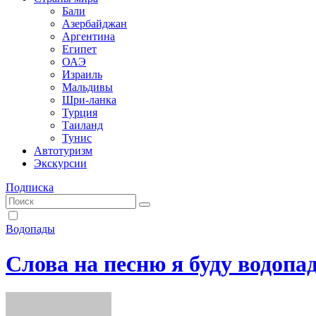
Бали
Азербайджан
Аргентина
Египет
ОАЭ
Израиль
Мальдивы
Шри-ланка
Турция
Таиланд
Тунис
Автотуризм
Экскурсии
Подписка
Водопады
Слова на песню я буду водопа