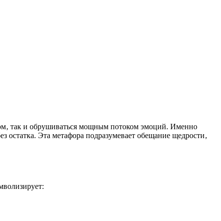
лом‚ так и обрушиваться мощным потоком эмоций. Именно
без остатка. Эта метафора подразумевает обещание щедрости‚
мволизирует: