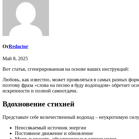
От
Redactor
Май 8, 2025
Вот статья‚ сгенерированная на основе ваших инструкций:
Любовь‚ как известно‚ может проявляться в самых разных фор
поэтому фраза «слова на песню я буду водопадом» обретает осо
искренности и полной самоотдачи.
Вдохновение стихией
Представьте себе величественный водопад – неукротимую сил
Неиссякаемый источник энергии
Постоянное движение и обновление
Мощь и красоту‚ объединенные в единое целое