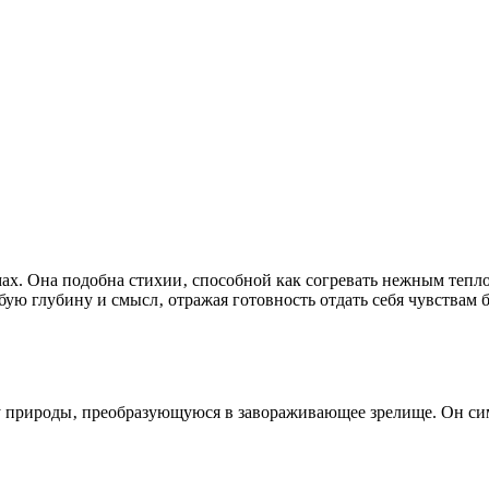
мах. Она подобна стихии‚ способной как согревать нежным теп
бую глубину и смысл‚ отражая готовность отдать себя чувствам 
у природы‚ преобразующуюся в завораживающее зрелище. Он си