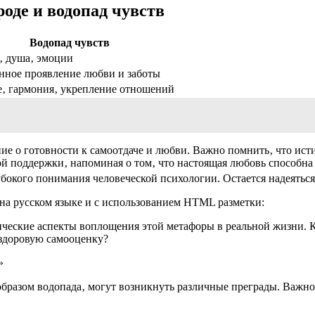
оде и водопад чувств
Водопад чувств
‚ душа‚ эмоции
нное проявление любви и заботы
е‚ гармония‚ укрепление отношений
ие о готовности к самоотдаче и любви. Важно помнить‚ что исти
ной поддержки‚ напоминая о том‚ что настоящая любовь способн
убокого понимания человеческой психологии. Остается надеяться‚
 на русском языке и с использованием HTML разметки:
ческие аспекты воплощения этой метафоры в реальной жизни. Как
 здоровую самооценку?
»
бразом водопада‚ могут возникнуть различные преграды. Важно 