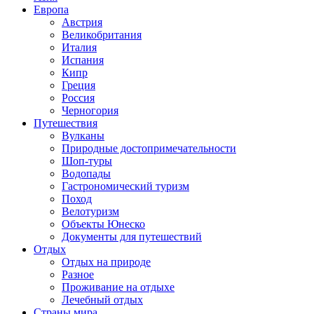
Европа
Австрия
Великобритания
Италия
Испания
Кипр
Греция
Россия
Черногория
Путешествия
Вулканы
Природные достопримечательности
Шоп-туры
Водопады
Гастрономический туризм
Поход
Велотуризм
Объекты Юнеско
Документы для путешествий
Отдых
Отдых на природе
Разное
Проживание на отдыхе
Лечебный отдых
Страны мира