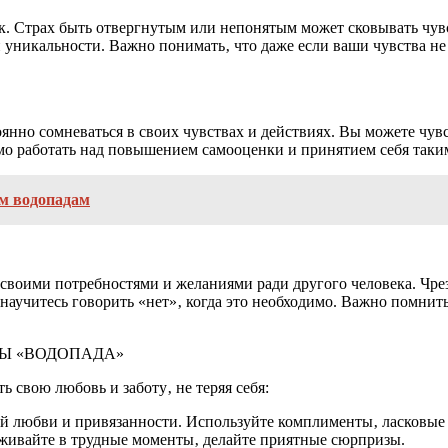
ск. Страх быть отвергнутым или непонятым может сковывать чу
и уникальности. Важно понимать‚ что даже если ваши чувства не
оянно сомневаться в своих чувствах и действиях. Вы можете чув
мо работать над повышением самооценки и принятием себя таким
м водопадам
 своими потребностями и желаниями ради другого человека. Чр
научитесь говорить «нет»‚ когда это необходимо. Важно помнит
Ы «ВОДОПАДА»
 свою любовь и заботу‚ не теряя себя:
оей любви и привязанности. Используйте комплименты‚ ласковые 
рживайте в трудные моменты‚ делайте приятные сюрпризы.