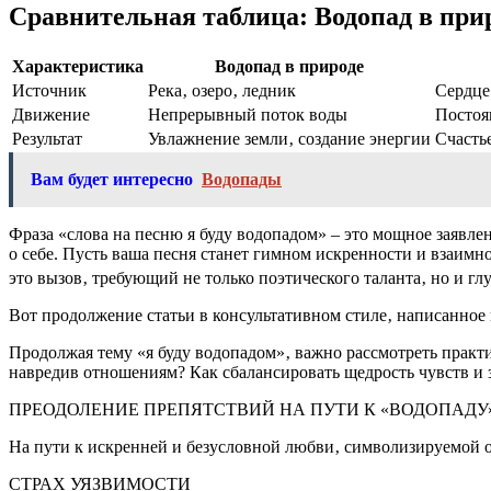
Сравнительная таблица: Водопад в прир
Характеристика
Водопад в природе
Источник
Река‚ озеро‚ ледник
Сердце
Движение
Непрерывный поток воды
Постоя
Результат
Увлажнение земли‚ создание энергии
Счасть
Вам будет интересно
Водопады
Фраза «слова на песню я буду водопадом» – это мощное заявлен
о себе. Пусть ваша песня станет гимном искренности и взаим
это вызов‚ требующий не только поэтического таланта‚ но и гл
Вот продолжение статьи в консультативном стиле‚ написанное
Продолжая тему «я буду водопадом»‚ важно рассмотреть практи
навредив отношениям? Как сбалансировать щедрость чувств и
ПРЕОДОЛЕНИЕ ПРЕПЯТСТВИЙ НА ПУТИ К «ВОДОПАДУ
На пути к искренней и безусловной любви‚ символизируемой о
СТРАХ УЯЗВИМОСТИ