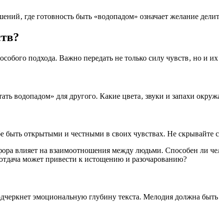
шений‚ где готовность быть «водопадом» означает желание дели
ств?
особого подхода. Важно передать не только силу чувств‚ но и их
ть водопадом» для другого. Какие цвета‚ звуки и запахи окруж
е быть открытыми и честными в своих чувствах. Не скрывайте с
тафора влияет на взаимоотношения между людьми. Способен ли че
оотдача может привести к истощению и разочарованию?
подчеркнет эмоциональную глубину текста. Мелодия должна быт