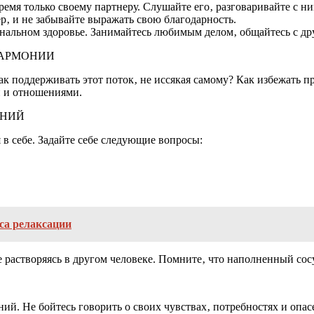
ремя только своему партнеру. Слушайте его‚ разговаривайте с ни
ер‚ и не забывайте выражать свою благодарность.
иональном здоровье. Занимайтесь любимым делом‚ общайтесь с дру
ГАРМОНИИ
как поддерживать этот поток‚ не иссякая самому? Как избежать 
й и отношениями.
ЕНИЙ
 в себе. Задайте себе следующие вопросы:
иса релаксации
 растворяясь в другом человеке. Помните‚ что наполненный сосуд
й. Не бойтесь говорить о своих чувствах‚ потребностях и опас