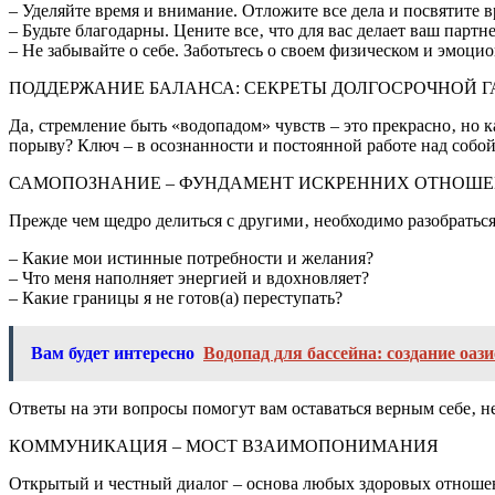
– Уделяйте время и внимание. Отложите все дела и посвятите в
– Будьте благодарны. Цените все‚ что для вас делает ваш партн
– Не забывайте о себе. Заботьтесь о своем физическом и эмоц
ПОДДЕРЖАНИЕ БАЛАНСА: СЕКРЕТЫ ДОЛГОСРОЧНОЙ 
Да‚ стремление быть «водопадом» чувств – это прекрасно‚ но 
порыву? Ключ – в осознанности и постоянной работе над собо
САМОПОЗНАНИЕ – ФУНДАМЕНТ ИСКРЕННИХ ОТНОШ
Прежде чем щедро делиться с другими‚ необходимо разобраться
– Какие мои истинные потребности и желания?
– Что меня наполняет энергией и вдохновляет?
– Какие границы я не готов(а) переступать?
Вам будет интересно
Водопад для бассейна: создание оаз
Ответы на эти вопросы помогут вам оставаться верным себе‚ не
КОММУНИКАЦИЯ – МОСТ ВЗАИМОПОНИМАНИЯ
Открытый и честный диалог – основа любых здоровых отношени