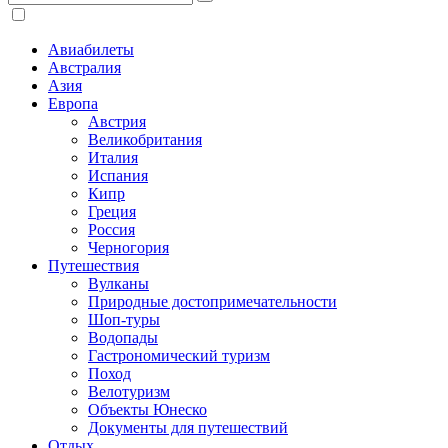
Авиабилеты
Австралия
Азия
Европа
Австрия
Великобритания
Италия
Испания
Кипр
Греция
Россия
Черногория
Путешествия
Вулканы
Природные достопримечательности
Шоп-туры
Водопады
Гастрономический туризм
Поход
Велотуризм
Объекты Юнеско
Документы для путешествий
Отдых