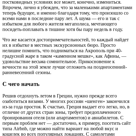
постковидных условиях все может, конечно, измениться.
Впрочем, лично я убежден, что за маленькими апартаментами
теперь будущее, и именно благодаря тому, что произошло со
всеми нами в последние пару лет. А шума — его и так с
избытком для любого жителя мегаполиса, мечтающего
посидеть-поплавать в тишине хотя бы пару недель в году.
Что же касается достопримечательностей, то каждый найдет
их в избытке в местных экскурсионных бюро. Просто
нелишне помнить, что подниматься на Акрополь при 40-
градусной жаре в таком «каменном мешке», как Афины, —
удовольствие весьма сомнительное. Прикосновение к
вечности на этой земле лучше отложить на позднеосенний-
ранневесенний сезоны.
С чего начать
Решив отдохнуть летом в Греции, нужно прежде всего
озаботиться визами. У многих россиян «шенген» закончился
из-за года простоя. К счастью, Греция выдает его легко, но, в
отличие от других стран зоны, требует предоплаченного
бронирования отеля (или апартаментов) и авиабилетов. С
первым проблем нет — достаточно, к примеру, посетить сайт
типа Airbnb, где можно найти вариант на любой вкус и
кошелек во всех популярных локациях. С самолетами