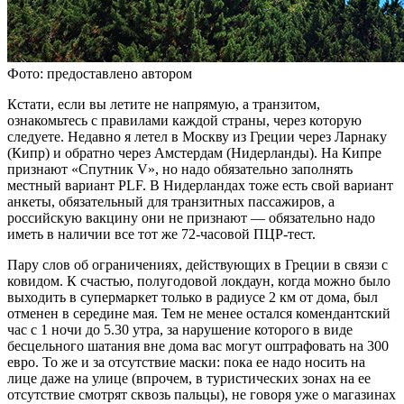
Фото: предоставлено автором
Кстати, если вы летите не напрямую, а транзитом,
ознакомьтесь с правилами каждой страны, через которую
следуете. Недавно я летел в Москву из Греции через Ларнаку
(Кипр) и обратно через Амстердам (Нидерланды). На Кипре
признают «Спутник V», но надо обязательно заполнять
местный вариант PLF. В Нидерландах тоже есть свой вариант
анкеты, обязательный для транзитных пассажиров, а
российскую вакцину они не признают — обязательно надо
иметь в наличии все тот же 72-часовой ПЦР-тест.
Пару слов об ограничениях, действующих в Греции в связи с
ковидом. К счастью, полугодовой локдаун, когда можно было
выходить в супермаркет только в радиусе 2 км от дома, был
отменен в середине мая. Тем не менее остался комендантский
час с 1 ночи до 5.30 утра, за нарушение которого в виде
бесцельного шатания вне дома вас могут оштрафовать на 300
евро. То же и за отсутствие маски: пока ее надо носить на
лице даже на улице (впрочем, в туристических зонах на ее
отсутствие смотрят сквозь пальцы), не говоря уже о магазинах