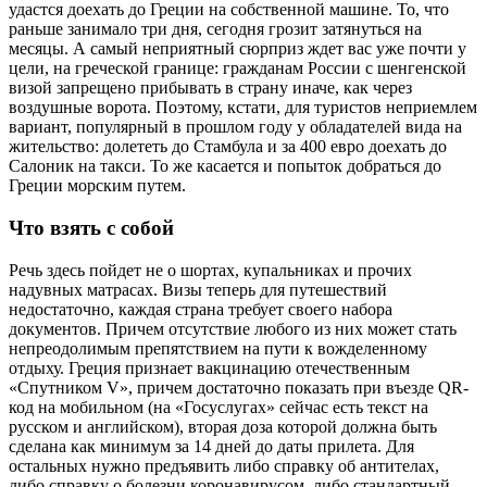
удастся доехать до Греции на собственной машине. То, что
раньше занимало три дня, сегодня грозит затянуться на
месяцы. А самый неприятный сюрприз ждет вас уже почти у
цели, на греческой границе: гражданам России с шенгенской
визой запрещено прибывать в страну иначе, как через
воздушные ворота. Поэтому, кстати, для туристов неприемлем
вариант, популярный в прошлом году у обладателей вида на
жительство: долететь до Стамбула и за 400 евро доехать до
Салоник на такси. То же касается и попыток добраться до
Греции морским путем.
Что взять с собой
Речь здесь пойдет не о шортах, купальниках и прочих
надувных матрасах. Визы теперь для путешествий
недостаточно, каждая страна требует своего набора
документов. Причем отсутствие любого из них может стать
непреодолимым препятствием на пути к вожделенному
отдыху. Греция признает вакцинацию отечественным
«Спутником V», причем достаточно показать при въезде QR-
код на мобильном (на «Госуслугах» сейчас есть текст на
русском и английском), вторая доза которой должна быть
сделана как минимум за 14 дней до даты прилета. Для
остальных нужно предъявить либо справку об антителах,
либо справку о болезни коронавирусом, либо стандартный