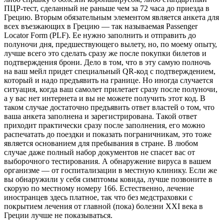
ПЦР-тест, сделанный не раньше чем за 72 часа до приезда в
Грецию. Вторым обязательным элементом является анкета для
всех въезжающих в Грецию — так называемая Passenger
Locator Form (PLF). Ее нужно заполнить и отправить до
полуночи дня, предшествующего вылету, но, по моему опыту,
лучше всего это сделать сразу же после покупки билетов и
подтверждения брони. Дело в том, что в эту самую полночь
на ваш мейл придет специальный QR-код с подтверждением,
который и надо предъявить на границе. Но иногда случается
ситуация, когда ваш самолет прилетает сразу после полуночи,
а у вас нет интернета и вы не можете получить этот код. В
таком случае достаточно предъявить ответ властей о том, что
ваша анкета заполнена и зарегистрирована. Такой ответ
приходит практически сразу после заполнения, его можно
распечатать до поездки и показать пограничникам, это тоже
является основанием для пребывания в стране. В любом
случае даже полный набор документов не спасет вас от
выборочного тестирования. А обнаружение вируса в вашем
организме — от госпитализации в местную клинику. Если же
вы обнаружили у себя симптомы ковида, лучше позвоните в
скорую по местному номеру 166. Естественно, лечение
иностранцев здесь платное, так что без медстраховки с
покрытием лечения от главной (пока) болезни XXI века в
Греции лучше не показываться.