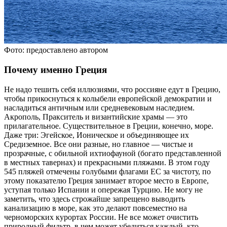
Фото: предоставлено автором
Почему именно Греция
Не надо тешить себя иллюзиями, что россияне едут в Грецию,
чтобы прикоснуться к колыбели европейской демократии и
насладиться античным или средневековым наследием.
Акрополь, Пракситель и византийские храмы — это
прилагательное. Существительное в Греции, конечно, море.
Даже три: Эгейское, Ионическое и объединяющее их
Средиземное. Все они разные, но главное — чистые и
прозрачные, с обильной ихтиофауной (богато представленной
в местных тавернах) и прекрасными пляжами. В этом году
545 пляжей отмечены голубыми флагами ЕС за чистоту, по
этому показателю Греция занимает второе место в Европе,
уступая только Испании и опережая Турцию. Не могу не
заметить, что здесь строжайше запрещено выводить
канализацию в море, как это делают повсеместно на
черноморских курортах России. Не все может очистить
природный фильтр, в чем может убедиться каждый, кто