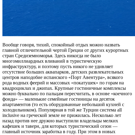
Вообще говоря, тихий, спокойный отдых можно назвать
главной отличительной чертой Греции от других курортных
стран Средиземноморья. Здесь никогда не было
многомиллиардных вливаний в туристическую
инфраструктуру, и поэтому пусть никого не удивляет
отсутствие больших аквапарков, детских развлекательных
центров наподобие испанского «Порт Авентура», всякого
рода водных феерий и массовых «покатушек» по горам на
квадроциклах и джипах. Крупные гостиничные комплексы
можно буквально по пальцам пересчитать, в основе «коечного
фонда» — маленькие семейные гостиницы на десяток
апартаментов (то есть оборудованные небольшой кухней с
холодильником). Популярная в той же Турции система all
inclusive на греческой земле не прижилась. Несколько лет
назад против нее дружно выступили владельцы мелких
кафешек и таверн, для которых туристический сезон —
главный источник заработка в году. При этом в новых