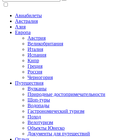
Авиабилеты
Австралия
Азия
Европа
Австрия
Великобритания
Италия
Испания
Кипр
Греция
Россия
Черногория
Путешествия
Вулканы
Природные достопримечательности
Шоп-туры
Водопады
Гастрономический туризм
Поход
Велотуризм
Объекты Юнеско
Документы для путешествий
Отдых