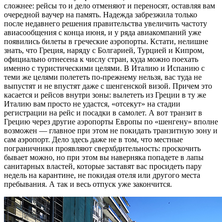
сложнее: рейсы то и дело отменяют и переносят, оставляя вам
очередной ваучер на память. Надежда забрезжила только
после недавнего решения правительства увеличить частоту
авиасообщения с конца июня, и у ряда авиакомпаний уже
появились билеты в греческие аэропорты. Кстати, нелишне
знать, что Греция, наряду с Болгарией, Турцией и Кипром,
официально отнесена к числу стран, куда можно поехать
именно с туристическими целями. В Италию и Испанию с
теми же целями полететь по-прежнему нельзя, вас туда не
выпустят и не впустят даже с шенгенской визой. Причем это
касается и рейсов внутри зоны: вылететь из Греции в ту же
Италию вам просто не удастся, «отсекут» на стадии
регистрации на рейс и посадки в самолет. А вот транзит в
Грецию через другие аэропорты Европы по «шенгену» вполне
возможен — главное при этом не покидать транзитную зону и
сам аэропорт. Дело здесь даже не в том, что местные
пограничники проявляют сверхбдительность: проскочить
бывает можно, но при этом вы наверняка попадете в лапы
санитарных властей, которые заставят вас просидеть пару
недель на карантине, не покидая отеля или другого места
пребывания. А так и весь отпуск уже закончится.