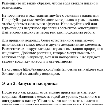
Размещайте их таким образом, чтобы вода стекала плавно и
равномерно.
Не торопитесь и экспериментируйте с разными вариантами.
Попробуйте разные комбинации материалов и углы наклона,
чтобы добиться желаемого эффекта. Используйте клей или
герметик для надежного крепления элементов конструкции.
Дайте клею высохнуть перед тем, как продолжить работу.
Для придания водопаду более естественного вида можно
использовать гальку, песок и другие декоративные элементы.
Разместите их вокруг каскада, создавая имитацию природного
ландшафта; Добавьте растения, которые могут выжить во
влажной среде, например, мох или папоротник. Это придаст
вашему водопаду живости и натуральности.
На странице https://example.com/waterfall-design вы найдете еще
больше идей по дизайну водопадов.
Этап 3⁚ Запуск и настройка
После того как каскад готов, можно приступить к запуску
водопада. Наполните емкость водой до уровня, указанного в
инструкции к насосу. Убедитесь, что все элементы надежно
закреплены и ничто не мешает циркуляции воды. Подключите