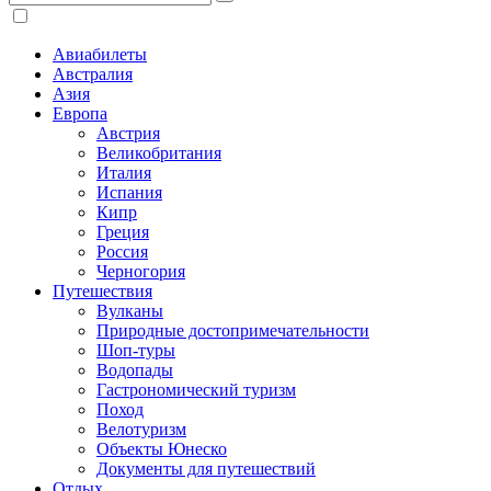
Авиабилеты
Австралия
Азия
Европа
Австрия
Великобритания
Италия
Испания
Кипр
Греция
Россия
Черногория
Путешествия
Вулканы
Природные достопримечательности
Шоп-туры
Водопады
Гастрономический туризм
Поход
Велотуризм
Объекты Юнеско
Документы для путешествий
Отдых