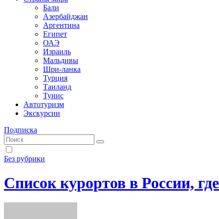
Бали
Азербайджан
Аргентина
Египет
ОАЭ
Израиль
Мальдивы
Шри-ланка
Турция
Таиланд
Тунис
Автотуризм
Экскурсии
Подписка
Без рубрики
Список курортов в России, г