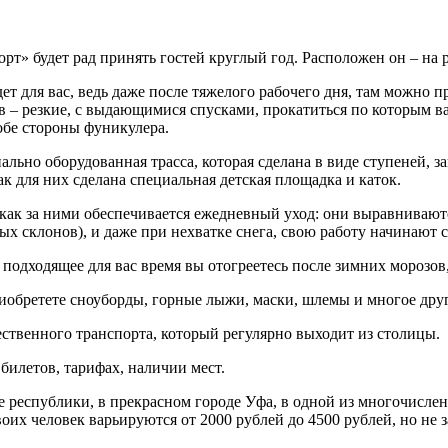
рт» будет рад принять гостей круглый год. Расположен он – на 
ет для вас, ведь даже после тяжелого рабочего дня, там можно 
– резкие, с выдающимися спусками, прокатиться по которым вам
обе стороны фуникулера.
иально оборудованная трасса, которая сделана в виде ступеней, 
ак для них сделана специальная детская площадка и каток.
как за ними обеспечивается ежедневный уход: они выравнивают
х склонов), и даже при нехватке снега, свою работу начинают 
 подходящее для вас время вы отогреетесь после зимних морозов
риобретете сноуборды, горные лыжи, маски, шлемы и многое друг
ственного транспорта, который регулярно выходит из столицы.
билетов, тарифах, наличии мест.
 республики, в прекрасном городе Уфа, в одной из многочисленн
оих человек варьируются от 2000 рублей до 4500 рублей, но не