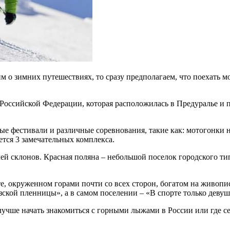
 о зимних путешествиях, то сразу предполагаем, что поехать м
Российской Федерации, которая расположилась в Предуралье и 
е фестивали и различные соревнования, такие как: мотогонки на
тся 3 замечательных комплекса.
лей склонов. Красная поляна – небольшой поселок городского т
те, окруженном горами почти со всех сторон, богатом на живопи
ской пленницы», а в самом поселении – «В спорте только девуш
 лучше начать знакомиться с горными лыжами в России или где с