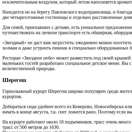
исключительным воздухом, который летом наполняется аромато
Находится он на берегу Павловского водохранилища, и благод
две четырехэтажные гостиницы и отдельно расставленные домик
Для семей, приехавших с детьми, есть уникальное предложение
путешествовать на личном транспорте есть обширная, оборудо
«Звездный» не даст вам загрустить: ежедневно можно посетить
холмам и даже устроить пикник в специально оборудованных бе
Ресторан «Звездное небо» может разместить под своей крышей 
маленьких гостей разработано специальное детское меню. Вы с 
величественной природы.
Шерегеш
Горнолыжный курорт Шерегеш широко популярен среди жителе
курортов.
Добираться сюда удобнее всего из Кемерово, Новосибирска ил
начать в конце августа, т.к. снег ложится рано. Поэтому если 
На курорте работают около 18 подъемников, трасс очень много 
трасс от 500 метров до 1630.