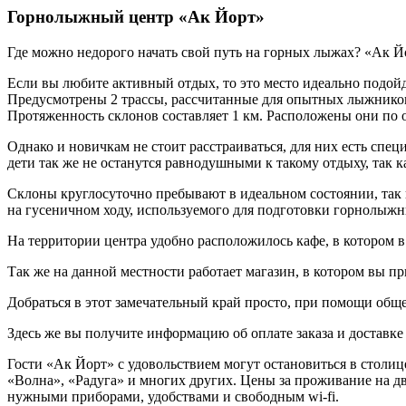
Горнолыжный центр «Ак Йорт»
Где можно недорого начать свой путь на горных лыжах? «Ак Йо
Если вы любите активный отдых, то это место идеально подойд
Предусмотрены 2 трассы, рассчитанные для опытных лыжников 
Протяженность склонов составляет 1 км. Расположены они по 
Однако и новичкам не стоит расстраиваться, для них есть спец
дети так же не останутся равнодушными к такому отдыху, так к
Склоны круглосуточно пребывают в идеальном состоянии, так 
на гусеничном ходу, используемого для подготовки горнолыжны
На территории центра удобно расположилось кафе, в котором в
Так же на данной местности работает магазин, в котором вы п
Добраться в этот замечательный край просто, при помощи обще
Здесь же вы получите информацию об оплате заказа и доставке 
Гости «Ак Йорт» с удовольствием могут остановиться в столице
«Волна», «Радуга» и многих других. Цены за проживание на дв
нужными приборами, удобствами и свободным wi-fi.