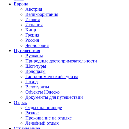
Европа
Австрия
Великобритания
Италия
Испания
Кипр
Греция
Россия
Черногория
Путешествия
Вулканы
Природные достопримечательности
Шоп-туры
Водопады
Гастрономический туризм
Поход
Велотуризм
Объекты Юнеско
Документы для путешествий
Отдых
Отдых на природе
Разное
Проживание на отдыхе
Лечебный отдых
Страны мира