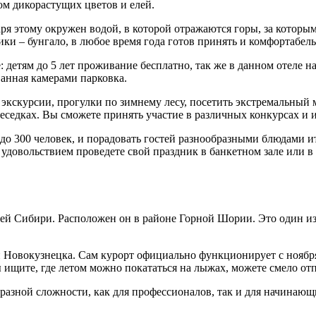
м дикорастущих цветов и елей.
аря этому окружен водой, в которой отражаются горы, за котор
и – бунгало, в любое время года готов принять и комфортабель
: детям до 5 лет проживание бесплатно, так же в данном отеле 
ванная камерами парковка.
 экскурсии, прогулки по зимнему лесу, посетить экстремальный
седках. Вы сможете принять участие в различных конкурсах и и
до 300 человек, и порадовать гостей разнообразными блюдами ит
удовольствием проведете свой праздник в банкетном зале или в к
й Сибири. Расположен он в районе Горной Шории. Это один из
и Новокузнецка. Сам курорт официально функционирует с ноября 
вы ищите, где летом можно покататься на лыжах, можете смело от
разной сложности, как для профессионалов, так и для начинающи