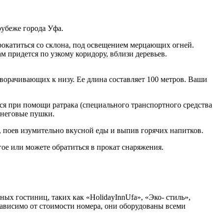
рубеже города Уфа.
прокатиться со склона, под освещением мерцающих огней.
 придется по узкому коридору, вблизи деревьев.
заворачивающих к низу. Ее длина составляет 100 метров. Ваши
ся при помощи ратрака (специального транспортного средства
снеговые пушки.
, поев изумительно вкусной еды и выпив горячих напитков.
ое или можете обратиться в прокат снаряжения.
ых гостиниц, таких как «HolidayInnUfa», «Эко- стиль»,
 зависимо от стоимости номера, они оборудованы всеми