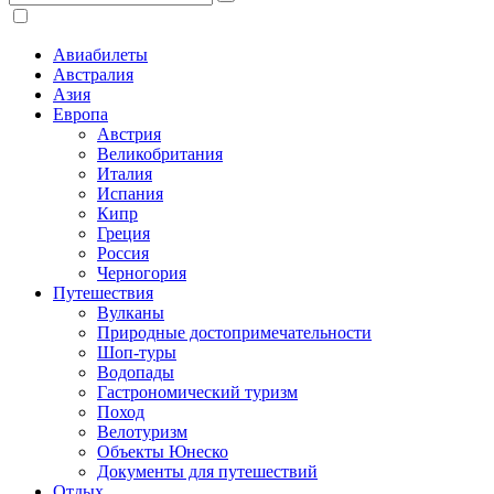
Авиабилеты
Австралия
Азия
Европа
Австрия
Великобритания
Италия
Испания
Кипр
Греция
Россия
Черногория
Путешествия
Вулканы
Природные достопримечательности
Шоп-туры
Водопады
Гастрономический туризм
Поход
Велотуризм
Объекты Юнеско
Документы для путешествий
Отдых