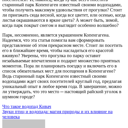
старинный парк Копенгаген известный своими водопадами,
чтобы получить максимум удовольствия от прогулки? Стоит
ли приезжать сюда весной, когда все цветет, или осенью, когда
листья окрашиваются в яркие цвета? А может быть, зимой,
когда парк покрыт снегом и выглядит особенно волшебно?
Парк, несомненно, является украшением Копенгагена.
Надеемся, что эта статья помогла вам сформировать
представление об этом прекрасном месте. Стоит ли посетить
его в ближайшее время, чтобы насладиться его красотой
вживую? Уверены, что прогулка по парку оставит
незабываемые впечатления и подарит множество приятных
моментов. Пора ли планировать поездку и включить его в
список обязательных мест для посещения в Копенгагене?
Ведь старинный парк Копенгаген известный своими
водопадами ждет своих посетителей круглый год, предлагая
уникальный опыт в любое время года. В завершение, можно
ли утверждать, что это место ─ настоящий райский уголок в
шумном городе?
Навигация
Что такое водопад Кивач
Звуки птиц и водопада: магия природы и их влияние на
по
человека
записям