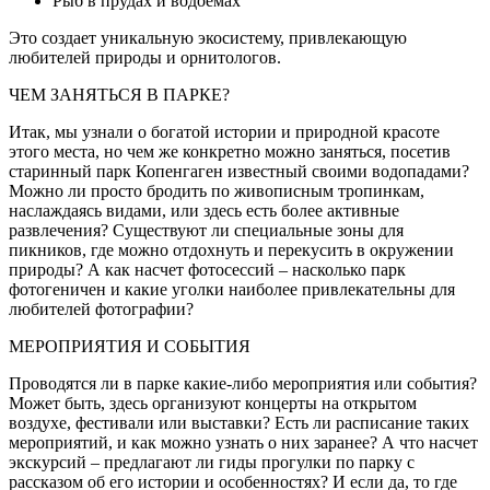
Рыб в прудах и водоемах
Это создает уникальную экосистему, привлекающую
любителей природы и орнитологов.
ЧЕМ ЗАНЯТЬСЯ В ПАРКЕ?
Итак, мы узнали о богатой истории и природной красоте
этого места, но чем же конкретно можно заняться, посетив
старинный парк Копенгаген известный своими водопадами?
Можно ли просто бродить по живописным тропинкам,
наслаждаясь видами, или здесь есть более активные
развлечения? Существуют ли специальные зоны для
пикников, где можно отдохнуть и перекусить в окружении
природы? А как насчет фотосессий – насколько парк
фотогеничен и какие уголки наиболее привлекательны для
любителей фотографии?
МЕРОПРИЯТИЯ И СОБЫТИЯ
Проводятся ли в парке какие-либо мероприятия или события?
Может быть, здесь организуют концерты на открытом
воздухе, фестивали или выставки? Есть ли расписание таких
мероприятий, и как можно узнать о них заранее? А что насчет
экскурсий – предлагают ли гиды прогулки по парку с
рассказом об его истории и особенностях? И если да, то где