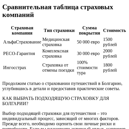
Сравнительная таблица страховых
компаний
Страховая
Сумма
Тип страховки
Стоимость
компания
покрытия
Медицинская
1500
АльфаСтрахование
50 000 евро
страховка
рублей
Комплексная
2000
РЕСО-Гарантия
30 000 евро
страховка
рублей
100%
Страховка от
1800
Ингосстрах
стоимости
отмены поездки
рублей
тура
Продолжим статью о страховании путешествий в Болгарию,
углубившись в детали и предоставив практические советы.
КАК ВЫБРАТЬ ПОДХОДЯЩУЮ СТРАХОВКУ ДЛЯ
БОЛГАРИИ?
Выбор подходящей страховки для путешествия – это
индивидуальный процесс, зависящий от многих факторов.
Прежде всего, необходимо оценить свои личные риски и
потребности. Если вы планируете активный отдых, например,