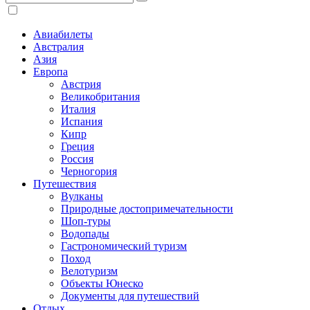
Авиабилеты
Австралия
Азия
Европа
Австрия
Великобритания
Италия
Испания
Кипр
Греция
Россия
Черногория
Путешествия
Вулканы
Природные достопримечательности
Шоп-туры
Водопады
Гастрономический туризм
Поход
Велотуризм
Объекты Юнеско
Документы для путешествий
Отдых