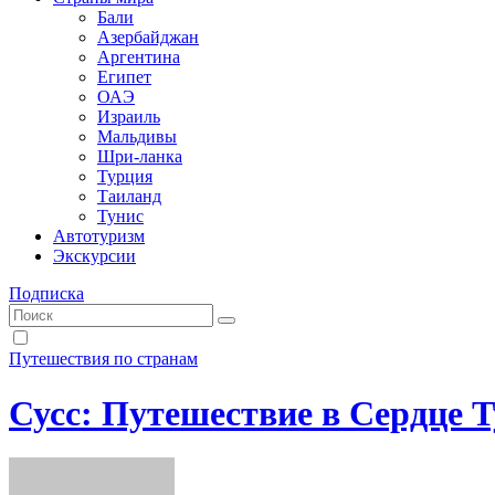
Бали
Азербайджан
Аргентина
Египет
ОАЭ
Израиль
Мальдивы
Шри-ланка
Турция
Таиланд
Тунис
Автотуризм
Экскурсии
Подписка
Путешествия по странам
Сусс: Путешествие в Сердце 