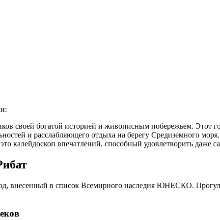
и:
иков своей богатой историей и живописным побережьем. Этот г
ьностей и расслабляющего отдыха на берегу Средиземного моря
 это калейдоскоп впечатлений, способный удовлетворить даже с
Рибат
род, внесенный в список Всемирного наследия ЮНЕСКО. Прогули
еков