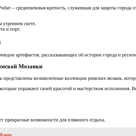
ат – средневековая крепость, служившая для защиты города от
м утреннем свете.
ть и порт.
и
лекции артефактов, рассказывающих об истории города и регион
имской Мозаики
сь представлены великолепные коллекции римских мозаик, кото
 которые поражают своей красотой и мастерством исполнения. 
ет прекрасные возможности для пляжного отдыха.
 Кипр