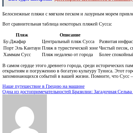
Белоснежные пляжи с мягким песком и лазурным морем привле
Вот сравнительная таблица некоторых пляжей Сусса:
Пляж
Описание
Бу-Джафар
Центральный пляж Сусса
Развитая инфрас
Порт Эль Кантауи
Пляж в туристической зоне
Чистый песок, с
Хаммам Сусс
Пляж недалеко от города
Более спокойны
В самом сердце этого древнего города, среди исторических п
открытиям и погружению в богатую культуру Туниса. Этот горо
запоминающихся событий в вашей жизни. Помните, что Сусс – 
Навигация
Наше путешествие в Грецию на машине
Одна из достопримечательностей Бразилии: Загадочная Сельв
по
записям