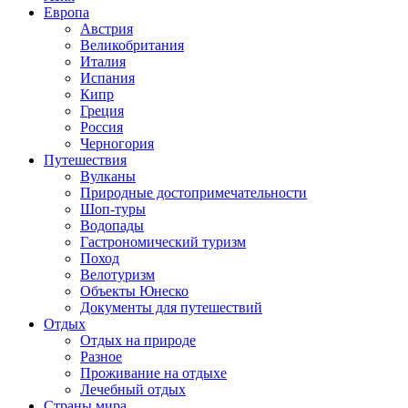
Европа
Австрия
Великобритания
Италия
Испания
Кипр
Греция
Россия
Черногория
Путешествия
Вулканы
Природные достопримечательности
Шоп-туры
Водопады
Гастрономический туризм
Поход
Велотуризм
Объекты Юнеско
Документы для путешествий
Отдых
Отдых на природе
Разное
Проживание на отдыхе
Лечебный отдых
Страны мира