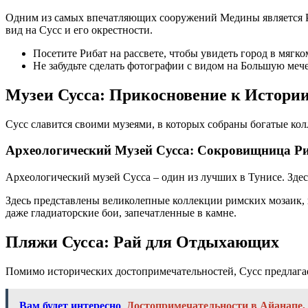
Одним из самых впечатляющих сооружений Медины является Риб
вид на Сусс и его окрестности.
Посетите Рибат на рассвете, чтобы увидеть город в мягко
Не забудьте сделать фотографии с видом на Большую мече
Музеи Сусса: Прикосновение к Истори
Сусс славится своими музеями, в которых собраны богатые кол
Археологический Музей Сусса: Сокровищница Р
Археологический музей Сусса – один из лучших в Тунисе. Зде
Здесь представлены великолепные коллекции римских мозаик,
даже гладиаторские бои, запечатленные в камне.
Пляжи Сусса: Рай для Отдыхающих
Помимо исторических достопримечательностей, Сусс предлага
Вам будет интересно
Достопримечательности в Айанапе,