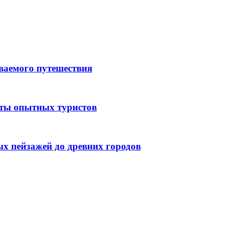
ываемого путешествия
еты опытных туристов
ых пейзажей до древних городов