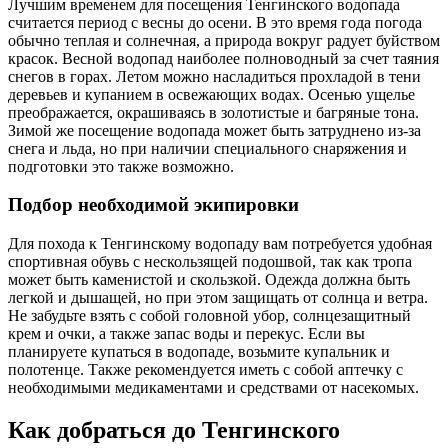
Лучшим временем для посещения Тенгинского водопада
считается период с весны до осени. В это время года погода
обычно теплая и солнечная, а природа вокруг радует буйством
красок. Весной водопад наиболее полноводный за счет таяния
снегов в горах. Летом можно насладиться прохладой в тени
деревьев и купанием в освежающих водах. Осенью ущелье
преображается, окрашиваясь в золотистые и багряные тона.
Зимой же посещение водопада может быть затруднено из-за
снега и льда, но при наличии специального снаряжения и
подготовки это также возможно.
Подбор необходимой экипировки
Для похода к Тенгинскому водопаду вам потребуется удобная
спортивная обувь с нескользящей подошвой, так как тропа
может быть каменистой и скользкой. Одежда должна быть
легкой и дышащей, но при этом защищать от солнца и ветра.
Не забудьте взять с собой головной убор, солнцезащитный
крем и очки, а также запас воды и перекус. Если вы
планируете купаться в водопаде, возьмите купальник и
полотенце. Также рекомендуется иметь с собой аптечку с
необходимыми медикаментами и средствами от насекомых.
Как добраться до Тенгинского