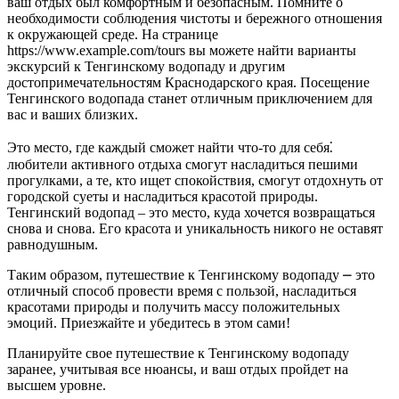
ваш отдых был комфортным и безопасным. Помните о
необходимости соблюдения чистоты и бережного отношения
к окружающей среде. На странице
https://www.example.com/tours вы можете найти варианты
экскурсий к Тенгинскому водопаду и другим
достопримечательностям Краснодарского края. Посещение
Тенгинского водопада станет отличным приключением для
вас и ваших близких.
Это место, где каждый сможет найти что-то для себя⁚
любители активного отдыха смогут насладиться пешими
прогулками, а те, кто ищет спокойствия, смогут отдохнуть от
городской суеты и насладиться красотой природы.
Тенгинский водопад – это место, куда хочется возвращаться
снова и снова. Его красота и уникальность никого не оставят
равнодушным.
Таким образом, путешествие к Тенгинскому водопаду ⎼ это
отличный способ провести время с пользой, насладиться
красотами природы и получить массу положительных
эмоций. Приезжайте и убедитесь в этом сами!
Планируйте свое путешествие к Тенгинскому водопаду
заранее, учитывая все нюансы, и ваш отдых пройдет на
высшем уровне.