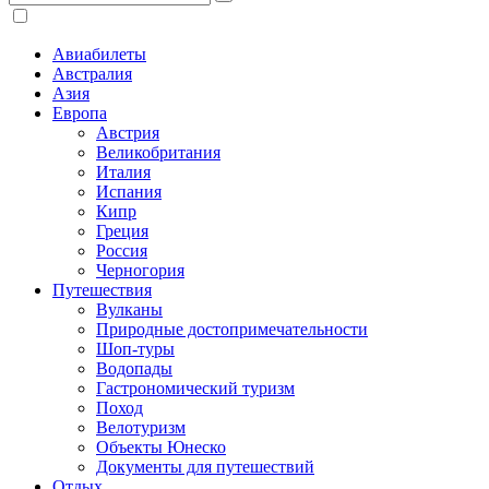
Авиабилеты
Австралия
Азия
Европа
Австрия
Великобритания
Италия
Испания
Кипр
Греция
Россия
Черногория
Путешествия
Вулканы
Природные достопримечательности
Шоп-туры
Водопады
Гастрономический туризм
Поход
Велотуризм
Объекты Юнеско
Документы для путешествий
Отдых