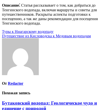
Описание⁚
Статья рассказывает о том, как добраться до
Тенгинского водопада, включая маршруты и советы для
путешественников. Раскрыты аспекты подготовки к
посещению, а так же даны рекомендации для посещения
Тенгинского водопада.
Навигация
Туры к Ниагарскому водопаду
Путешествие из Кисловодска к Медовым водопадам
по
записям
От
Redactor
Похожая запись
Бутаковский водопад: Геологическое чудо и
единение с природой