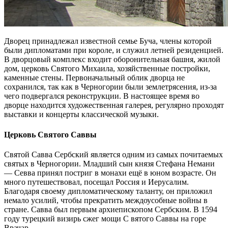
Дворец принадлежал известной семье Буча, члены которой
были дипломатами при короле, и служил летней резиденцией.
В дворцовый комплекс входит оборонительная башня, жилой
дом, церковь Святого Михаила, хозяйственные постройки,
каменные стены. Первоначальный облик дворца не
сохранился, так как в Черногории были землетрясения, из-за
чего подвергался реконструкции. В настоящее время во
дворце находится художественная галерея, регулярно проходят
выставки и концерты классической музыки.
Церковь Святого Саввы
Святой Савва Сербский является одним из самых почитаемых
святых в Черногории. Младший сын князя Стефана Немани
— Севва принял постриг в монахи ещё в юном возрасте. Он
много путешествовал, посещал Россия и Иерусалим.
Благодаря своему дипломатическому таланту, он приложил
немало усилий, чтобы прекратить междоусобные войны в
стране. Савва был первым архиепископом Сербским. В 1594
году турецкий визирь сжег мощи С вятого Саввы на горе
Врачар.