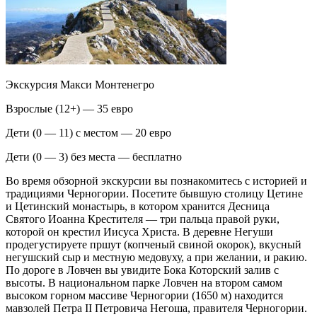
Экскурсия Макси Монтенегро
Взрослые (12+) — 35 евро
Дети (0 — 11) с местом — 20 евро
Дети (0 — 3) без места — бесплатно
Во время обзорной экскурсии вы познакомитесь с историей и
традициями Черногории. Посетите бывшую столицу Цетине
и Цетинский монастырь, в котором хранится Десница
Святого Иоанна Крестителя — три пальца правой руки,
которой он крестил Иисуса Христа. В деревне Негуши
продегустируете пршут (копченый свиной окорок), вкусный
негушский сыр и местную медовуху, а при желании, и ракию.
По дороге в Ловчен вы увидите Бока Которский залив с
высоты. В национальном парке Ловчен на втором самом
высоком горном массиве Черногории (1650 м) находится
мавзолей Петра II Петровича Негоша, правителя Черногории.