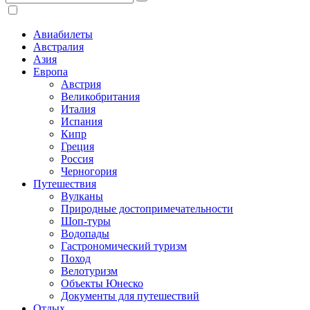
Авиабилеты
Австралия
Азия
Европа
Австрия
Великобритания
Италия
Испания
Кипр
Греция
Россия
Черногория
Путешествия
Вулканы
Природные достопримечательности
Шоп-туры
Водопады
Гастрономический туризм
Поход
Велотуризм
Объекты Юнеско
Документы для путешествий
Отдых