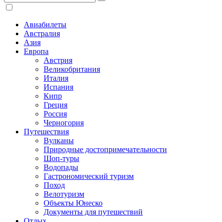
Авиабилеты
Австралия
Азия
Европа
Австрия
Великобритания
Италия
Испания
Кипр
Греция
Россия
Черногория
Путешествия
Вулканы
Природные достопримечательности
Шоп-туры
Водопады
Гастрономический туризм
Поход
Велотуризм
Объекты Юнеско
Документы для путешествий
Отдых