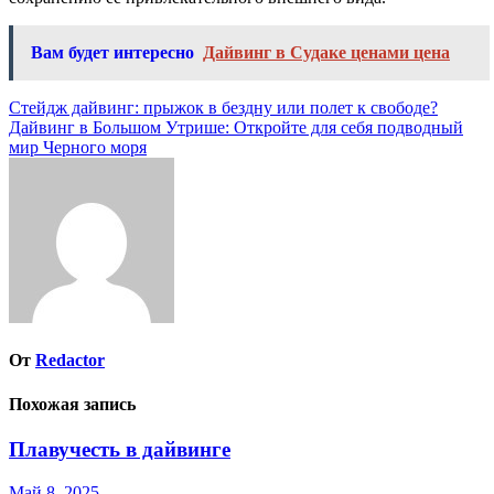
Вам будет интересно
Дайвинг в Судаке ценами цена
Навигация
Стейдж дайвинг: прыжок в бездну или полет к свободе?
Дайвинг в Большом Утрише: Откройте для себя подводный
по
мир Черного моря
записям
От
Redactor
Похожая запись
Плавучесть в дайвинге
Май 8, 2025