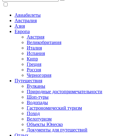
Авиабилеты
Австралия
Азия
Европа
Австрия
Великобритания
Италия
Испания
Кипр
Греция
Россия
Черногория
Путешествия
Вулканы
Природные достопримечательности
Шоп-туры
Водопады
Гастрономический туризм
Поход
Велотуризм
Объекты Юнеско
Документы для путешествий
Отдых