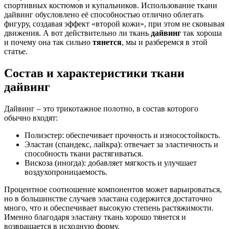
спортивных костюмов и купальников. Использование ткани
дайвинг обусловлено её способностью отлично облегать
фигуру, создавая эффект «второй кожи», при этом не сковывая
движения. А вот действительно ли ткань
дайвинг
так хороша
и почему она так сильно
тянется
, мы и разберемся в этой
статье.
Состав и характеристики ткани
дайвинг
Дайвинг – это трикотажное полотно, в состав которого
обычно входят:
Полиэстер: обеспечивает прочность и износостойкость.
Эластан (спандекс, лайкра): отвечает за эластичность и
способность ткани растягиваться.
Вискоза (иногда): добавляет мягкость и улучшает
воздухопроницаемость.
Процентное соотношение компонентов может варьироваться,
но в большинстве случаев эластана содержится достаточно
много, что и обеспечивает высокую степень растяжимости.
Именно благодаря эластану ткань хорошо тянется и
возвращается в исходную форму.