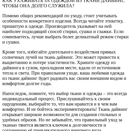
КАК УХАЖИВАТЬ ЗА ОДЕЖДОЙ ИЗ ТКАНИ ДАЙВИНГ,
ЧТОБЫ ОНА ДОЛГО СЛУЖИЛА?
Помимо общих рекомендаций по уходу, стоит учитывать
особенности конкретного изделия. Всегда читайте этикетку,
пришитую к одежде. Производитель указывает на ней
наиболее подходящий способ стирки, сушки и глажки. Если
сомневаетесь, лучше выбрать более деликатный режим стирки
и сушки.
Кроме того, избегайте длительного воздействия прямых
солнечных лучей на ткань дайвинг. Это может привести к
выцветанию и потере эластичности. Храните одежду из
дайвинга в сухом, прохладном месте, вдали от источников
тепла и света. При правильном уходе, ваша любимая одежда
из ткани дайвинг будет радовать вас своим внешним видом и
комфортом долгие годы.
Напоследок, помните, что выбор ткани и одежды – это всегда
индивидуальный процесс. Прислушивайтесь к своим
ощущениям, выбирайте то, что вам нравится и в чем вам
комфортно. И не бойтесь экспериментировать! Ткань дайвинг
открывает широкие возможности для создания стильных и
удобных образов. Но не забывайте, что правильный уход за
тканью тянется является ключом к долговечности и
сохранению её привлекательного внешнего вида.