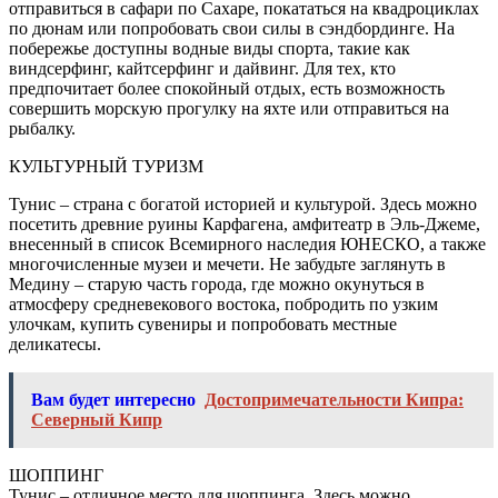
отправиться в сафари по Сахаре, покататься на квадроциклах
по дюнам или попробовать свои силы в сэндбординге. На
побережье доступны водные виды спорта, такие как
виндсерфинг, кайтсерфинг и дайвинг. Для тех, кто
предпочитает более спокойный отдых, есть возможность
совершить морскую прогулку на яхте или отправиться на
рыбалку.
КУЛЬТУРНЫЙ ТУРИЗМ
Тунис – страна с богатой историей и культурой. Здесь можно
посетить древние руины Карфагена, амфитеатр в Эль-Джеме,
внесенный в список Всемирного наследия ЮНЕСКО, а также
многочисленные музеи и мечети. Не забудьте заглянуть в
Медину – старую часть города, где можно окунуться в
атмосферу средневекового востока, побродить по узким
улочкам, купить сувениры и попробовать местные
деликатесы.
Вам будет интересно
Достопримечательности Кипра:
Северный Кипр
ШОППИНГ
Тунис – отличное место для шоппинга. Здесь можно