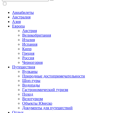
Авиабилеты
Австралия
Азия
Европа
Австрия
Великобритания
Италия
Испания
Кипр
Греция
Россия
Черногория
Путешествия
Вулканы
Природные достопримечательности
Шоп-туры
Водопады
Гастрономический туризм
Поход
Велотуризм
Объекты Юнеско
Документы для путешествий
Отдых