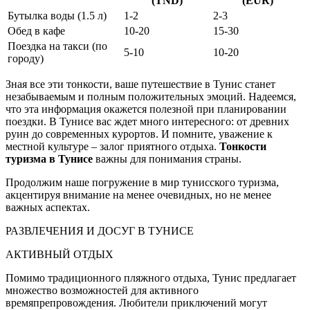
(TND)
(EUR)
Бутылка воды (1.5 л)
1-2
2-3
Обед в кафе
10-20
15-30
Поездка на такси (по
5-10
10-20
городу)
Зная все эти тонкости, ваше путешествие в Тунис станет
незабываемым и полным положительных эмоций. Надеемся,
что эта информация окажется полезной при планировании
поездки. В Тунисе вас ждет много интересного: от древних
руин до современных курортов. И помните, уважение к
местной культуре – залог приятного отдыха.
Тонкости
туризма в Тунисе
важны для понимания страны.
Продолжим наше погружение в мир тунисского туризма,
акцентируя внимание на менее очевидных, но не менее
важных аспектах.
РАЗВЛЕЧЕНИЯ И ДОСУГ В ТУНИСЕ
АКТИВНЫЙ ОТДЫХ
Помимо традиционного пляжного отдыха, Тунис предлагает
множество возможностей для активного
времяпрепровождения. Любители приключений могут