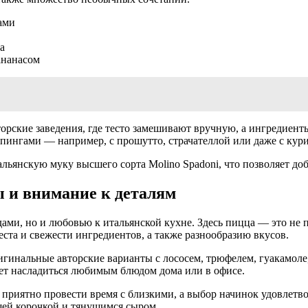
ами
а
ананасом
торские заведения, где тесто замешивают вручную, а ингредие
пингами — например, с прошутто, страчателлой или даже с кури
льянскую муку высшего сорта Molino Spadoni, что позволяет доб
ы и внимание к деталям
и, но и любовью к итальянской кухне. Здесь пицца — это не про
еста и свежести ингредиентов, а также разнообразию вкусов.
игинальные авторские варианты с лососем, трюфелем, гуакамоле,
ет насладиться любимым блюдом дома или в офисе.
 приятно провести время с близкими, а выбор начинок удовлетв
щей корочкой и тянущимся сыром.