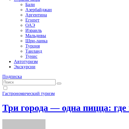
Бали
Азербайджан
Аргентина
Египет
ОАЭ
Израиль
Мальдивы
Шри-ланка
Турция
Таиланд
Тунис
Автотуризм
Экскурсии
Подписка
Гастрономический туризм
Три города — одна пицца: где