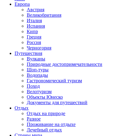
Европа
Австрия
Великобритания
Италия
Испания
Кипр
Греция
Россия
Черногория
Путешествия
Вулканы
Природные достопримечательности
Шоп-туры
Водопады
Гастрономический туризм
Поход
Велотуризм
Объекты Юнеско
Документы для путешествий
Отдых
Отдых на природе
Разное
Проживание на отдыхе
Лечебный отдых
Страны мира