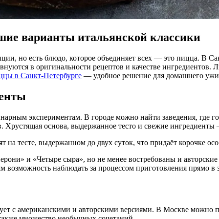
учшие варианты итальянской классики
внуются в оригинальности рецептов и качестве ингредиентов. Л
иццы в Санкт-Петербурге
— удобное решение для домашнего ужин
менты
инарным экспериментам. В городе можно найти заведения, где го
 Хрустящая основа, выдержанное тесто и свежие ингредиенты —
ят на тесте, выдержанном до двух суток, что придаёт корочке о
ерони» и «Четыре сыра», но не менее востребованы и авторские
 возможность наблюдать за процессом приготовления прямо в за
ствует с американскими и авторскими версиями. В Москве можно
 также множество необычных сочетаний.