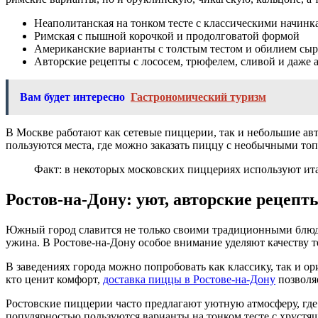
Неаполитанская на тонком тесте с классическими начинк
Римская с пышной корочкой и продолговатой формой
Американские варианты с толстым тестом и обилием сыр
Авторские рецепты с лососем, трюфелем, сливой и даже 
Вам будет интересно
Гастрономический туризм
В Москве работают как сетевые пиццерии, так и небольшие ав
пользуются места, где можно заказать пиццу с необычными топ
Факт: в некоторых московских пиццериях используют ита
Ростов-на-Дону: уют, авторские рецепт
Южный город славится не только своими традиционными блюдам
ужина. В Ростове-на-Дону особое внимание уделяют качеству т
В заведениях города можно попробовать как классику, так и ор
кто ценит комфорт,
доставка пиццы в Ростове-на-Дону
позволя
Ростовские пиццерии часто предлагают уютную атмосферу, где
популярностью пользуются варианты на тонком тесте с хрустя