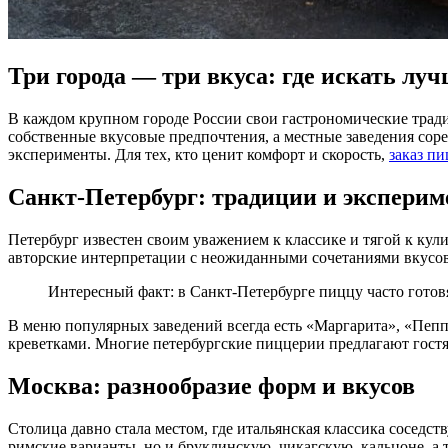
Три города — три вкуса: где искать л
В каждом крупном городе России свои гастрономические традиции, но есть блюдо, которое объединяет всех — это пицца. В Санкт-Петербурге, Москве и Ростове-на-Дону сформировались
собственные вкусовые предпочтения, а местные заведения соре
эксперименты. Для тех, кто ценит комфорт и скорость,
заказ п
Санкт-Петербург: традиции и экспери
Петербург известен своим уважением к классике и тягой к кул
авторские интерпретации с неожиданными сочетаниями вкусов.
Интересный факт: в Санкт-Петербурге пиццу часто готов
В меню популярных заведений всегда есть «Маргарита», «Пепп
креветками. Многие петербургские пиццерии предлагают гостям
Москва: разнообразие форм и вкусов
Столица давно стала местом, где итальянская классика сосед
римские варианты, но и бруклинскую, чикагскую, кальцоне, а